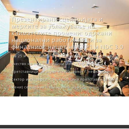
Презентирани сценаријата и
мерките за ублажување на
климатските промени: одржани
национални работилници за
финалниот нацрт на БТР1 и NDC 3.0
На 25 и 26 ноември и на 18 декември 2025 година со
учество на над 30 владини институции, како и
претставници на академската јавност, невладиниот
сектор и експерти, со над 50-тина претставници (55%
жени) се одржаа Национални работилници.