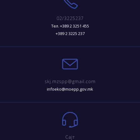
02/3225237
Тел. +389 2 3251 455
+389 2 3225 237
skj.mzspp@gmail.com
infoeko@moepp.gov.mk
Сајт