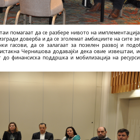
таи помагаат да се разбере нивото на имплементација
изгради доверба и да се зголемат амбициите на сите зе
ки гасови, да се залагаат за позелен развој и подо
 истакна Чернишова додавајќи дека овие извештаи, и
т до финансиска поддршка и мобилизација на ресурси