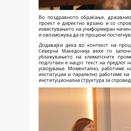
Во поздравното обраќање, државниот
проект е директно врзано и со спро
известувањето на униформиран начин 
и овозможува да се процени постигнув
Додавајќи дека во контекст на проц
Северна Македонија веќе го започ
ублажувањето на климатските проме
подготвен е нацрт текст на предлог н
усвојување. Моментално, работиме н
институции и паралелно работиме на 
институционална структура за спровед