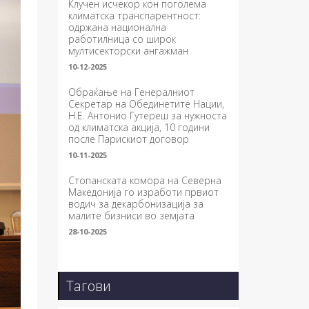
Клучен исчекор кон поголема
климатска транспарентност:
одржана национална
работилница со широк
мултисекторски ангажман
10-12-2025
Обраќање на Генералниот
Секретар на Обединетите Нации,
Н.Е. Антонио Гутереш за нужноста
од климатска акција, 10 години
после Парискиот договор
10-11-2025
Стопанската комора на Северна
Македонија го изработи првиот
водич за декарбонизација за
малите бизниси во земјата
28-10-2025
Тагови