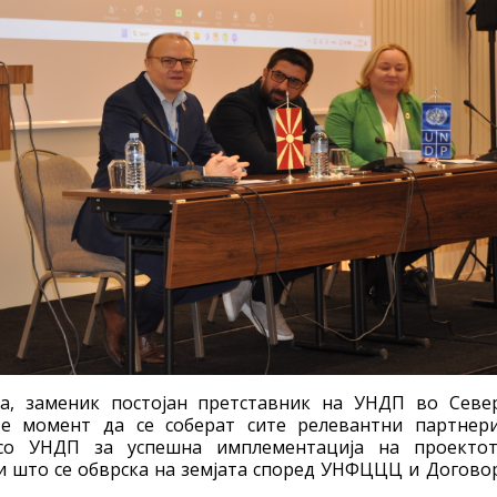
а, заменик постојан претставник на УНДП во Севе
 е момент да се соберат сите релевантни партнер
 со УНДП за успешна имплементација на проекто
и што се обврска на земјата според УНФЦЦЦ и Догово