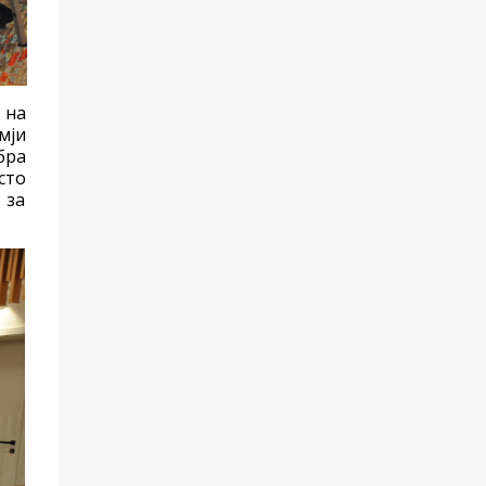
 на
мји
бра
сто
 за