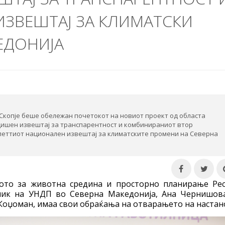
ИЗВЕШТАЈ ЗА КЛИМАТСКИ
ЕДОНИЈА
 Скопје беше обележан почетокот на новиот проект од областа
одишен извештај за транспарентност и комбинираниот втор
петтиот национален извештај за климатските промени на Северна
ото за животна средина и просторно планирање Ре
вник на УНДП во Северна Македонија, Ана Чернишов
Коџоман, имаа свои обраќања на отварањето на настан