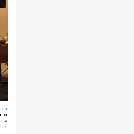
рна
и и
т и
рот