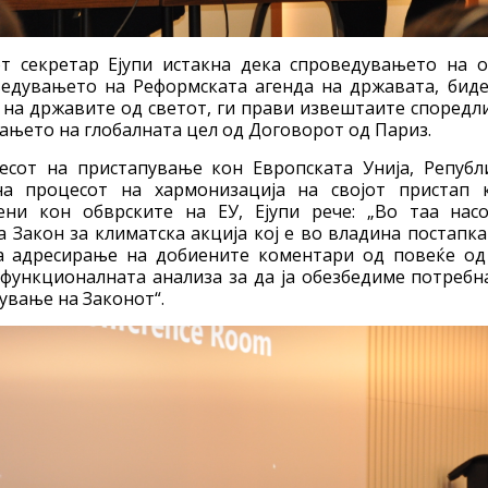
 секретар Ејупи истакна дека спроведувањето на о
ведувањето на Реформската агенда на државата, биде
на државите од светот, ги прави извештаите споредл
ањето на глобалната цел од Договорот од Париз.
есот на пристапување кон Европската Унија, Републ
на процесот на хармонизација на својот пристап 
ни кон обврските на ЕУ, Ејупи рече: „Во таа насо
а Закон за климатска акцијa кој е во владина постапка
а адресирање на добиените коментари од повеќе од
функционалната анализа за да ја обезбедиме потребн
ување на Законот“.