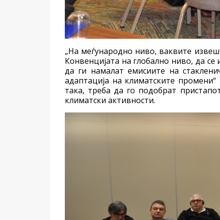
„На меѓународно ниво, ваквите извеш
Конвенцијата на глобално ниво, да се 
да ги намалат емисиите на стакленич
адаптација на климатските промени“
така, треба да го подобрат пристапо
климатски активности.