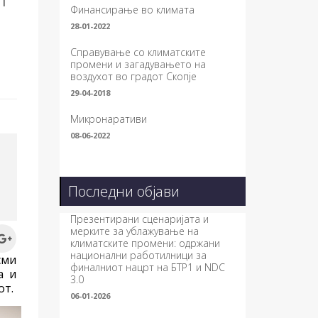
Финансирање во климата
28-01-2022
Справување со климатските
промени и загадувањето на
воздухот во градот Скопје
29-04-2018
Микронаративи
08-06-2022
Последни објави
Презентирани сценаријата и
мерките за ублажување на
климатските промени: одржани
национални работилници за
сми
финалниот нацрт на БТР1 и NDC
а и
3.0
от.
06-01-2026