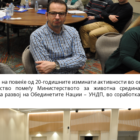
 на повеќе од 20-годишните изминати активности во о
рство помеѓу Министерството за животна средин
а развој на Обединетите Нации – УНДП, во соработка