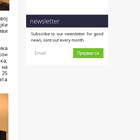
вој
newsletter
јќи
иви
Subscribe to our newsletter for good
news, sent out every month.
ика
Пријави се
кон
ка,
 на
 25
ата