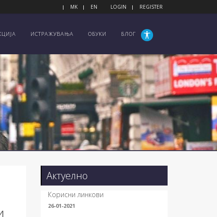
MK
EN
LOGIN
REGISTER
КЦИЈА
ИСТРАЖУВАЊА
ОБУКИ
БЛОГ
Актуелно
Корисни линкови
26-01-2021
И