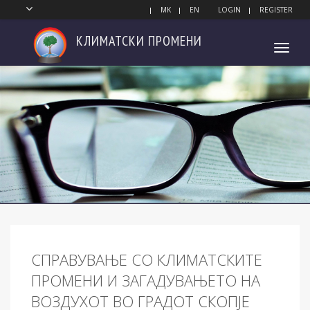
MK
EN
LOGIN
REGISTER
КЛИМАТСКИ
ПРОМЕНИ
Toggl
navig
СПРАВУВАЊЕ СО КЛИМАТСКИТЕ
ПРОМЕНИ И ЗАГАДУВАЊЕТО НА
ВОЗДУХОТ ВО ГРАДОТ СКОПЈЕ