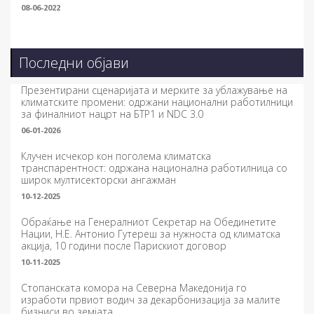
08-06-2022
Последни објави
Презентирани сценаријата и мерките за ублажување на
климатските промени: одржани национални работилници
за финалниот нацрт на БТР1 и NDC 3.0
06-01-2026
Клучен исчекор кон поголема климатска
транспарентност: одржана национална работилница со
широк мултисекторски ангажман
10-12-2025
Обраќање на Генералниот Секретар на Обединетите
Нации, Н.Е. Антонио Гутереш за нужноста од климатска
акција, 10 години после Парискиот договор
10-11-2025
Стопанската комора на Северна Македонија го
изработи првиот водич за декарбонизација за малите
бизниси во земјата