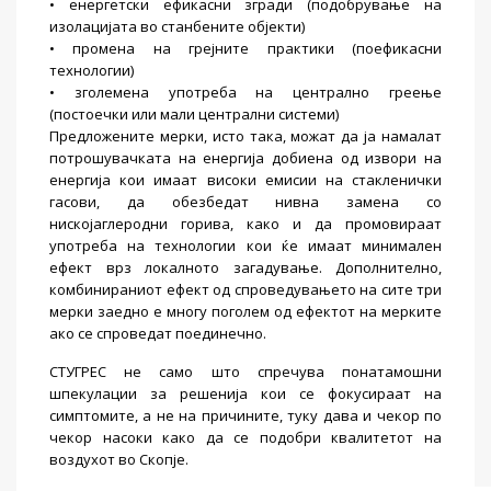
• енергетски ефикасни згради (подобрување на
изолацијата во станбените објекти)
• промена на грејните практики (поефикасни
технологии)
• зголемена употреба на централно греење
(постоечки или мали централни системи)
Предложените мерки, исто така, можат да ја намалат
потрошувачката на енергија добиена од извори на
енергија кои имаат високи емисии на стакленички
гасови, да обезбедат нивна замена со
нискојаглеродни горива, како и да промовираат
употреба на технологии кои ќе имаат минимален
ефект врз локалното загадување. Дополнително,
комбинираниот ефект од спроведувањето на сите три
мерки заедно е многу поголем од ефектот на мерките
ако се спроведат поединечно.
СТУГРЕС не само што спречува понатамошни
шпекулации за решенија кои се фокусираат на
симптомите, а не на причините, туку дава и чекор по
чекор насоки како да се подобри квалитетот на
воздухот во Скопје.