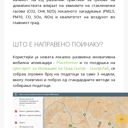
домаќинствата влијаат на емисиите на стакленички
гасови (CO2, CH4, N2O), локалното загадување (PM2,5,
PM10, CO, SOx, NOx) и квалитетот на воздухот во
главниот град.
ШТО Е НАПРАВЕНО ПОИНАКУ?
Користејќи ја новата локално развиена иновативна
мобилна апликација -
Placeformer
и со поодршка на
Центарот за Иновации на Град Скопје - СкопјеЛаб
, се
собраа огромен број на податоци за само 3 недели,
многу поевтино и побрзо од стандардните методи за
собирање податоци.