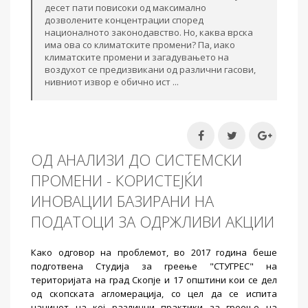
десет пати повисоки од максимално
дозволените концентрации според
националното законодавство. Но, каква врска
има ова со климатските промени? Па, иако
климатските промени и загадувањето на
воздухот се предизвикани од различни гасови,
нивниот извор е обично ист ...
ОД АНАЛИЗИ ДО СИСТЕМСКИ
ПРОМЕНИ - КОРИСТЕЈЌИ
ИНОВАЦИИ БАЗИРАНИ НА
ПОДАТОЦИ ЗА ОДРЖЛИВИ АКЦИИ
Како одговор на проблемот, во 2017 година беше
подготвена Студија за греење "СТУГРЕС" на
територијата на град Скопје и 17 општини кои се дел
од скопската агломерација, со цел да се испита
начинот на кој различни практики за греење на