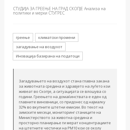
СТУДИЈА ЗА ГРЕЕЊЕ НА ГРАД СКОПЈЕ Анализа на
политики и мерки СТУГРЕС
греење
климатски промени
загадување на воздухот
Иновација базирана на податоци
Загадувањето на воздухот стана главна закана
за животната средина и здравјето на луѓето кои
живеат во Скопје, а ситуацијата се влошува со
години. Греењето на домаќинствата е еден од
главните виновници, со придонес од најмалку
32% во вкупните штетни емисии. Во текот на
зимските месеци, мониторинг станиците на
Министерството за животна средина и
просторно планирање ги мерат концентрациите
на штетните честички на PM10 кои се околу