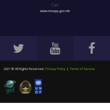
Сајт
www.moepp.gov.mk
2021 © All Rights Reserved.
Privacy Policy
|
Terms of Service