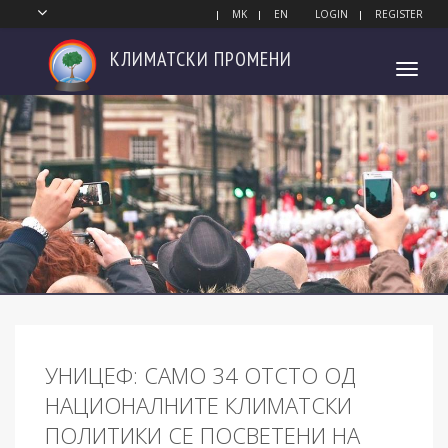
MK
EN
LOGIN
REGISTER
КЛИМАТСКИ
ПРОМЕНИ
Toggl
navig
УНИЦЕФ: САМО 34 ОТСТО ОД
НАЦИОНАЛНИТЕ КЛИМАТСКИ
ПОЛИТИКИ СЕ ПОСВЕТЕНИ НА