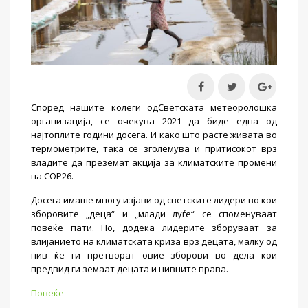
Според нашите колеги одСветската метеоролошка
организација,
се очекува
2021 да биде една од
најтоплите години досега. И како што расте живата во
термометрите, така се зголемува и притисокот врз
владите да преземат акција за климатските промени
на COP26.
Досега имаше многу изјави од светските лидери во кои
зборовите „деца“ и „млади луѓе“ се споменуваат
повеќе пати. Но, додека лидерите зборуваат за
влијанието на климатската криза врз децата, малку од
нив ќе ги претворат овие зборови во дела кои
предвид ги земаат децата и нивните права.
Повеќе