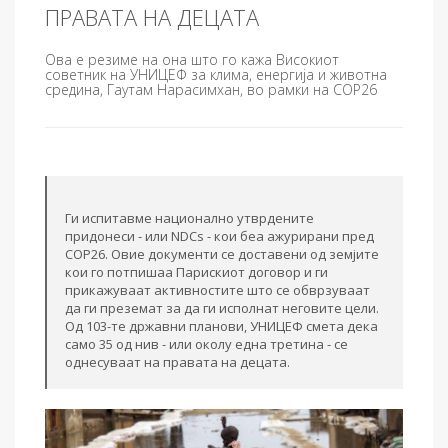
ПРАВАТА НА ДЕЦАТА
Ова е резиме на она што го кажа Високиот
советник на УНИЦЕФ за клима, енергија и животна
средина, Гаутам Нарасимхан, во рамки на COP26
Ги испитавме национално утврдените
придонеси - или NDCs - кои беа ажурирани пред
COP26. Овие документи се доставени од земјите
кои го потпишаа Парискиот договор и ги
прикажуваат активностите што се обврзуваат
да ги преземат за да ги исполнат неговите цели.
Од 103-те државни планови, УНИЦЕФ смета дека
само 35 од нив - или околу една третина - се
однесуваат на правата на децата.