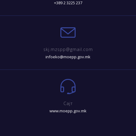
+389 2 3225 237
skj.mzspp@gmail.com
infoeko@moepp.gov.mk
Сајт
www.moepp.gov.mk