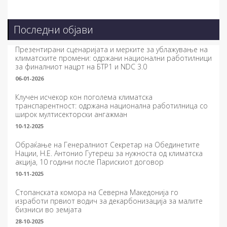
Последни објави
Презентирани сценаријата и мерките за ублажување на
климатските промени: одржани национални работилници
за финалниот нацрт на БТР1 и NDC 3.0
06-01-2026
Клучен исчекор кон поголема климатска
транспарентност: одржана национална работилница со
широк мултисекторски ангажман
10-12-2025
Обраќање на Генералниот Секретар на Обединетите
Нации, Н.Е. Антонио Гутереш за нужноста од климатска
акција, 10 години после Парискиот договор
10-11-2025
Стопанската комора на Северна Македонија го
изработи првиот водич за декарбонизација за малите
бизниси во земјата
28-10-2025