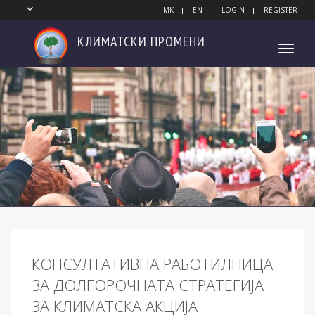
MK
EN
LOGIN
REGISTER
КЛИМАТСКИ
ПРОМЕНИ
Toggl
navig
КОНСУЛТАТИВНА РАБОТИЛНИЦА
ЗА ДОЛГОРОЧНАТА СТРАТЕГИЈА
ЗА КЛИМАТСКА АКЦИЈА