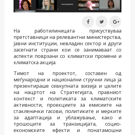
На работилиницата присуствуваа
претставници на релевантни министерства,
јавни институции, невладин сектор и други
засегнати страни кои се занимаваат со
аспекти поврзани со климатски промени и
климатска акција.
Тимот на проектот, составен од
меѓународни и национални стручни лица ја
презентираше севкупната визија и целите
на нацртот на Стратегијата, правниот
контекст и политиката за климатските
активности, проекциите за емисиите на
стакленички гасови, политиките и мерките
за адаптација и ублажување, како и
трошоците за транзицијата, социо-
економските ефекти и понатамошни