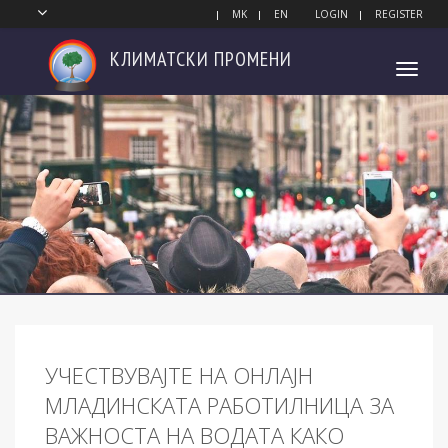
MK
EN
LOGIN
REGISTER
КЛИМАТСКИ
ПРОМЕНИ
Toggl
navig
УЧЕСТВУВАЈТЕ НА ОНЛАЈН
МЛАДИНСКАТА РАБОТИЛНИЦА ЗА
ВАЖНОСТА НА ВОДАТА КАКО