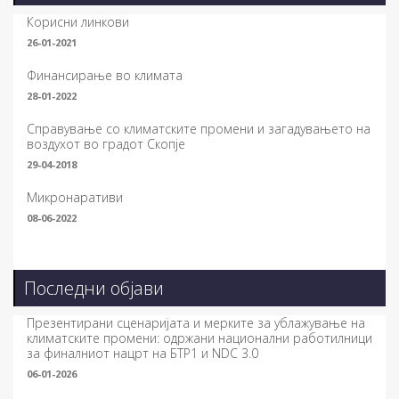
Корисни линкови
26-01-2021
Финансирање во климата
28-01-2022
Справување со климатските промени и загадувањето на
воздухот во градот Скопје
29-04-2018
Микронаративи
08-06-2022
Последни објави
Презентирани сценаријата и мерките за ублажување на
климатските промени: одржани национални работилници
за финалниот нацрт на БТР1 и NDC 3.0
06-01-2026