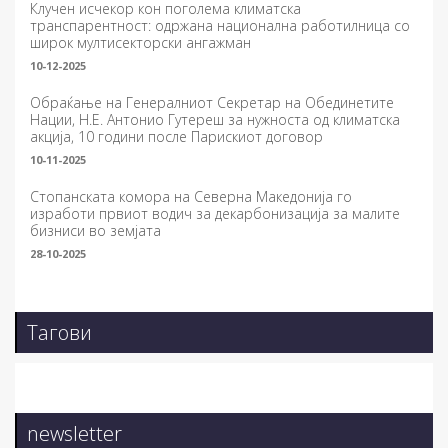
Клучен исчекор кон поголема климатска
транспарентност: одржана национална работилница со
широк мултисекторски ангажман
10-12-2025
Обраќање на Генералниот Секретар на Обединетите
Нации, Н.Е. Антонио Гутереш за нужноста од климатска
акција, 10 години после Парискиот договор
10-11-2025
Стопанската комора на Северна Македонија го
изработи првиот водич за декарбонизација за малите
бизниси во земјата
28-10-2025
Тагови
newsletter