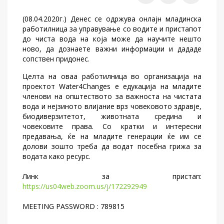
(08.04.2020г.) Денес се одржува онлајн младинска
работилница за управување со водите и пристапот
до чиста вода на која може да научите нешто
ново, да дознаете важни информации и дададе
сопствен придонес.
Целта на оваа работилница во организација на
проектот Water4Changes е едукација на младите
членови на општеството за важноста на чистата
вода и нејзиното влијание врз човековото здравје,
биодиверзитетот, животната средина и
човековите права. Со кратки и интересни
предавања, ќе на младите генерации ќе им се
долови зошто треба да водат посебна грижа за
водата како ресурс.
Линк за пристап:
https://us04web.zoom.us/j/172292949
MEETING PASSWORD : 789815