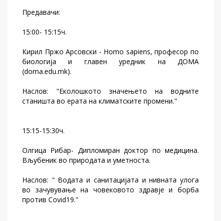
Предавачи:
15:00- 15:15ч.
Кирил Пржо Арсовски - Homo sapiens, професор по
биологија и главен уредник на ДОМА
(doma.edu.mk).
Наслов: "Еколошкото значењето на водните
станишта во ерата на климатските промени."
15:15-15:30ч.
Олгица Рибар- Дипломиран доктор по медицина.
Вљубеник во природата и уметноста.
Наслов: " Водата и санитацијата и нивната улога
во зачувување на човековото здравје и борба
против Covid19."