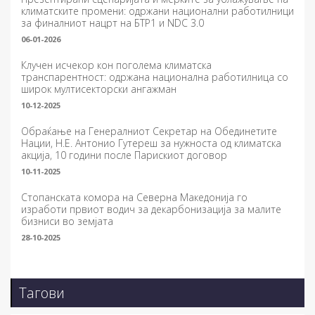
климатските промени: одржани национални работилници
за финалниот нацрт на БТР1 и NDC 3.0
06-01-2026
Клучен исчекор кон поголема климатска
транспарентност: одржана национална работилница со
широк мултисекторски ангажман
10-12-2025
Обраќање на Генералниот Секретар на Обединетите
Нации, Н.Е. Антонио Гутереш за нужноста од климатска
акција, 10 години после Парискиот договор
10-11-2025
Стопанската комора на Северна Македонија го
изработи првиот водич за декарбонизација за малите
бизниси во земјата
28-10-2025
Тагови