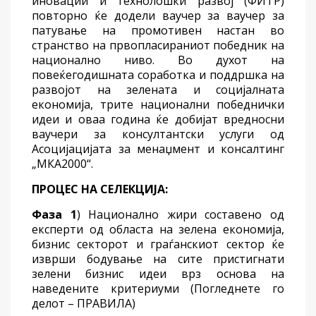
иновации и технолошки развој (ФИТР)
повторно ќе додели ваучер за
ваучер за
патување на промотивен настан во
странство на првопласираниот победник на
национално ниво.
Во духот на
повеќегодишната соработка и поддршка на
развојот на зелената и социјалната
економија, трите национални
победнички
идеи и оваа година ќе добијат вредносни
ваучери за консултантски услуги од
Асоцијацијата за менаџмент и консалтинг
„МКА2000“.
ПРОЦЕС НА СЕЛЕКЦИЈА:
Фаза 1
) Национално жири составено од
експерти од областа на зелена економија,
бизнис секторот и граѓанскиот сектор ќе
изврши бодување на сите пристигнати
зелени бизнис идеи врз основа на
наведените критериуми (Погледнете го
делот – ПРАВИЛА)