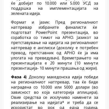
ќе добијат по 10.000 или 5.000 УСД за
поддршка на имплементацијата на
зелената идеја.
Формат и јазик: Пред регионалниот
натпревар избраните финалисти ќе
подготват PowerPoint презентација, во
соработка со тимот на АРНО. Јазикот за
претставување на идејата на регионалниот
натпревар е англиски (доколку е потребен
превод, претставник од АРНО ќе ја има
улогата на преведувач). Времетрањето на
презентацијата е 20 минути (10 минути
презентација- 10 минути прашања од жири).
Фаза 4
) Доколку македонска идеја победи
на регионалниот натпревар, таа ќе биде
наградена со 10.000 или 5000 долари (во
зависност во која категорија аплицира).
Овие средства се исклучиво наменети за
реализирање на идејата* и треба да се
искористат во рок од една година.