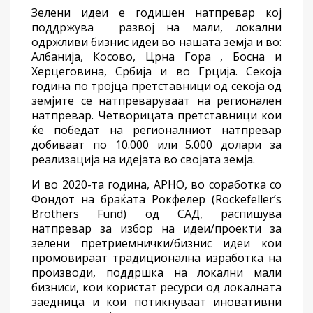
Зелени идеи е годишен натпревар кој
поддржува развој на мали, локални
одржливи бизнис идеи во нашата земја и во:
Албанија, Косово, Црна Гора , Босна и
Херцеговина, Србија и во Грција. Секоја
година по тројца претставници од секоја од
земјите се натпреваруваат на регионален
натпревар. Четворицата претставници кои
ќе победат на регионалниот натпревар
добиваат по 10.000 или 5.000 долари за
реализација на идејата во својата земја.
И во 2020-та година, АРНО, во соработка со
Фондот на браќата Рокфелер (Rockefeller’s
Brothers Fund) од САД, распишува
натпревар за избор на идеи/проекти за
зелени претриемнички/бизнис идеи кои
промовираат традиционална изработка на
производи, поддршка на локални мали
бизниси, кои користат ресурси од локалната
заедница и кои потикнуваат иновативни