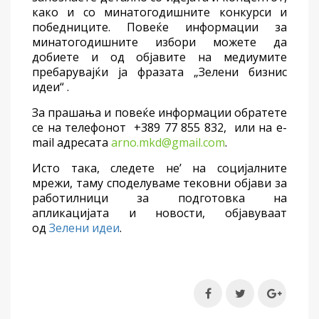
како и со минатогодишните конкурси и
победниците. Повеќе информации за
минатогодишните избори можете да
добиете и од објавите на медиумите
пребарувајќи ја фразата „Зелени бизнис
идеи“ .
За прашања и повеќе информации обратете
се на телефонот
+389
77 855 832, или на e-
mail адресата
arno.mkd@gmail.com
.
Исто така, следете не’ на социјалните
мрежи, таму споделуваме тековни објави за
работилници за подготовка на
апликацијата и новости, објавуваат
од
Зелени идеи
.