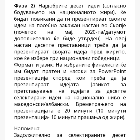
Фаза 2
) Најдобрите десет идеи (согласно
бодувањето на националното жири), ќе
бидат повикани да ги презентираат своите
идеи на посебно закажан настан во Скопје
(почеток на мај, 2020-та/датумот
допoлнително ќе биде утврден). На овој
настан десетте преставници треба да ја
презентираат својата идеја пред жирито,
кое ќе избере три национални победници.
Формат и јазик: На избраните финалисти ќе
им бидат пратен и насоки за PowerPoint
презентација според кои треба да ја
презентираат идејата. Јазикот за
претставување на идејата за десетте
селектирани идеи на национално ниво е
македонски/албански. Времетрањето на
презентацијата е 20 минути (10 минути
презентација- 10 минути прашања од жири).
Напомена:
Задолжително за селектираните десет