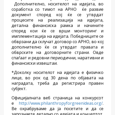
Дополнително, носителот на идејата, во
соработка со тимот на АРНО ќе развие
документ според кој ќе се утврдат
процесите на реализација на идејата,
детална финансиска рамка и начините
според кои ќе се врши монторинг и
имплементација на идејата. Победниците се
обврзани да склучат договор со АРНО, во кој
дополнително ќе се утврдат правата и
обврските на договорните страни. Овде
спаѓаат и редовни периодични, наративни и
финансиски извештаи.
*Доколку носителот на идејата е физичко
лице, во рок од 30 дена по објавата на
наградата, треба да регистрира правен
субјект.
Официјалната веб страница на конкурсот
е
http://www.philanthropyforgreenideas.org/
.
Ве охрабруваме да ја посетите и да се
запознаете детално со идејата и концептот,