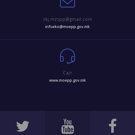
skj.mzspp@gmail.com
infoeko@moepp.gov.mk
Сајт
www.moepp.gov.mk