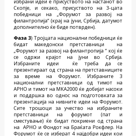
избрани идеи е присуството на настанот во
Скопје, и секако, присуството на 3-цата
победници на „Форумот за развој на
филантропија“ (крај на јуни, Србија, датумот
дополнително ќе биде потврден).
Фаза 3
) Тројцата национални победници ќе
бидат македонски претставници на
„Форумот за развој на филантропија “ кој ќе
се одржи крајот на јуни во Србија.
Избраните идеи ќе треба да се
презентираат од страна на претставниците
за време на Форумот. Избраните 3
национални претставници од тимот на
АРНО и тимот на МКА2000 ќе добијат насоки
и поддршка во однос на подготовката за
презентација на нивните идеи на Форумот.
Сите трошоци за учество на избраните
претставници на форумот (пат и
сместување) ќе бидат покриени од страна
на АРНО и Фондот на Браќата Рокфлер. На
Форумот ќе се изберат 4 најдобри идеи кои