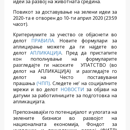
идеи за развој на животната средина.
Повикот за доставување на зелени идеи за
2020-та е отворен до 10-ти април 2020 (23:59
часот).
Критериумите за учество се објаснети во
делот
ПРАВИЛА.
Новите формулари за
аплицирање можете да ги најдете во
делот
АПЛИKАЦИЈА
. Пред да пристапите
кон пополнување на формуларите
разгледајте ги насоките УПАТСТВО (во
делот на АПЛИКАЦИЈА) и разгледајте го
делот на Често поставувани
прашања
(ЧПП)
. Следете не’ на социјалните
мрежи и во делот
НОВОСТИ
за објави на
датуми за работилниците за подготовка на
апликацијата.
Препознавајќи го потенцијалот и улогата на
зелените бизниси во развојот на
националната економија, Фондот за