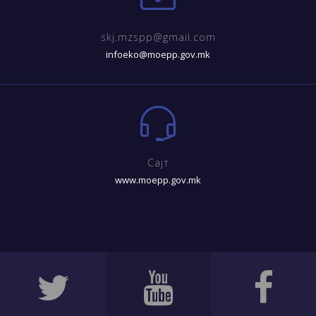
skj.mzspp@gmail.com
infoeko@moepp.gov.mk
Сајт
www.moepp.gov.mk