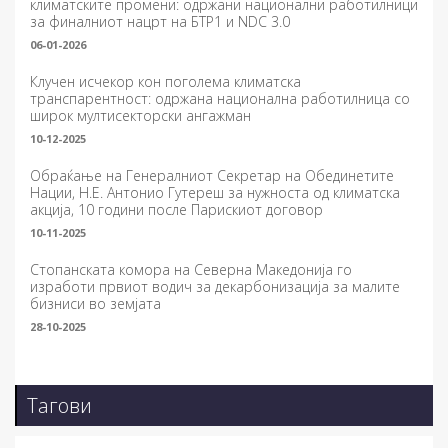
климатските промени: одржани национални работилници
за финалниот нацрт на БТР1 и NDC 3.0
06-01-2026
Клучен исчекор кон поголема климатска
транспарентност: одржана национална работилница со
широк мултисекторски ангажман
10-12-2025
Обраќање на Генералниот Секретар на Обединетите
Нации, Н.Е. Антонио Гутереш за нужноста од климатска
акција, 10 години после Парискиот договор
10-11-2025
Стопанската комора на Северна Македонија го
изработи првиот водич за декарбонизација за малите
бизниси во земјата
28-10-2025
Тагови