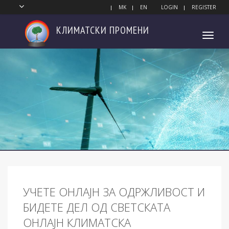
MK
EN
LOGIN
REGISTER
КЛИМАТСКИ
ПРОМЕНИ
Toggl
navig
УЧЕТЕ ОНЛАЈН ЗА ОДРЖЛИВОСТ И
БИДЕТЕ ДЕЛ ОД СВЕТСКАТА
ОНЛАЈН КЛИМАТСКА