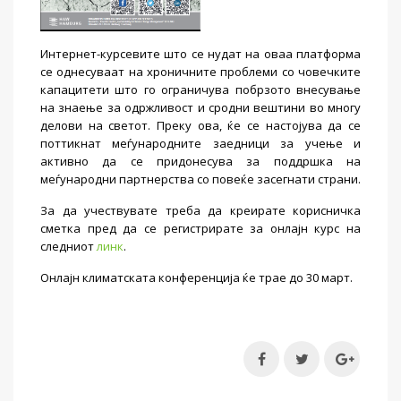
Интернет-курсевите што се нудат на оваа платформа
се однесуваат на хроничните проблеми со човечките
капацитети што го ограничува побрзото внесување
на знаење за одржливост и сродни вештини во многу
делови на светот. Преку ова, ќе се настојува да се
поттикнат меѓународните заедници за учење и
активно да се придонесува за поддршка на
меѓународни партнерства со повеќе засегнати страни.
За да учествувате треба да креирате корисничка
сметка пред да се регистрирате за онлајн курс на
следниот
линк
.
Онлајн климатската конференција ќе трае до 30 март.