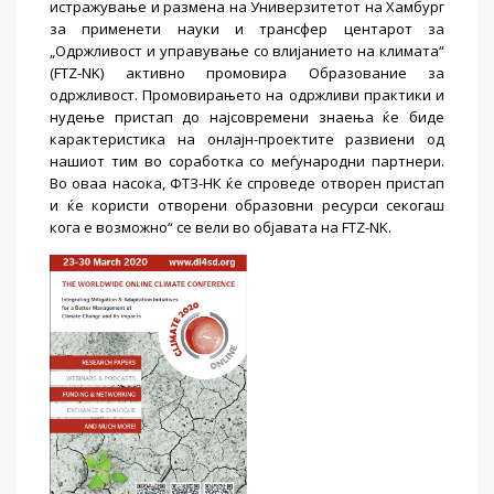
истражување и размена на Универзитетот на Хамбург
за применети науки и трансфер центарот за
„Одржливост и управување со влијанието на климата“
(FTZ-NK) активно промовира Образование за
одржливост. Промовирањето на одржливи практики и
нудење пристап до најсовремени знаења ќе биде
карактеристика на онлајн-проектите развиени од
нашиот тим во соработка со меѓународни партнери.
Во оваа насока, ФТЗ-НК ќе спроведе отворен пристап
и ќе користи отворени образовни ресурси секогаш
кога е возможно“ се вели во објавата на FTZ-NK.