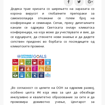
Додека трае кризата со ширењето на заразата со
корона вирусот и глобалните препораки за
самоизолација откажани се голем број на
конференции и семинари. Сепак, преку дигиталните
канали се одржува Светската онлајн климатска
конференција, на која може да учествувате и вие, да
се едуцирате, да стекнете нови знаење и да дадете
сопствен придонес во борбата со последиците од
климатските промени.
„Во согласност со целите на ООН за одржлив развој,
особено целта #4 која има за цел да обезбеди
инклузивно и квалитетно образование за сите и да
промовира доживотно учење, Центарот за