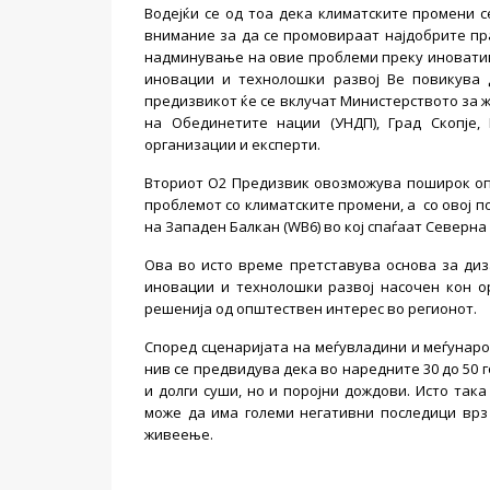
Водејќи се од тоа дека климатските промени с
внимание за да се промовираат најдобрите пра
надминување на овие проблеми преку иноватив
иновации и технолошки развој Ве повикува 
предизвикот ќе се вклучат Министерството за 
на Обединетите нации (УНДП), Град Скопје,
организации и експерти.
Вториот О2 Предизвик овозможува поширок оп
проблемот со климатските промени, а со овој 
на Западен Балкан (WB6) во кој спаѓаат Северна 
Ова во исто време претставува основа за ди
иновации и технолошки развој насочен кон 
решенија од општествен интерес во регионот.
Според сценаријата на меѓувладини и меѓунар
нив се предвидува дека во наредните 30 до 50
и долги суши, но и поројни дождови. Исто так
може да има големи негативни последици врз 
живеење.