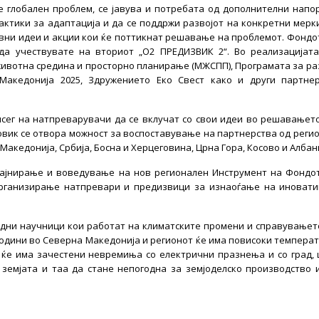
е глобален проблем, се јавува и потребата од дополнителни напо
ктики за адаптација и да се поддржи развојот на конкретни мерк
ни идеи и акции кои ќе поттикнат решавање на проблемот. Фондо
да учествувате на вториот „О2 ПРЕДИЗВИК 2“. Во реализацијат
животна средина и просторно планирање (МЖСПП), Програмата за ра
 Македонија 2025, Здружението Еко Свест како и други партне
сег на натпреварувачи да се вклучат со свои идеи во решавањет
повик се отвора можност за воспоставување на партнерства од реги
Македонија, Србија, Босна и Херцеговина, Црна Гора, Косово и Албани
зајнирање и воведување на нов регионален Инструмент на Фондо
организирање натпревари и предизвици за изнаоѓање на иноват
одни научници кои работат на климатските промени и справувањет
 години во Северна Македонија и регионот ќе има повисоки темпера
а ќе има зачестени невремиња со електрични празнења и со град,
земјата и таа да стане непогодна за земјоделско производство 