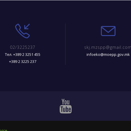
02/3225237
skj.mzspp@gmail.co
Тел. +389 2 3251 455
infoeko@moepp.gov.mk
+389 2 3225 237
vice