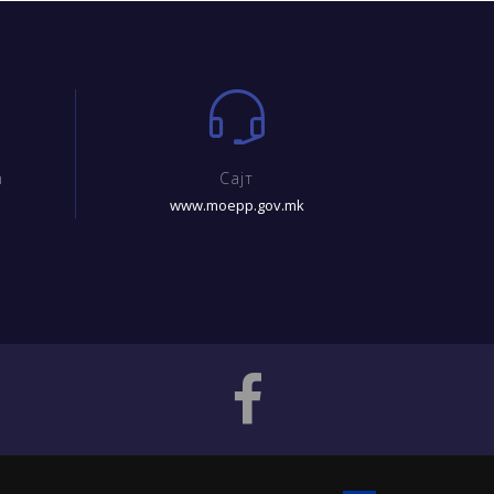
m
Сајт
www.moepp.gov.mk