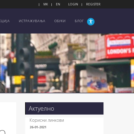
MK
EN
LOGIN
REGISTER
КЦИЈА
ИСТРАЖУВАЊА
ОБУКИ
БЛОГ
Актуелно
Корисни линкови
26-01-2021
СО