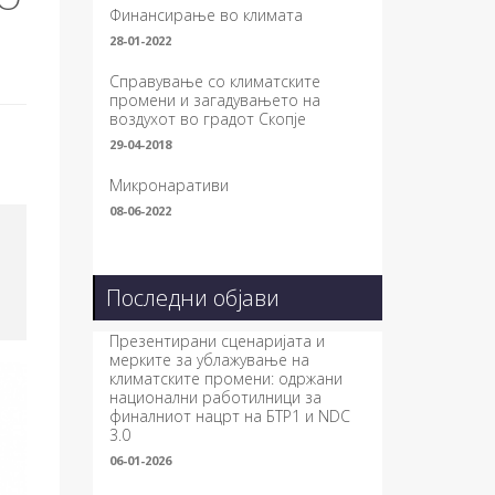
Финансирање во климата
28-01-2022
Справување со климатските
промени и загадувањето на
воздухот во градот Скопје
29-04-2018
Микронаративи
08-06-2022
Последни објави
Презентирани сценаријата и
мерките за ублажување на
климатските промени: одржани
национални работилници за
финалниот нацрт на БТР1 и NDC
3.0
06-01-2026