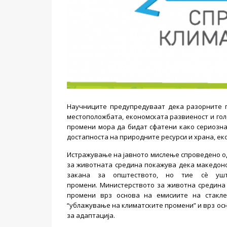
Научниците предупредуваат дека разорните п
местоположбата, економската развиеност и гол
промени мора да бидат сфатени како сериозна 
достапноста на природните ресурси и храна, ек
Истражување на јавното мислење спроведено о
за животната средина покажува дека македонс
закана за општеството, но тие сѐ ушт
промени. Министерството за животна средина
промени врз основа на емисиите на стакле
“ублажување на климатските промени” и врз ос
за адаптација.