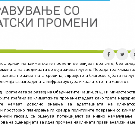
оследици на климатските промени ќе влијаат врз сите, без огле
емината на заедницата во која живеат луѓето. Поради тоа климатс
закана по животната средина, здравјето и благосостојбата на луѓ
ономијата, изградената инфраструктура и квалитетот на животот.
д Програмата за развој на Обединетите Нации, УНДП и Министерст
ките граѓани во климатските промени гледаат како трета најсери
е немаат доволно знаење за адаптацијата на климатск
 и просторно планирање ги креира политиките поврзани со клима
нички гасови, се оценува потенцијалот за нивно намалување
нова на сценаријата за идна промена на климата прави анализи и м