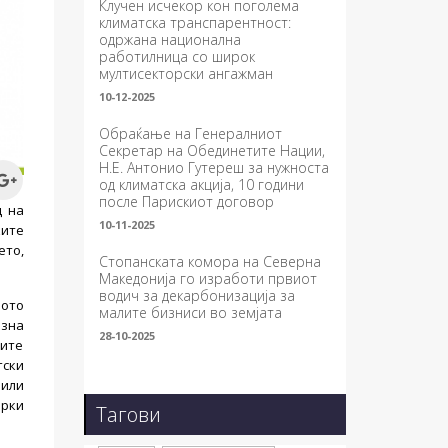
Клучен исчекор кон поголема
климатска транспарентност:
одржана национална
работилница со широк
мултисекторски ангажман
10-12-2025
Обраќање на Генералниот
Секретар на Обединетите Нации,
Н.Е. Антонио Гутереш за нужноста
од климатска акција, 10 години
после Парискиот договор
д на
10-11-2025
ките
ето,
Стопанската комора на Северна
Македонија го изработи првиот
водич за декарбонизација за
вото
малите бизниси во земјата
озна
28-10-2025
ите
тски
 или
ерки
Тагови