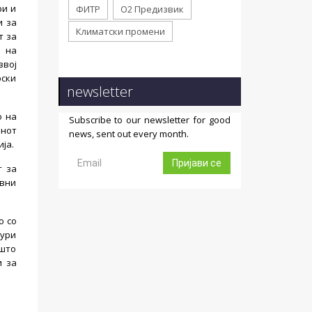
ри и
ФИТР
О2 Предизвик
и за
Климатски промени
т за
а на
звој
рски
newsletter
о на
Subscribe to our newsletter for good
онот
news, sent out every month.
ја.
Пријави се
т за
ивни
о со
тури
 што
и за