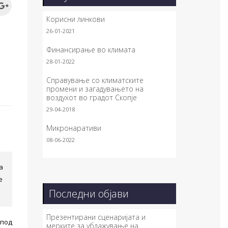
Корисни линкови
26-01-2021
Финансирање во климата
28-01-2022
Справување со климатските
промени и загадувањето на
воздухот во градот Скопје
29-04-2018
Микронаративи
08-06-2022
а
е
Последни објави
Презентирани сценаријата и
 под
мерките за ублажување на