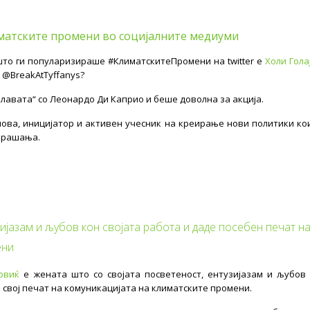
матските промени во социјалните медиуми
о ги популаризираше #КлиматскитеПромени на twitter е
Холи Гола
 @BreakAtTyffanys?
лавата“ со Леонардо Ди Каприо и беше доволна за акција.
нова, иницијатор и активен учесник на креирање нови политики ко
 прашања.
ијазам и љубов кон својата работа и даде посебен печат н
ени
овиќ
е жената што со својата посветеност, ентузијазам и љубов
 свој печат на комуникацијата на климатските промени.