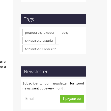
Tags
родова еднаквост
род
климатска акција
климатски промени
ките
ор и
Newsletter
Subscribe to our newsletter for good
news, sent out every month.
Пријави се