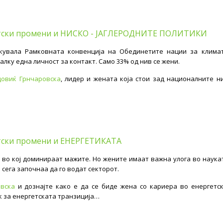
иматски промени и НИСКО - ЈАГЛЕРОДНИТЕ ПОЛИТИКИ
кувала Рамковната конвенција на Обединетите нации за клима
лку една личност за контакт. Само 33% од нив се жени.
овиќ Грнчаровска
, лидер и жената која стои зад националните н
атски промени и ЕНЕРГЕТИКАТА
р во кој доминираат мажите. Но жените имаат важна улога во наука
сега започнаа да го водат секторот.
вска
и дознајте како е да се биде жена со кариера во енергетс
к за енергетската транзиција…