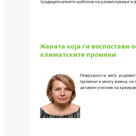
традиционалните шаблони на размислување и 
Жената која ги воспостави 
климатските промени
Поврзаноста меѓу родови
промени е многу важна, но 
активен учесник на креирањ