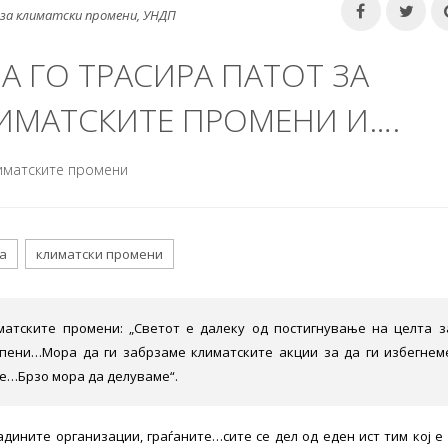
 за климатски промени, УНДП
 ГО ТРАСИРА ПАТОТ ЗА
ИМАТСКИТЕ ПРОМЕНИ И….
лиматските промени
а
климатски промени
матските промени: „Светот е далеку од постигнување на целта з
епени…Мора да ги забрзаме климатските акции за да ги избегнем
е…Брзо мора да делуваме“.
адините организации, граѓаните…сите се дел од еден ист тим кој е