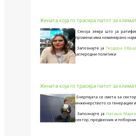
Жената која го трасира патот за кл
Секоја земја што ја ратифи
промени има номинирано најма
Запознајте ја
Теодора Обрад
јаглеродни политики
Жената која го трасира патот за клим
Енергијата се смета за секто
инженерството со генерации и 
Запознајте ја
Наташа Марко
сектор, предвесник и поборни