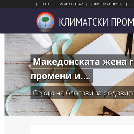
ЗА НАС
МЕДИА ЦЕНТАР
КОРИСНИ ЛИНКОВИ
К
КЛИМАТСКИ
ПРОМ
Македонската жена г
промени и….
Серија на блогови за родови