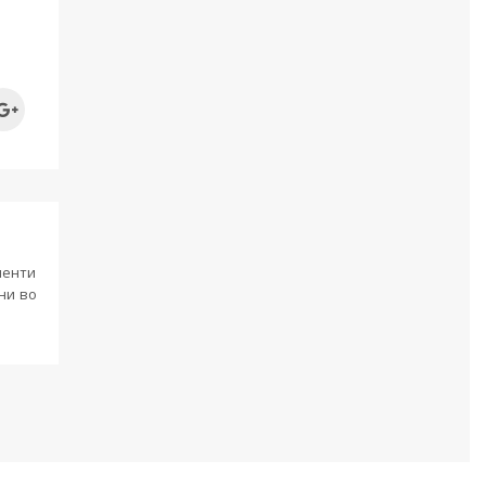
менти
ни во