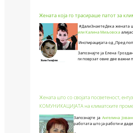
Жената која го трас
ираше патот за кли
#ДалиЗнаетеДека жената шт
или Калина Миљовска
алијас
Инспирацијата од „Пред поп
Запознајте ја Елена Грозда
ги поврзат овие две важни
Жената што со својата посветеност, ентуз
КОМУНИКАЦИЈАТА на климатските пром
Запознајте ја
Ангелина Јован
работата што ја работи и даде