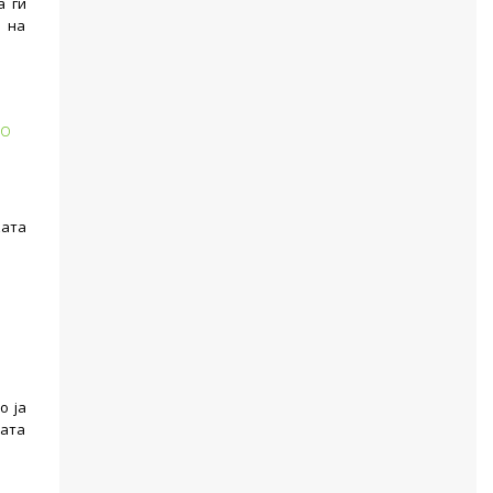
а ги
и на
во
ката
о ја
ката