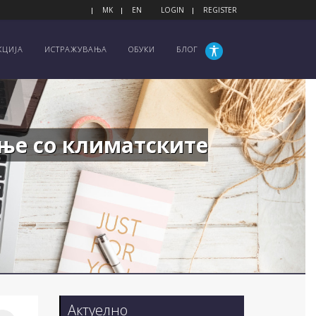
MK
EN
LOGIN
REGISTER
КЦИЈА
ИСТРАЖУВАЊА
ОБУКИ
БЛОГ
ање со климатските
Актуелно