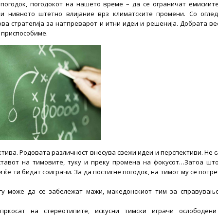
 погодок, погодокот на нашето време – да се ограничат емисиит
чи нивното штетно влијание врз климатските промени. Со огле
ова стратегија за натпреварот и итни идеи и решенија. Добрата ве
и приспособиме.
ктива. Родовата различност внесува свежи идеи и перспективи. Не 
тавот на тимовите, туку и преку промена на фокусот…Затоа шт
и ќе ти бидат соиграчи. За да постигне погодок, на тимот му се потр
гу може да се забележат мажи, македонскиот тим за справувањ
пркосат на стереотипите, искусни тимски играчи ослободени