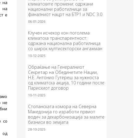
е на
климатските промени: одржани
д на
национални работилници за
финалниот нацрт на БТР1 и NDC 3.0
ст е
06-01-2026
Клучен исчекор кон поголема
климатска транспарентност:
одржана национална работилница
со широк мултисекторски ангажман
10-12-2025
Обраќање на Генералниот
Секретар на Обединетите Нации,
Н.Е. Антонио Гутереш за нужноста
од климатска акција, 10 години после
Парискиот договор
10-11-2025
само
о не
Стопанската комора на Северна
ебни
Македонија го изработи првиот
водич за декарбонизација за малите
е со
бизниси во земјата
28-10-2025
 од