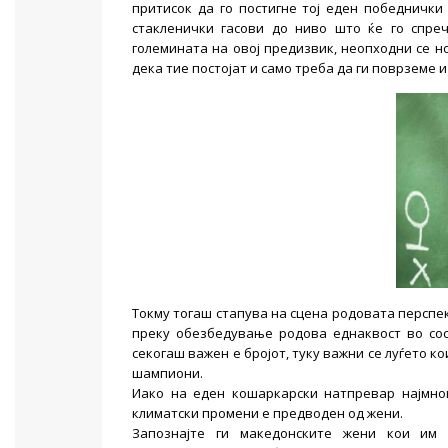
притисок да го постигне тој еден победнички
стакленички гасови до ниво што ќе го спре
големината на овој предизвик, неопходни се н
дека тие постојат и само треба да ги поврземе 
Токму тогаш стапува на сцена родовата перспе
преку обезбедување родова еднаквост во сос
секогаш важен е бројот, туку важни се луѓето ко
шампиони.
​Иако на еден кошаркарски натпревар најмно
климатски промени е предводен од жени.
Запознајте ги македонските жени кои им 