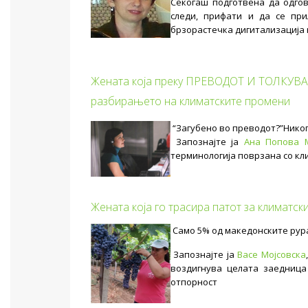
Секогаш подготвена да одгов
следи, прифати и да се пр
брзорастечка дигитализација 
Жената која преку ПРЕВОДОТ И ТОЛКУВАЊ
разбирањето на климатските промени
“Загубено во преводот?”Никог
Запознајте ја
Ана Попова 
терминологија поврзана со кл
Жената која го трасира патот за климат
Само 5% од македонските рура
Запознајте ја
Васе Мојсовска
воздигнува целата заедница
отпорност