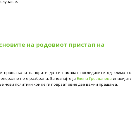
делување.
основите на родовиот пристап на
те прашања и напорите да се намалат последиците од климатс
генерално не е разбрана. Запознајте ја
Елена Грозданова
иницијат
е нови политики кои ќе ги поврзат овие две важни прашања.