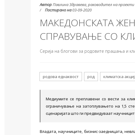
Автор
Павлина Здравева, раководител на проекти
Постирано на
03-09-2020
МАКЕДОНСКАТА ЖЕНА
СПРАВУВАЊЕ СО КЛ
Серија на блогови за родовите прашања и к
родова еднаквост
род
климатска акциј
Медиумите се преплавени со вести за кли
ограничување на затоплувањето на 1,5 ст
сценаријата што ги предвидуваат научницит
Владата, научниците, бизнис-заедницата, невл