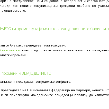
ори на предизвикот, но и со доволна отвореност и способност д
илагоди кон новите комуникациски трендови особено во услов
на општеството.
ЕТО ги премостува јазичните и културолошките бариери 
аш со Ана како преведувач или толкувач.
Манасиевска
, гласот од првите линии и основачот на македонс
иматски промени.
ски промени и ЗЕМЈОДЕЛИЕТО
лни жени поседуваат земјоделско земјиште.
, претседател на Националната федерација на фармери, жената шт
 и ги приближува македонските земјоделци поблизу до климатс