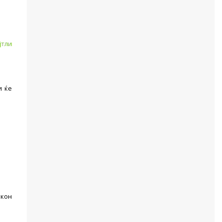
јтли
и ќе
а
 кон