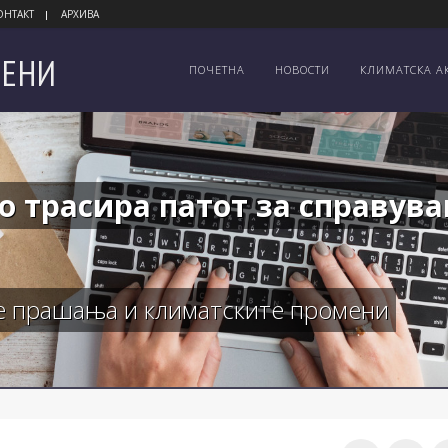
ОНТАКТ
АРХИВА
ЕНИ
ПОЧЕТНА
НОВОСТИ
КЛИМАТСКА А
о трасира патот за справув
те прашања и климатските промени