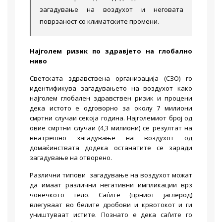
загадување на воздухот и неговата
поврзаност со климатските промени.
Најголем ризик по здравјето на глобално
ниво
Светската здравствена организација (СЗО) го
идентификува загадувањето на воздухот како
најголем глобален здравствен ризик и процени
дека истото е одговорно за околу 7 милиони
смртни случаи секоја година. Најголемиот број од
овие смртни случаи (4,3 милиони) се резултат на
внатрешно загадување на воздухот од
домаќинствата додека останатите се заради
загадување на отворено.
Различни типови загадување на воздухот можат
да имаат различни негативни импликации врз
човечкото тело. Саѓите (црниот јаглерод)
влегуваат во белите дробови и крвотокот и ги
уништуваат истите. Познато е дека саѓите го