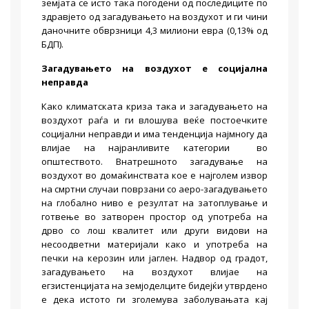
земјата се исто така погодени од последиците по
здравјето од загадувањето на воздухот и ги чини
даночните обврзници 4,3 милиони евра (0,13% од
БДП).
Загадувањето на воздухот е социјална
неправда
Како климатската криза така и загадувањето на
воздухот раѓа и ги влошува веќе постоечките
социјални неправди и има тенденција најмногу да
влијае на најранливите категории во
општеството. Внатрешното загадување на
воздухот во домаќинствата кое е најголем извор
на смртни случаи поврзани со аеро-загадувањето
на глобално ниво е резултат на затоплување и
готвење во затворен простор од употреба на
дрво со лош квалитет или други видови на
несоодветни материјали како и употреба на
печки на керозин или јаглен. Надвор од градот,
загадувањето на воздухот влијае на
егзистенцијата на земјоделците бидејќи утврдено
е дека истото ги зголемува заболувањата кај