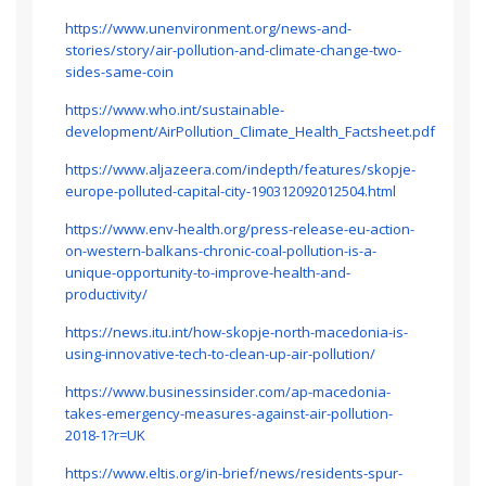
https://www.unenvironment.org/news-and-
stories/story/air-pollution-and-climate-change-two-
sides-same-coin
https://www.who.int/sustainable-
development/AirPollution_Climate_Health_Factsheet.pdf
https://www.aljazeera.com/indepth/features/skopje-
europe-polluted-capital-city-190312092012504.html
https://www.env-health.org/press-release-eu-action-
on-western-balkans-chronic-coal-pollution-is-a-
unique-opportunity-to-improve-health-and-
productivity/
https://news.itu.int/how-skopje-north-macedonia-is-
using-innovative-tech-to-clean-up-air-pollution/
https://www.businessinsider.com/ap-macedonia-
takes-emergency-measures-against-air-pollution-
2018-1?r=UK
https://www.eltis.org/in-brief/news/residents-spur-