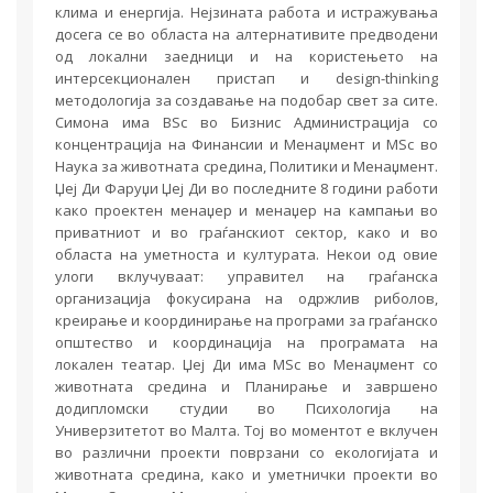
клима и енергија. Нејзината работа и истражувања
досега се во областа на алтернативите предводени
од локални заедници и на користењето на
интерсекционален пристап и design-thinking
методологија за создавање на подобар свет за сите.
Симона има BSc во Бизнис Администрација со
концентрација на Финансии и Менаџмент и МSс во
Наука за животната средина, Политики и Менаџмент.
Џеј Ди Фаруџи Џеј Ди во последните 8 години работи
како проектен менаџер и менаџер на кампањи во
приватниот и во граѓанскиот сектор, како и во
областа на уметноста и културата. Некои од овие
улоги вклучуваат: управител на граѓанска
организација фокусирана на одржлив риболов,
креирање и координирање на програми за граѓанско
општество и координација на програмата на
локален театар. Џеј Ди има МSс во Менаџмент со
животната средина и Планирање и завршено
додипломски студии во Психологија на
Универзитетот во Малта. Тој во моментот е вклучен
во различни проекти поврзани со екологијата и
животната средина, како и уметнички проекти во