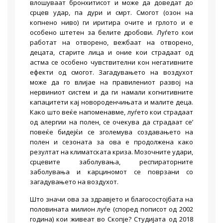
влошуваат бронхитисот и може да доведат до
срцев удар, па дури и смрт. Смогот (озон на
копнено ниво) ги иритира очите и грлото и е
особено штетен за белите дробови. Луѓето кои
работат на отворено, вежбаат на отворено,
децата, старите лица и оние кои страдаат од
астма се особено чувствителни кон негативните
ефекти од смогот. Загадувањето на воздухот
може да го влијае на правилениот развој на
нервиниот систем и да ги намали когнитивните
капацитети кај новороденчињата и малите деца.
Како што веќе напоменавме, луѓето кои страдаат
од алергии на полен, се очекува да страдаат се’
повеќе бидејќи се зголемува создавањето на
полен и сезоната за ова е продолжена како
резултат на климатската криза. Мозочните удари,
срцевите заболувања, респираторните
заболувања и карциномот се поврзани со
загадувањето на воздухот.
Што значи ова за здравјето и благосостојбата на
половината милион луѓе (според пописот од 2002
година) кои живеат во Скопје? Студијата од 2018