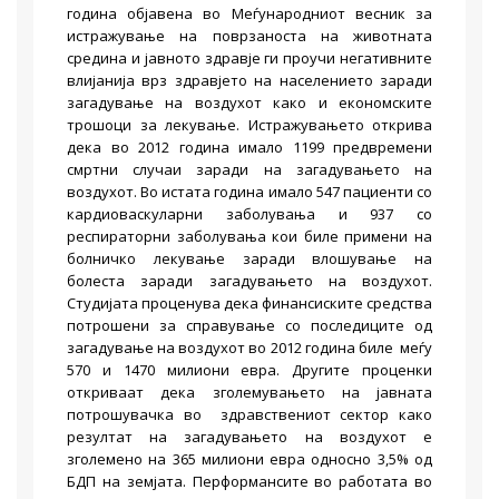
година објавена во Меѓународниот весник за
истражување на поврзаноста на животната
средина и јавното здравје ги проучи негативните
влијанија врз здравјето на населението заради
загадување на воздухот како и економските
трошоци за лекување. Истражувањето открива
дека во 2012 година имало 1199 предвремени
смртни случаи заради на загадувањето на
воздухот. Во истата година имало 547 пациенти со
кардиоваскуларни заболувања и 937 со
респираторни заболувања кои биле примени на
болничко лекување заради влошување на
болеста заради загадувањето на воздухот.
Студијата проценува дека финансиските средства
потрошени за справување со последиците од
загадување на воздухот во 2012 година биле меѓу
570 и 1470 милиони евра. Другите проценки
откриваат дека зголемувањето на јавната
потрошувачка во здравствениот сектор како
резултат на загадувањето на воздухот е
зголемено на 365 милиони евра односно 3,5% од
БДП на земјата. Перформансите во работата во