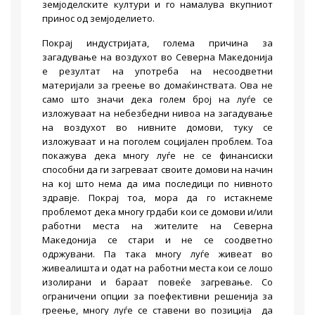
земјоделските култури и го намалува вкупниот
принос од земјоделието.
Покрај индустријата, голема причина за
загадување на воздухот во Северна Македонија
е резултат на употреба на несоодветни
материјали за греење во домаќинствата. Ова не
само што значи дека голем број на луѓе се
изложуваат на небезбедни нивоа на загадување
на воздухот во нивните домови, туку се
изложуваат и на поголем социјален проблем. Тоа
покажува дека многу луѓе не се финансиски
способни да ги загреваат своите домови на начин
на кој што нема да има последици по нивното
здравје. Покрај тоа, мора да го истакнеме
проблемот дека многу грдаби кои се домови и/или
работни места на жителите на Северна
Македонија се стари и не се соодветно
одржувани. Па така многу луѓе живеат во
живеалишта и одат на работни места кои се лошо
изолирани и бараат повеќе загревање. Со
ограничени опции за поефективни решенија за
греење, многу луѓе се ставени во позиција да