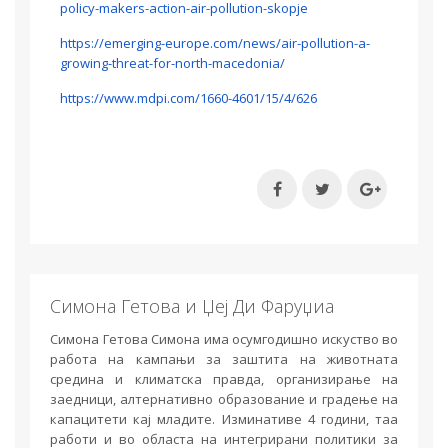
policy-makers-action-air-pollution-skopje
https://emerging-europe.com/news/air-pollution-a-
growing-threat-for-north-macedonia/
https://www.mdpi.com/1660-4601/15/4/626
Симона Гетова и Џеј Ди Фаруџиа
Симона Гетова Симона има осумгодишно искуство во
работа на кампањи за заштита на животната
средина и климатска правда, организирање на
заедници, алтернативно образование и градење на
капацитети кај младите. Изминативе 4 години, таа
работи и во областа на интегрирани политики за