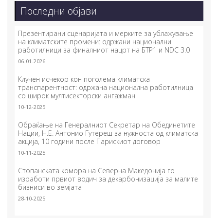
Последни објави
Презентирани сценаријата и мерките за ублажување
на климатските промени: одржани национални
работилници за финалниот нацрт на БТР1 и NDC 3.0
06-01-2026
Клучен исчекор кон поголема климатска
транспарентност: одржана национална работилница
со широк мултисекторски ангажман
10-12-2025
Обраќање на Генералниот Секретар на Обединетите
Нации, Н.Е. Антонио Гутереш за нужноста од климатска
акција, 10 години после Парискиот договор
10-11-2025
Стопанската комора на Северна Македонија го
изработи првиот водич за декарбонизација за малите
бизниси во земјата
28-10-2025