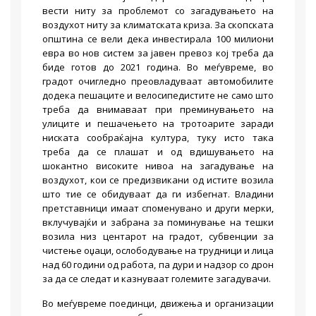
вести ниту за проблемот со загадувањето на
воздухот ниту за климатската криза. За скопската
општина се вели дека инвестирала 100 милиони
евра во нов систем за јавен превоз кој треба да
биде готов до 2021 година. Во меѓувреме, во
градот очигледно преовладуваат автомобилите
додека пешаците и велосипедистите не само што
треба да внимаваат при преминувањето на
улиците и пешачењето на тротоарите заради
ниската сообраќајна култура, туку исто така
треба да се плашат и од вдишувањето на
шокантно високите нивоа на загадување на
воздухот, кои се предизвикани од истите возила
што тие се обидуваат да ги избегнат. Владини
претставници имаат споменувано и други мерки,
вклучувајќи и забрана за поминување на тешки
возила низ центарот на градот, субвенции за
чистење оџаци, ослободување на трудници и лица
над 60 години од работа, па дури и надзор со дрон
за да се следат и казнуваат големите загадувачи.
Во меѓувреме поединци, движења и организации