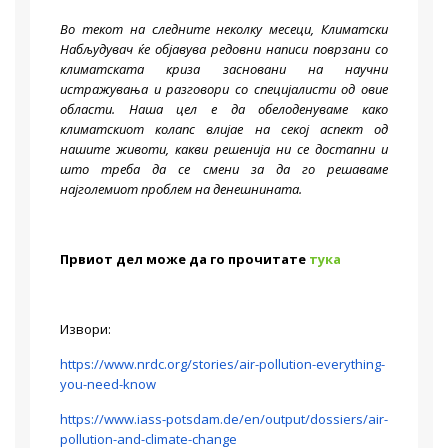
Во текот на следните неколку месеци, Климатски
Набљудувач ќе објавува редовни написи поврзани со
климатската криза засновани на научни
истражувања и разговори со специјалисти од овие
области. Наша цел е да обелоденуваме како
климатскиот колапс влијае на секој аспект од
нашите животи, какви решенија ни се достапни и
што треба да се смени за да го решаваме
најголемиот проблем на денешнината.
Првиот дел може да го прочитате
тука
Извори:
https://www.nrdc.org/stories/air-pollution-everything-
you-need-know
https://www.iass-potsdam.de/en/output/dossiers/air-
pollution-and-climate-change