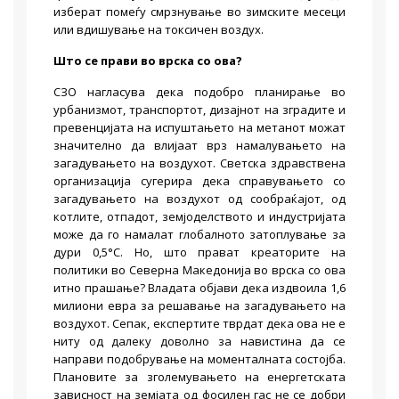
изберат помеѓу смрзнување во зимските месеци
или вдишување на токсичен воздух.
Што се прави во врска со ова?
СЗО нагласува дека подобро планирање во
урбанизмот, транспортот, дизајнот на зградите и
превенцијата на испуштањето на метанот можат
значително да влијаат врз намалувањето на
загадувањето на воздухот. Светска здравствена
организација сугерира дека справувањето со
загадувањето на воздухот од сообраќајот, од
котлите, отпадот, земјоделството и индустријата
може да го намалат глобалното затоплување за
дури 0,5°C. Но, што прават креаторите на
политики во Северна Македонија во врска со ова
итно прашање? Владата објави дека издвоила 1,6
милиони евра за решавање на загадувањето на
воздухот. Сепак, експертите тврдат дека ова не е
ниту од далеку доволно за навистина да се
направи подобрување на моменталната состојба.
Плановите за зголемувањето на енергетската
зависност на земјата од фосилен гас не се добри