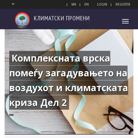
MK
EN
LOGIN
REGISTER
КЛИМАТСКИ
ПРОМЕНИ
Toggl
navig
Комплексната врска
помеѓу загадувањето на
воздухот и климатската
криза Дел 2