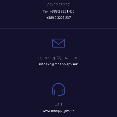
02/3225237
Тел. +389 2 3251 455
+389 2 3225 237
skj.mzspp@gmail.com
infoeko@moepp.gov.mk
Сајт
www.moepp.gov.mk