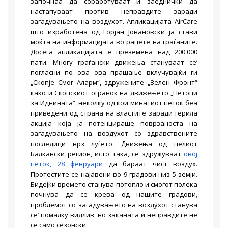
започнаа да соработуваат и заеднички да
настапуваат против неправдите заради
загадувањето на воздухот. Апликацијата AirCare
што изработена од Горјан Јовановски ја стави
моќта на информацијата во рацете на граѓаните.
Досега апликацијата е преземена над 200.000
пати. Многу граѓански движења стануваат се’
погласни по ова ова прашање вклучувајќи ги
„Скопје Смог Аларм“, здружените „Зелен Фронт“
како и Скопскиот огранок на движењето „Петоци
за Иднината”, неколку од кои минатиот петок беа
приведени од страна на властите заради герила
акција која ја потенцираше поврзаноста на
загадувањето на воздухот со здравствените
последици врз луѓето. Движења од целиот
Балкански регион, исто така, се здружуваат
овој
петок, 28 февруари
да бараат чист воздух.
Протестите се најавени во 9 градови низ 5 земји.
Бидејќи времето станува потопло и смогот полека
почнува да се крева од нашите градови,
проблемот со загадувањето на воздухот станува
се’ помалку видлив, но заканата и неправдите не
се само сезонски.