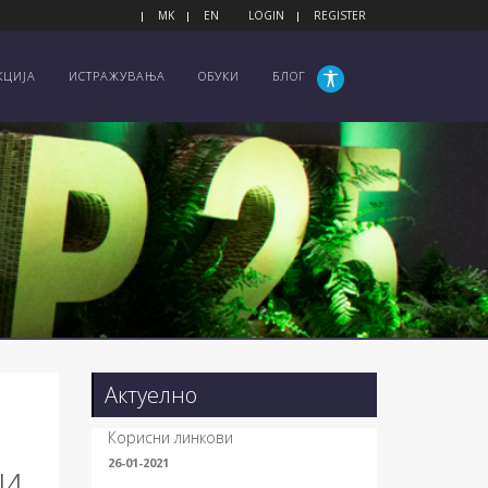
MK
EN
LOGIN
REGISTER
КЦИЈА
ИСТРАЖУВАЊА
ОБУКИ
БЛОГ
Актуелно
Корисни линкови
26-01-2021
КИ