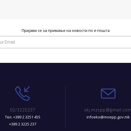
Пријави се за примање на новости по е-пошта
02/3225237
skj.mzspp@gmail.co
Тел. +389 2 3251 455
infoeko@moepp.gov.mk
+389 2 3225 237