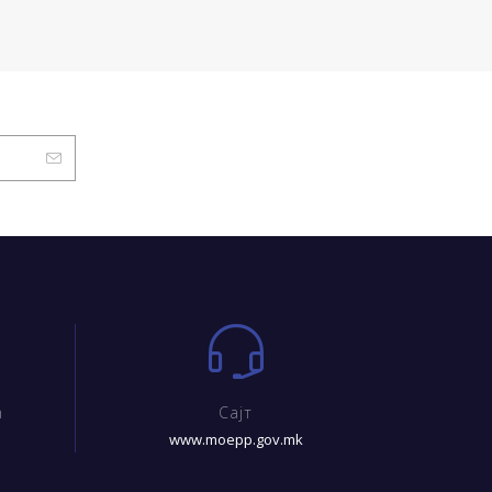
m
Сајт
www.moepp.gov.mk