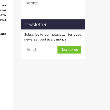
#COP25
стап
 кон
лата
 кон
newsletter
ваше
Subscribe to our newsletter for good
news, sent out every month.
Пријави се