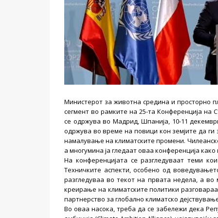
Министерот за животна средина и просторно п
сегмент во рамките на 25-та Конференција на 
се одржува во Мадрид, Шпанија, 10-11 декемвр
одржува во време на повици кон земјите да ги
намалување на климатските промени. Чилеанско
а многумина ја гледаат оваа конференција како
На конференцијата се разгледуваат теми кои
Техничките аспекти, особено од воведувањет
разгледуваа во текот на првата недела, а во
креирање на климатските политики разговара
партнерство за глобално климатско дејствување
Во оваа насока, треба да се забележи дека Ре