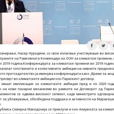
ланирање, Насер Нуредини, со свое излагање учествуваше во висо
Страните на Рамковната Конвенција на ООН за климатски промени, 
и 2019 година.​Конференцијата за климатски промени во 2019 годин
 засилат сопствените и колективните амбиции на нивните придонес
то претседателство ја именува конференцијата како „Време за акци
 пресврт во климатските амбиции кон Парискиот договор.
 имаат импликации за климатските амбиции пред и по 2020 год
о на нови пазарни механизми во рамките на Договорот од Париз
 моментов се одвива високиот сегмент, каде министрите одговорн
ат за ублажување, обезбедена поддршка и активности на Маракеш
.
публика Северна Македонија се приклучи и кон Алијансата за клима