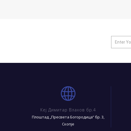
Кеј Димитар Влахов бр.4
Плоштад „Пресвета Богородица“ бр. 3,
Скопје