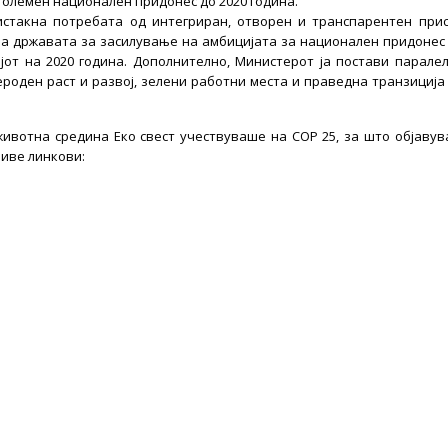
и зголемен национален придонес до 2020 година.
истакна потребата од интегриран, отворен и транспарентен при
на државата за засилување на амбицијата за национален придонес
от на 2020 година. Дополнително, Министерот ја постави парале
ероден раст и развој, зелени работни места и праведна транзиција
ивотна средина Еко свест учествуваше на COP 25, за што објаву
ниве линкови: