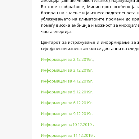
амбиција (Climate Ambition Alliance), најавувајќ
Во своето обраќање, Министерот особено ја 
базиран на знаење и ја изнесе подготвеноста 
ублажувањето на климатските промени до крај
помеѓу висока амбиција и можност за нискојагл
чиста енергија.
Центарот за истражување и информирање за ж
сејкојдневни извештаи кои се достапни на след
Информации за 2.12.2019г.
,
Информации за 3.12.2019г.
Информации за 4.12.2019г.
Информации за 5.12.2019г.
Информации за 6.12.2019г.
Информации за 9.12.2019г.
Информации за10.12.2019г.
Информации за 11.12.2019г.