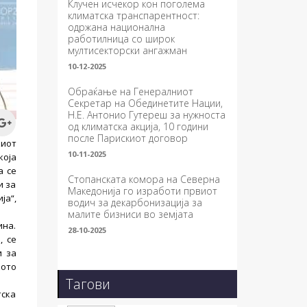
Клучен исчекор кон поголема
климатска транспарентност:
одржана национална
работилница со широк
мултисекторски ангажман
10-12-2025
Обраќање на Генералниот
Секретар на Обединетите Нации,
Н.Е. Антонио Гутереш за нужноста
од климатска акција, 10 години
после Парискиот договор
киот
10-11-2025
која
а се
Стопанската комора на Северна
и за
Македонија го изработи првиот
ја“,
водич за декарбонизација за
малите бизниси во земјата
ина.
28-10-2025
, се
и за
кото
Тагови
тска