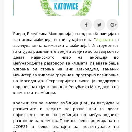
Вчера, Република Македонија ја поддржа Коалицијата
за висока амбиција, потпишувајќи се на "
Изјавата
за
засилување на климатската амбиција". Инструментот
ги спојува развиените земји и земјите во развој кои го
делат највисокото ниво на амбиција во
меѓународните разговори за климата. Изјавата беше
усвоена од страна на Јани Макрадули, заменик
министер за животна средина и просторно планирање
на Македонија. Секретаријатот силно ја поддржува
поранешната југословенска Република Македонија во
климатските амбиции.
Коалицијата за високо амбиција (HAC) ги вклучува и
развиените и земјите во развој кои го делат
највисокото ниво на амбиција во меѓународните
разговори за климата. Првично беше формирана на
#COP21 и беше значајна за постигнување на