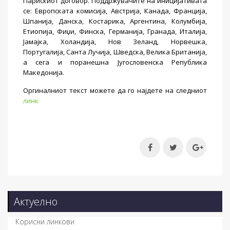
Парискиот договор. Поддржувачите на иницијативата
се: Европската комисија, Австрија, Канада, Франција,
Шпанија, Данска, Костарика, Аргентина, Колумбија,
Етиопија, Фиџи, Финска, Германија, Гранада, Италија,
Јамајка, Холандија, Нов Зеланд, Норвешка,
Португалија, Санта Лучија, Шведска, Велика Британија,
а сега и поранешна Југословенска Република
Македонија.
Оргиналниот текст можете да го најдете на следниот
линк
Актуелно
Корисни линкови