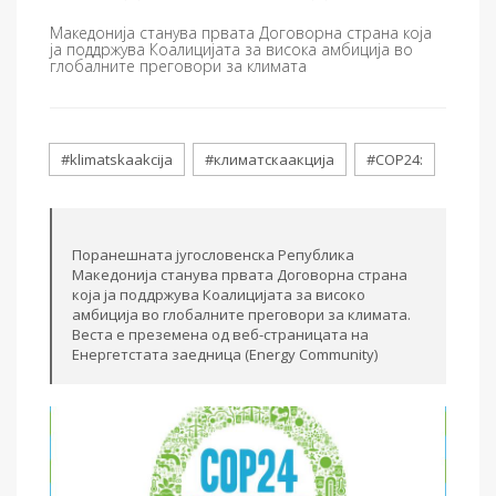
Македонија станува првата Договорна страна која
ја поддржува Коалицијата за високa амбиција во
глобалните преговори за климата
#klimatskaakcija
#климатскаакција
#COP24:
Поранешната југословенска Република
Македонија станува првата Договорна страна
која ја поддржува Коалицијата за високо
амбиција во глобалните преговори за климата.
Веста е преземена од веб-страницата на
Енергетстата заедница (Energy Community)