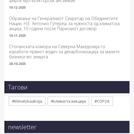
широк мултисекторски ангажман
10-12-2025
Обраќање на Генералниот Секретар на Обединетите
Нации, Н.Е. Антонио Гутереш за нужноста од климатска
акција, 10 години после Парискиот договор
10-11-2025
Стопанската комора на Северна Македонија го
изработи првиот водич за декарбонизација за малите
бизниси во земјата
28-10-2025
Тагови
#klimatskaakcija
#климатскаакција
#COP24:
newsletter