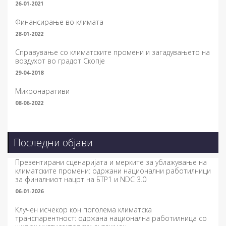
26-01-2021
Финансирање во климата
28-01-2022
Справување со климатските промени и загадувањето на
воздухот во градот Скопје
29-04-2018
Микронаративи
08-06-2022
Последни објави
Презентирани сценаријата и мерките за ублажување на
климатските промени: одржани национални работилници
за финалниот нацрт на БТР1 и NDC 3.0
06-01-2026
Клучен исчекор кон поголема климатска
транспарентност: одржана национална работилница со