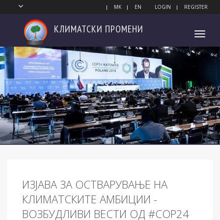
MK
EN
LOGIN
REGISTER
КЛИМАТСКИ
ПРОМЕНИ
Toggl
navig
ИЗЈАВА ЗА ОСТВАРУВАЊЕ НА
КЛИМАТСКИТЕ АМБИЦИИ -
ВОЗБУДЛИВИ ВЕСТИ ОД #COP24