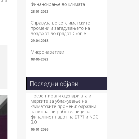
и и
Финансирање во климата
28-01-2022
Справување со климатските
промени и загадувањето на
воздухот во градот Скопје
29-04-2018
Микронаративи
08-06-2022
Последни објави
Презентирани сценаријата и
мерките за ублажување на
климатските промени: одржани
национални работилници за
финалниот нацрт на БТР1 и NDC
3.0
06-01-2026