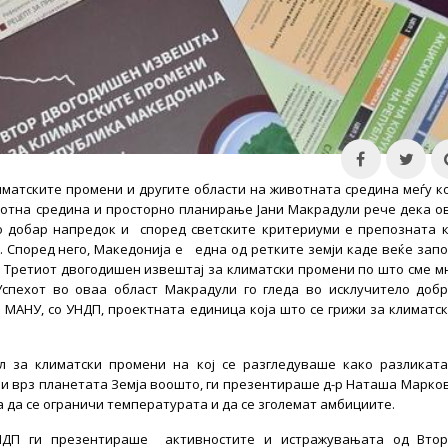
лиматските промени и другите области на животната средина меѓу к
отна средина и просторно планирање Јани Макрадули рече дека о
о добар напредок и
според светските критериуми е препозната 
. Според него, Македонија е една од ретките земји каде веќе зап
 Третиот двогодишен извештај за климатски промени по што сме м
спехот во оваа област Макрадули го гледа во исклучитело доб
о МАНУ, со УНДП, проектната единица која што се грижи за климатс
л за климатски промени на кој се разгледуваше како разликат
 и врз планетата Земја воошто, ги презентираше д-р Наташа Марко
а да се ограничи температурата и да се зголемат амбициите.
НДП ги презентираше активностите и истражувањата од Втор