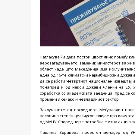
Нагласувајќи дека постои цврст линк помеѓу к
аерозагадувањето, заменик министерот за жив
област каде што Македонија има исклучителн
една од 16-те климатски најамбициозни држави
да се работи Четвртиот национален извештај и
понапред и од некои држави членки на ЕУ. У
соработка со академската заедница, пред се с
промени и секако и невладиниот сектор.
Заклучоците од последниот Меѓувладин пане
половина степен целзиусов влијае врз климата
од МАНУ. Според нејзе потребна е итна акција з
Павлина Здравева, проектен менаџер од У