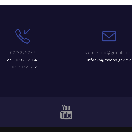
02/3225237
skj.mzspp@gmail.co
Тел. +389 2 3251 455
infoeko@moepp.gov.mk
+389 2 3225 237