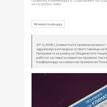
Правилна комуникација и споделување на пода
на потребно ниво
#КлиматскаАкција
(07.12.2018г.) „Климатските промени-реалност
здруженија разговараа со претставници на 
Програмата за развој на Обединетите Нации 
работат на темата климатски промени. Наст
Конференција за климатски промени во Полска