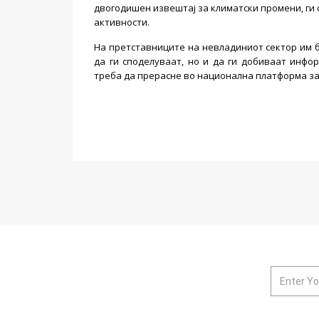
двогодишен извештај за климатски промени, ги 
активности.
На претставниците на невладиниот сектор им б
да ги споделуваат, но и да ги добиваат инф
треба да прерасне во национална платформа з