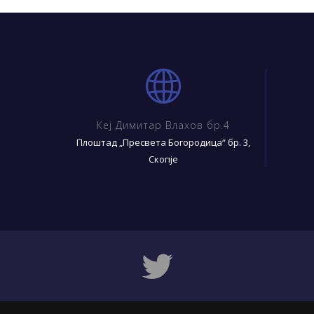
Кеј Димитар Влахов бр.4
Плоштад „Пресвета Богородица“ бр. 3,
Скопје