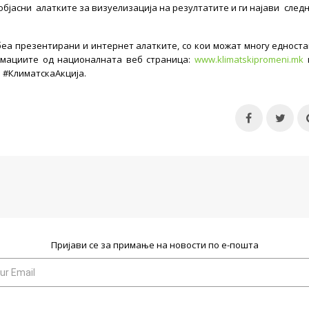
објасни алатките за визуелизација на резултатите и ги најави след
еа презентирани и интернет алатките, со кои можат многу едност
ормациите од националната веб страница:
www.klimatskipromeni.mk
а
#
КлиматскаАкција.
Пријави се за примање на новости по е-пошта