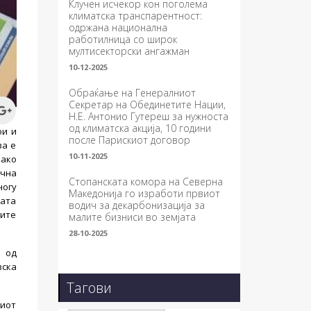
Клучен исчекор кон поголема
климатска транспарентност:
одржана национална
работилница со широк
мултисекторски ангажман
10-12-2025
Обраќање на Генералниот
Секретар на Обединетите Нации,
Н.Е. Антонио Гутереш за нужноста
од климатска акција, 10 години
ои и
после Парискиот договор
ва е
10-11-2025
како
очна
Стопанската комора на Северна
ногу
Македонија го изработи првиот
рата
водич за декарбонизација за
ките
малите бизниси во земјата
28-10-2025
а од
вска
Тагови
иот