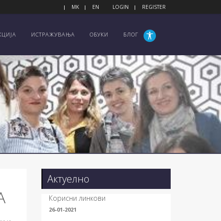
MK
EN
LOGIN
REGISTER
КЦИЈА
ИСТРАЖУВАЊА
ОБУКИ
БЛОГ
Актуелно
А
Корисни линкови
26-01-2021