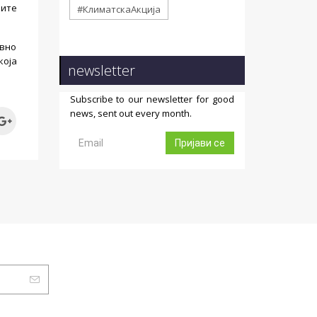
ните
#КлиматскаАкција
авно
која
newsletter
Subscribe to our newsletter for good
news, sent out every month.
Пријави се