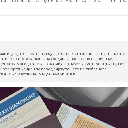
тоци засновани врз научни истражувања со сите засегнати стран
 или илузија“ е темата на која денес претставниците на граѓанските
Министерството за животна средина и просторно планирање,
(УНДП) и Македонската академија на науки и уметности (МАНУ) кои
анот е организиран по повод одржувањето на глобалната
 (СОР24, Катовице, 2-14 декември 2018г.).