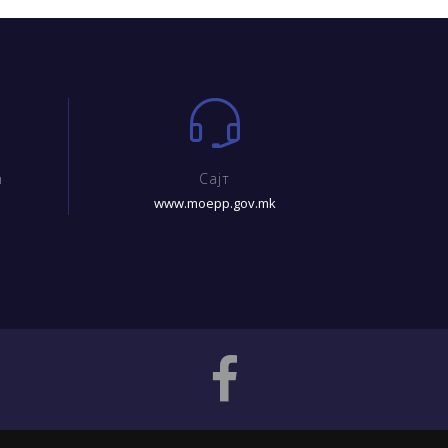
m
Сајт
www.moepp.gov.mk