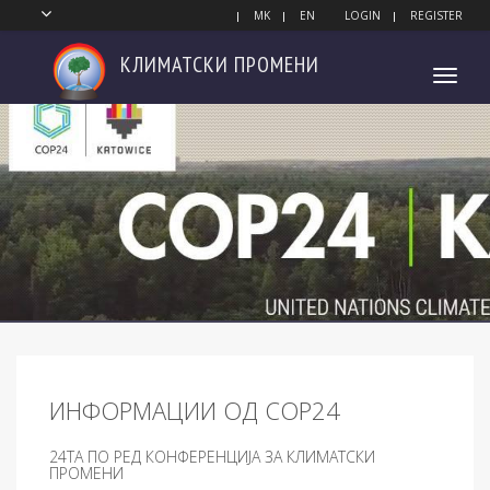
MK
EN
LOGIN
REGISTER
КЛИМАТСКИ
ПРОМЕНИ
Toggl
navig
ИНФОРМАЦИИ ОД COP24
24ТА ПО РЕД КОНФЕРЕНЦИЈА ЗА КЛИМАТСКИ
ПРОМЕНИ