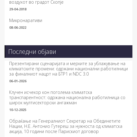
воздухот во градот Скопје
29-04-2018
Микронаративи
08-06-2022
Последни објави
Презентирани сценаријата и мерките за ублажување на
климатските промени: одржани национални работилници
за финалниот нацрт на БТР1 и NDC 3.0
06-01-2026
Клучен исчекор кон поголема климатска
транспарентност: одржана национална работилница со
широк мултисекторски ангажман
10-12-2025
Обраќање на Генералниот Секретар на Обединетите
Нации, Н.Е. Антонио Гутереш за нужноста од климатска
акција, 10 години после Парискиот договор