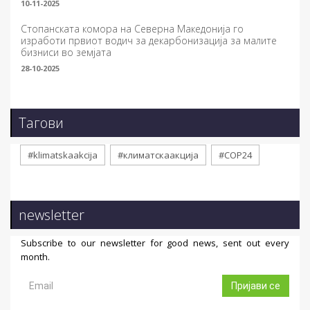
10-11-2025
Стопанската комора на Северна Македонија го
изработи првиот водич за декарбонизација за малите
бизниси во земјата
28-10-2025
Тагови
#klimatskaakcija
#климатскаакција
#COP24
newsletter
Subscribe to our newsletter for good news, sent out every
month.
Пријави се