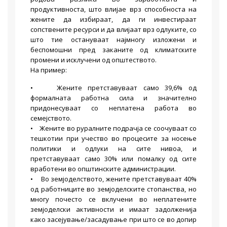
продуктивноста, што влијае врз способноста на
жените да избираат, да ги инвестираат
сопствените ресурси и да влијаат врз одлуките, со
што тие остануваат најмногу изложени и
беспомошни пред заканите од климатските
промени и исклучени од општеството.
На пример:
• Жените претставуваат само 39,6% од
формалната работна сила и значително
придонесуваат со неплатена работа во
семејството.
• Жените во руралните подрачја се соочуваат со
тешкотии при учество во процесите за носење
политики и одлуки на сите нивоа, и
претставуваат само 30% или помалку од сите
вработени во општинските администрации.
• Во земјоделството, жените претставуваат 40%
од работниците во земјоделските стопанства, но
многу почесто се вклучени во неплатените
земјоделски активности и имаат задолженија
како засејување/засадување при што се во допир