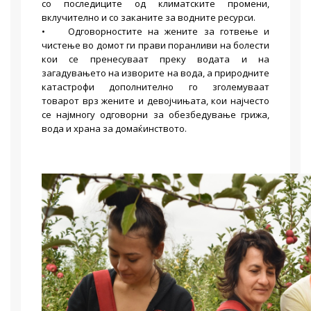
со последиците од климатските промени,
вклучително и со заканите за водните ресурси.
• Одговорностите на жените за готвење и
чистење во домот ги прави поранливи на болести
кои се пренесуваат преку водата и на
загадувањето на изворите на вода, а природните
катастрофи дополнително го зголемуваат
товарот врз жените и девојчињата, кои најчесто
се најмногу одговорни за обезбедување грижа,
вода и храна за домаќинството.