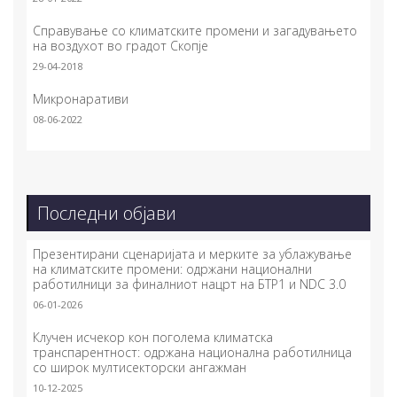
Справување со климатските промени и загадувањето
на воздухот во градот Скопје
29-04-2018
Микронаративи
08-06-2022
Последни објави
Презентирани сценаријата и мерките за ублажување
на климатските промени: одржани национални
работилници за финалниот нацрт на БТР1 и NDC 3.0
06-01-2026
Клучен исчекор кон поголема климатска
транспарентност: одржана национална работилница
со широк мултисекторски ангажман
10-12-2025