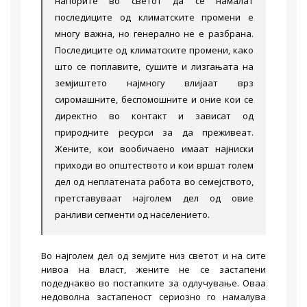
напорите во светот да се намалат
последиците од климатските промени е
многу важна, но генерално не е разбрана.
Последиците од климатските промени, како
што се поплавите, сушите и лизгањата на
земјиштето најмногу влијаат врз
сиромашните, беспомошните и оние кои се
директно во контакт и зависат од
природните ресурси за да преживеат.
Жените, кои вообичаено имаат најниски
приходи во општеството и кои вршат голем
дел од неплатената работа во семејството,
претставуваат најголем дел од овие
ранливи сегменти од населението.
Во најголем дел од земјите низ светот и на сите
нивоа на власт, жените не се застапени
подеднакво во постапките за одлучување. Оваа
недоволна застапеност сериозно го намалува