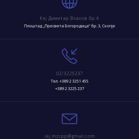
Кеј Димитар Влахов бр.4
Плоштад „Пресвета Богородица“ бр. 3, Скопје
02/3225237
Тел. +389 2 3251 455
+389 2 3225 237
skj.mzspp@gmail.com