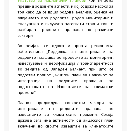
Упатство за национални планови
кои ги зема
предвид родовите аспекти, и кој содржи насоки за
тоа како да се врши родова анализа, оценка на
влијанието врз родовите, родов мониторинг и
евалуација и вклучува засегнати страни кои ги
разбираат родовите прашања во различни
сектори.
Во земјата се одржа и првата регионална
работилница „Поддршка за интегрирање на
родовите прашања во процесите за мониторинг,
известување и верификација / транспарентност
во земјите од Западен Балкан“, при што се
подготви првиот „Акциски план за Балканот за
интеграција на родовите прашања во
подготовката на Извештаите за климатски
промени“.
Планот предвидува конкретни чекори за
интегрирање на родовите прашања во
извештаите за климатските промени. Секоја
држава сега има активности од акцискиот план
вклучени во своите извештаи за климатските