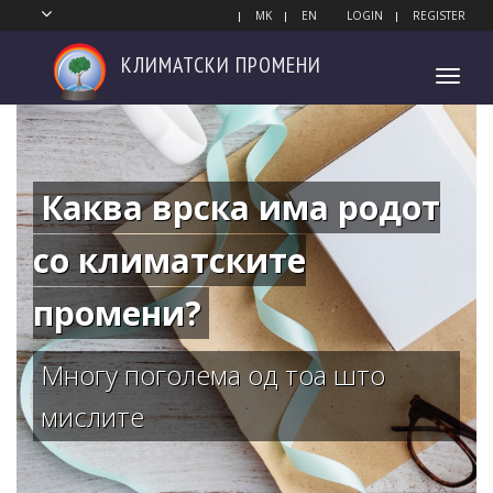
MK
EN
LOGIN
REGISTER
КЛИМАТСКИ
ПРОМЕНИ
Toggl
navig
Каква врска има родот
со климатските
промени?
Многу поголема од тоа што
мислите