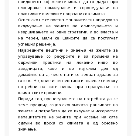
придонесот кој жените можат да го дадат при
планирање, намалување и спроведување на
политиките и мерките поврзани со климата.
Освен ако не се постигне значителен напредок за
вклучување на жените во осмислувањето и
извршувањето на овие стратегии, и во власта и
на терен, мали се шансите да се постигнат
успешни решенија.
Највредните вештини и знаења на жените за
управување со ресурсите и за примена на
одржливи практики на локално ниво во
заедницата, како и во најголем дел од
домаќинствата, често пати се земаат здраво за
готово. Но, овие исти вештини и знаење се многу
потребни на сите нивоа при справување со
климатските промени.
Поради тоа, пренесувањето на потребата да се
земе предвид социо-економската ранливост на
жените и потребата да се вклучат и искористат
капацитетите на жените при носење на сите
одлуки во врска со климата е од основно
значење.