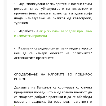
• Идентификувани се приоритетни влезни точки
релевантни за ублажувањето на климатските
промени (енергетика и транспорт) и адаптација
(вода, намалување на ризикот од катастрофи,
туризам).
• Изработен е
акциски план за родови прашања
и климатски промени.
• Развиени се родово сензитивни индикатори со
цел да се измери ефектот на политиките/
активностите врз жените.
СПОДЕЛУВАЊЕ НА НАПОРИТЕ ВО ПОШИРОК
РЕГИОН
Државите на Балканот се соочуваат со слични
предизвици поради што е од голема важност да
се споделат добрите практики и да се обезбеди
взаемна поддршка. За оваа цел, подготвен е