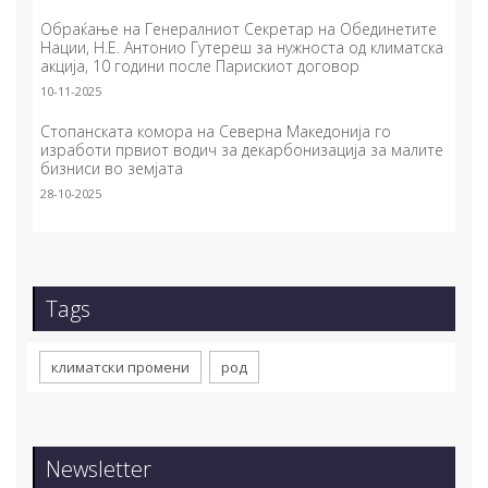
Обраќање на Генералниот Секретар на Обединетите
Нации, Н.Е. Антонио Гутереш за нужноста од климатска
акција, 10 години после Парискиот договор
10-11-2025
Стопанската комора на Северна Македонија го
изработи првиот водич за декарбонизација за малите
бизниси во земјата
28-10-2025
Tags
климатски промени
род
Newsletter