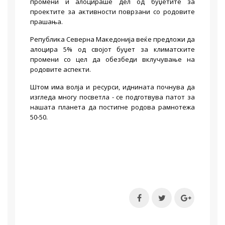
промени и алоцираше дел од буџетите за
проектите за активности поврзани со родовите
прашања.
Република Северна Македонија веќе предложи да
алоцира 5% од својот буџет за климатските
промени со цел да обезбеди вклучување на
родовите аспекти.
Штом има волја и ресурси, иднината почнува да
изгледа многу посветла - се подготвува патот за
нашата планета да постигне родова рамнотежа
50-50.