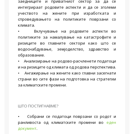
заедниците и приватниот сектор за да се
интегрираат родовите аспекти и да се зголеми
учеството на жените при изработката и
спроведувањето на политиките поврзани со
климата.
• Вклучување на родовите аспекти во
политиките за намалување на катастрофите и
ризиците во главните сектори како што се
водоснабдување, земјоделство, здравство и
образование.
• Анализирање на родово-расчленети податоци
и на ризиците од климата од родова перспектива.
• Ангажирање на жените како главни засегнати
страни во сите фази на подготовка на стратегии
за климатските промени.
ШТО ПОСТИГНАВМЕ?
• Собрани се податоци поврзани со родот и
ранливоста од климатските промени во
еден
документ
.