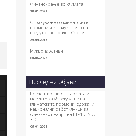
Финансирање во климата
28-01-2022
Справување со климатските
промени и загадувањето на
воздухот во градот Скопје
29-04-2018
Микронаративи
08-06-2022
Последни објави
Презентирани сценаријата и
мерките за ублажување на
климатските промени: одржани
национални работилници за
финалниот нацрт на БТР1 и NDC
3.0
06-01-2026