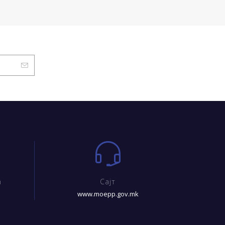
m
Сајт
www.moepp.gov.mk