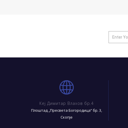
Кеј Димитар Влахов бр.4
Плоштад „Пресвета Богородица“ бр. 3,
Скопје