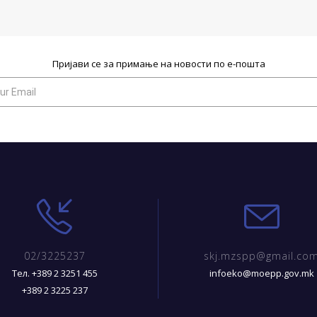
Пријави се за примање на новости по е-пошта
02/3225237
skj.mzspp@gmail.co
Тел. +389 2 3251 455
infoeko@moepp.gov.mk
+389 2 3225 237