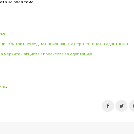
ата на оваа тема:
ње)
ни - Краток преглед на националната перспектива на адаптација
 мерките / акциите / проектите за адаптација
инк
.