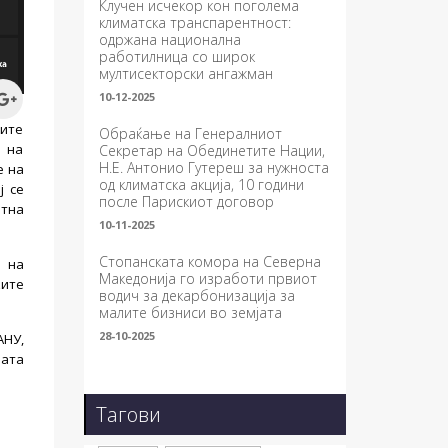
Клучен исчекор кон поголема
климатска транспарентност:
одржана национална
работилница со широк
мултисекторски ангажман
10-12-2025
ките
Обраќање на Генералниот
е на
Секретар на Обединетите Нации,
Н.Е. Антонио Гутереш за нужноста
е на
од климатска акција, 10 години
ј се
после Парискиот договор
отна
10-11-2025
Стопанската комора на Северна
а на
Македонија го изработи првиот
ките
водич за декарбонизација за
малите бизниси во земјата
28-10-2025
АНУ,
ната
Тагови