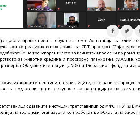
а ја организираше првата обука на тема „Адаптација на климатс
буки кои се реализираат во рамки на CBIT проектот “Зајакнувањ
подобрување на транспарентноста за климатски промени во рамкит
ерството за животна средина и просторно планирање (МЖСПП), ко
 развој на Обединетите нации (UNDP) и Глобалниот фонд за жив
т
комуникациските вештини на учесниците, поврзани со проценк
вост и подготовка на известување за адаптацијата на климатс
ретставници од јавните инстуции, претставници од МЖСПП, УНДП, М
енија на граѓански оганизации кои работат во областа на живот