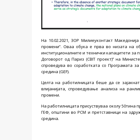
На 10.02.2021, ЗОР Милиеуконтакт Македониј
промени“. Оваа обука е прва во низата на о
институционалните и технички капацитети за 
Договорот од Париз (CBIT проект)” на Минист
спроведува во соработката со Програмата за
средина (GEF).
Целта на работилницата
б
е
ше да се зајакна
влијанијата, спроведување анализа на ранли
промени.
На работилницата присуствуваа околу 50тина п
ГЕФ, општини во РСМ и претставници на здруж
средина.