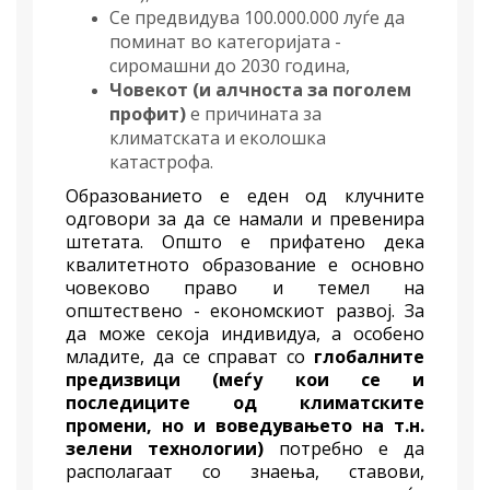
Се предвидува 100.000.000 луѓе да
поминат во категоријата -
сиромашни до 2030 година,
Човекот
(
и алчноста за поголем
профит)
е причината за
климатската и еколошка
катастрофа.
Образованието е еден од клучните
одговори за да се намали и превенира
штетата. Општо е прифатено дека
к
валитетното образование е основно
човеково право и темел на
општествено - економскиот развој. За
да може секоја индивидуа, а особено
младите, да се справат со
глобалните
предизвици (меѓу кои се и
последиците од климатските
промени, но и воведувањето на т.н.
зелени технологии)
потребно е да
располагаат со знаења, ставови,