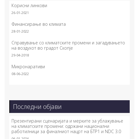
Корисни линкови
26-01-2021
Финансирање во климата
28-01-2022
Справување со климатските промени и загадувањето
на воздухот во градот Скопје
29-04-2018
Микронаративи
08-06-2022
Последни објави
Презентирани сценаријата и мерките за ублажување
на климатските промени: одржани национални
работилници за финалниот нацрт на БТР1 и NDC 3.0
06-01-2026