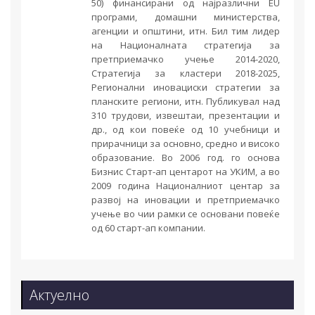
50) финансирани од најразлични EU
програми, домашни министерства,
агенции и општини, итн. Бил тим лидер
на Националната стратегија за
претприемачко учење 2014-2020,
Стратегија за кластери 2018-2025,
Регионални иновациски стратегии за
планските региони, итн. Публикувал над
310 трудови, извештаи, презентации и
др., од кои повеќе од 10 учебници и
прирачници за основно, средно и високо
образование. Во 2006 год. го основа
Бизнис Старт-ап центарот на УКИМ, а во
2009 година Националниот центар за
развој на иновации и претприемачко
учење во чии рамки се основани повеќе
од 60 старт-ап компании.
Актуелно