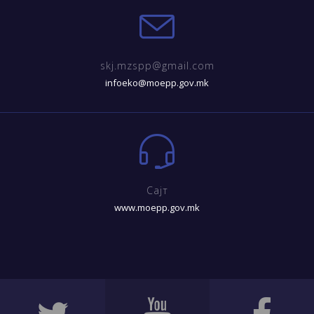
skj.mzspp@gmail.com
infoeko@moepp.gov.mk
Сајт
www.moepp.gov.mk