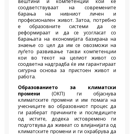
вештини и компетенции кои ќе
соодветствуваат на современите
барања на нивниот личен и
професионален живот. Затоа, потребно
е образовните системи да се
реформираат и да се усогласат со
барањата на економијата базирана на
знаење со цел да им се овозможи на
луѓето развивање такви компетенции
кои во текот на целиот живот со
соодветна надградба ќе им гарантираат
сигурна основа за пристоен живот и
работа.
Образованието за климатски
промени
(ОКП) ги објаснува
климатските промени и им помага на
учесниците во образовниот процес да
ги разберат причините и последиците
од истите, додека истовремено ги
подготвува да живеат со влијанијата од
климатските промени и ги охрабрува да