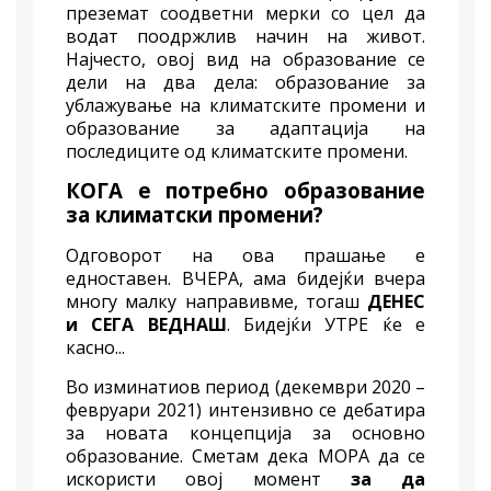
преземат соодветни мерки со цел да
водат поодржлив начин на живот.
Најчесто, овој вид на образование се
дели на два дела: образование за
ублажување на климатските промени и
образование за адаптација на
последиците од климатските промени.
КОГА е потребно образование
за климатски промени?
Одговорот на ова прашање е
едноставен. ВЧЕРА, ама бидејќи вчера
многу малку направивме, тогаш
ДЕНЕС
и СЕГА ВЕДНАШ
. Бидејќи УТРЕ ќе е
касно...
Во изминатиов период (декември 2020 –
февруари 2021) интензивно се дебатира
за новата концепција за основно
образование. Сметам дека МОРА да се
искористи овој момент
за да