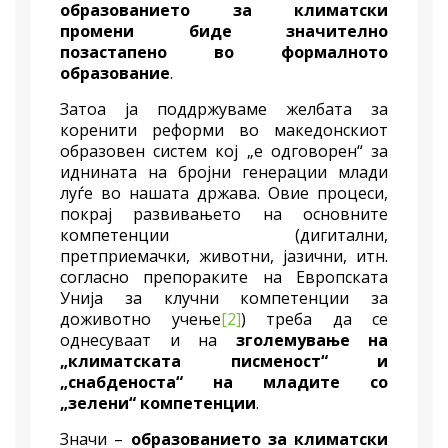
образованието за климатски
промени биде значително
позастапено во формалното
образование
.
Затоа ја поддржуваме желбата за
коренити реформи во македонскиот
образовен систем кој „е одговорен“ за
иднината на бројни генерации млади
луѓе во нашата држава. Овие процеси,
покрај развивањето на основните
компетенции (дигитални,
претприемачки, животни, јазични, итн.
согласно препораките на Европската
Унија за клучни компетенции за
доживотно учење
[2]
) треба да се
однесуваат и на
зголемување на
„климатската писменост“ и
„снабденоста“ на младите со
„зелени“ компетенции
.
Значи –
образованието за климатски