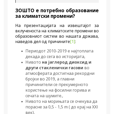
ЗОШТО е потребно образование
за климатски промени?
На презентацијата на извештајот за
вклученоста на климатските промени во
образовниот
систем во нашата држава,
наведов дел од причините
[1]
:
Периодот 2010-2019 е најтоплата
декада до сега во историјата,
Нивото
на јаглерод диоксид и
други стакленички гасови
во
атмосферата достигнаа рекордни
бројки во 2019, а главни
причинители се прекумерното
користење на фосилни горива и
сечата на шумите.,
Нивото на морињата се очекува да
порасне за 0,5
-
1,5
m
( до крај на
XXI
век
)
,