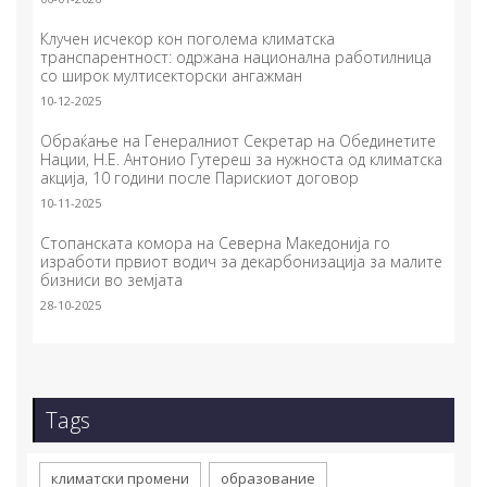
Клучен исчекор кон поголема климатска
транспарентност: одржана национална работилница
со широк мултисекторски ангажман
10-12-2025
Обраќање на Генералниот Секретар на Обединетите
Нации, Н.Е. Антонио Гутереш за нужноста од климатска
акција, 10 години после Парискиот договор
10-11-2025
Стопанската комора на Северна Македонија го
изработи првиот водич за декарбонизација за малите
бизниси во земјата
28-10-2025
Tags
климатски промени
образование