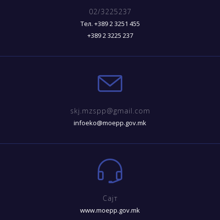
02/3225237
Тел. +389 2 3251 455
+389 2 3225 237
skj.mzspp@gmail.com
infoeko@moepp.gov.mk
Сајт
www.moepp.gov.mk