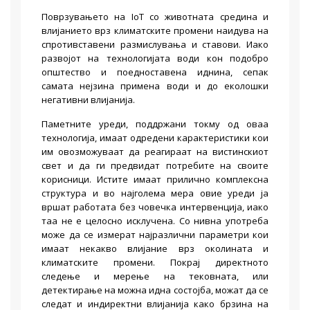
Поврзувањето на IoT со животната средина и
влијанието врз климатските промени наидува на
спротивставени размислувања и ставови. Иако
развојот на технологијата води кон подобро
општество и поедноставена иднина, сепак
самата нејзина примена води и до еколошки
негативни влијанија.
Паметните уреди, поддржани токму од оваа
технологија, имаат одредени карактеристики кои
им овозможуваат да реагираат на вистинскиот
свет и да ги предвидат потребите на своите
корисници. Истите имаат прилично комплексна
структура и во најголема мера овие уреди ја
вршат работата без човечка интервенција, иако
таа не е целосно исклучена. Со нивна употреба
можe да се измерат најразлични параметри кои
имаат некакво влијание врз околината и
климатските промени. Покрај директното
следење и мерење на тековната, или
детектирање на можна идна состојба, можат да се
следат и индиректни влијанија како брзина на