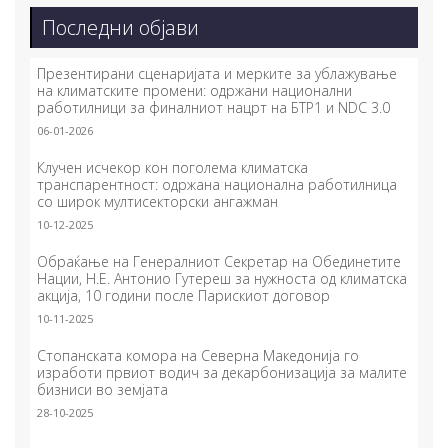
Последни објави
Презентирани сценаријата и мерките за ублажување
на климатските промени: одржани национални
работилници за финалниот нацрт на БТР1 и NDC 3.0
06-01-2026
Клучен исчекор кон поголема климатска
транспарентност: одржана национална работилница
со широк мултисекторски ангажман
10-12-2025
Обраќање на Генералниот Секретар на Обединетите
Нации, Н.Е. Антонио Гутереш за нужноста од климатска
акција, 10 години после Парискиот договор
10-11-2025
Стопанската комора на Северна Македонија го
изработи првиот водич за декарбонизација за малите
бизниси во земјата
28-10-2025