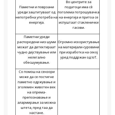
Во центрите за
Паметни и поврзани
податоци има сè
уреди заштитуваат од
поголема потрошувачка
непотребна употреба на
на енергија и притоа се
енергија.
испуштаат стакленички
гасови.
Паметни уреди
распоредени низ шуми
Огромно искористување
можат да детектираат
на материјали-суровини
чудно дејствување или
при изработка на секој
нелегално
уред поддржан од
IoT.
обесшумување.
Со помош на сензори
може да се постигне
паметно одржување и
зголемен животен век
на опрема-
препознавање и
алармирање за можна
штета, пред таа да
настане.