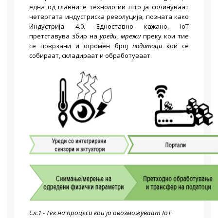
една од главните технологии што ја сочинуваат
четвртата индустриска револуција, позната како
Индустрија 4.0. Едноставно кажано, IoT
претставува збир на
уреди
,
мрежи
преку кои тие
се поврзани и огромен број
податоци
кои се
собираат, складираат и обработуваат.
Сл.1 - Т
ек на процеси кои ја овозможуваат
IoT