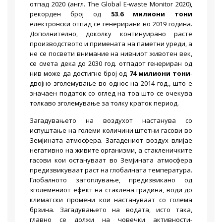
отпад 2020 (англ. The Global E-waste Monitor 2020),
рекорден број од
53.6 милиони тони
електронски отпад се генерирани во 2019 година.
Дополнително, доколку континуирано расте
производството и примената на паметни уреди, а
не се посвети внимание на нивниот животен век,
се смета дека до 2030 год. отпадот генериран од
нив може да достигне број од
74 милиони тони
-
двојно зголемување во однос на 2014 год., што е
значаен податок со оглед на тоа што се очекува
толкаво зголемување за толку краток период.
Загадувањето на воздухот настанува со
испуштање на големи количини штетни гасови во
Земјината атмосфера. Загадениот воздух влијае
негативно на живите организми, а стакленичките
гасови кои остануваат во Земјината атмосфера
предизвикуваат раст на глобалната температура.
Глобалното затоплување, предизвикано од
зголемениот ефект на стаклена градина, води до
климатски промени кои настануваат со голема
брзина. Загадувањето на водата, исто така,
главно се должи на човечки активности-