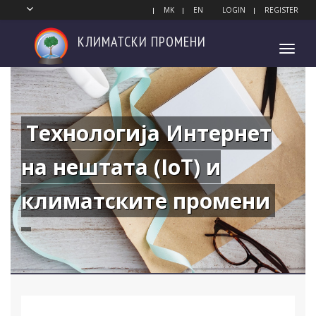
MK
EN
LOGIN
REGISTER
КЛИМАТСКИ
ПРОМЕНИ
Toggl
navig
Технологија Интернет
на нештата (IoT) и
климатските промени