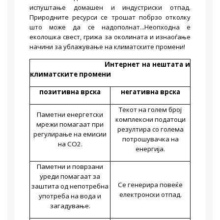
испуштање домашен и индустриски отпад.
Природните ресурси се трошат побрзо отколку
што може да се надополнат...Неопходна е
еколошка свест, грижа за околината и изнаоѓање
начини за ублажување на климатските промени!
Интернет на нештата и
климатските промени
позитивна врска
негативна врска
Текот на голем број
Паметни енергетски
комплексни податоци
мрежи помагаат при
резултира со голема
регулирање на емисии
потрошувачка на
на
CO2.
енергија.
Паметни и поврзани
уреди помагаат за
Се генерира повеќе
заштита од непотребна
електронски отпад.
употреба на вода и
загадување.