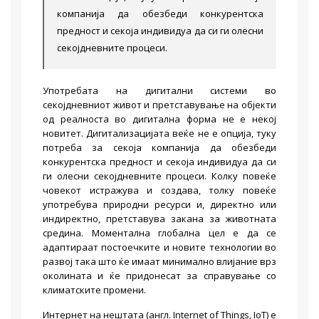
компанија да обезбеди конкурентска
предност и секоја индивидуа да си ги олесни
секојдневните процеси.
Употребата на дигитални системи во
секојдневниот живот и претставување на објекти
од реалноста во дигитална форма не е некој
новитет. Дигитализацијата веќе не е опција, туку
потреба за секоја компанија да обезбеди
конкурентска предност и секоја индивидуа да си
ги олесни секојдневните процеси. Колку повеќе
човекот истражува и создава, толку повеќе
употребува природни ресурси и, директно или
индиректно, претставува закана за животната
средина. Моментална глобална цел е да се
адаптираат постоечките и новите технологии во
развој така што ќе имаат минимално влијание врз
околината и ќе придонесат за справување со
климатските промени.
Интернет на нештата (англ. Internet of Things, IoT) е