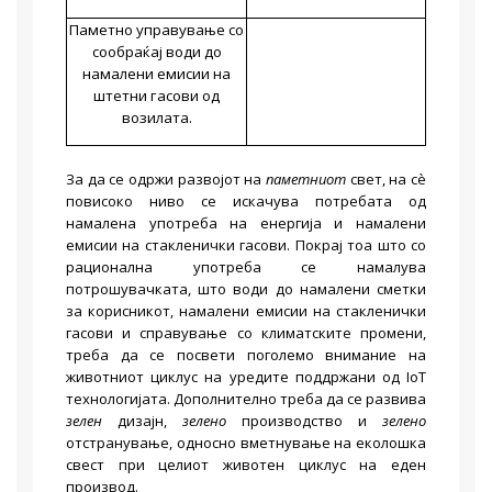
Паметно управување со
сообраќај води до
намалени емисии на
штетни гасови од
возилата.
За да се одржи развојот на
паметниот
свет, на сè
повисоко ниво се искачува потребата од
намалена употреба на енергија и намалени
емисии на стакленички гасови. Покрај тоа што со
рационална употреба се намалува
потрошувачката, што води до намалени сметки
за корисникот, намалени емисии на стакленички
гасови и справување со климатските промени,
треба да се посвети поголемо внимание на
животниот циклус на уредите поддржани од IoT
технологијата. Дополнително треба да се развива
зелен
дизајн,
зелено
производство и
зелено
отстранување, односно вметнување на еколошка
свест при целиот животен циклус на еден
производ.