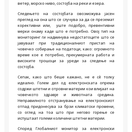
ветер, морско ниво, состојба на реки и езера.
Следењето на состојбата овозможува јасен
преглед на она што се случува за да се преземат
корективни или, уште подобро, превентивни
мерки онаму каде што е потребно. Овој тип на
мониторинг ги надминува недостатоците што се
јавуваат при традиционалниот пристап на
човечко собирање на податоци, како: огромното
време кое е потребно, прекумерната работа и
високите трошоци за уреди за следење на
состојба.
Сепак, како што беше кажано, не е сè толку
идеално. Голем дел од електронската опрема
содржи штетни и отровни материи кои влијаат на
човечкото здравје и животната средина.
Неправилното отстранување на електронскиот
отпад придонесува за брзи климатски промени,
со оглед на тоа што при негово горење се
испуштаат големи количини штетни материи.
Според Глобалниот монитор за електронски