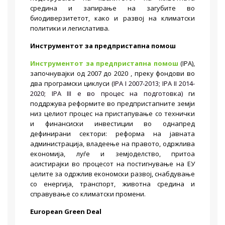
средина и запирање на загубите во
биодиверзитетот, како и развој на климатски
политики и легислатива.
Инструментот за предпристапна помош
Инструментот за предпристапна помош
(IPA),
започнувајки од 2007 до 2020 , преку фондови во
два програмски циклуси (
IPA I 2007-2013; IPA II 2014-
2020; IPA III
е во процес на подготовка
)
ги
поддржува реформите во предпристапните земји
низ целиот процес на пристапување со технички
и финансиски инвестиции во однапред
дефинирани сектори: реформа на јавната
администрација, владеење на правото, одржлива
економија, луѓе и земјоделство, притоа
асистирајки во процесот на постигнување на ЕУ
целите за одржлив економски развој, снабдување
со енергија, транспорт, животна средина и
справување со климатски промени.
European Green Deal