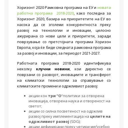
Хоризонт 2020 Рамковна програма на ЕУ и
новата
работна програма
2018-2020
, како последна за
Хоризонт 2020, базира на приоритетите на ЕУ во
насока да се зголеми конкурентноста преку
развој на технологии и иновации, целосно
ажурирана со нови цели и приоритети, заради
поврзување со претстојната програма Хоризон
Европа, која ќе биде следната рамковна програма
за развој и иновации, за периодот 2021-2027.
Работната програма 2018-2020 идентификува
неколку
клучни новини
, кои директно се
поврзани со развојот, иновациите и трансферот
на климатски технологии за справување со
климатските промени и одржливиот развој:
акции кон
три
“
О
“политики за отворена
иновација, отворена наука и отвореност на
светот;
акции со силна посветеност на одржлив
развој преку имплементација на
целите на
одржливиот развој
(SDG);
акции дефинирани преку четири меѓусебно