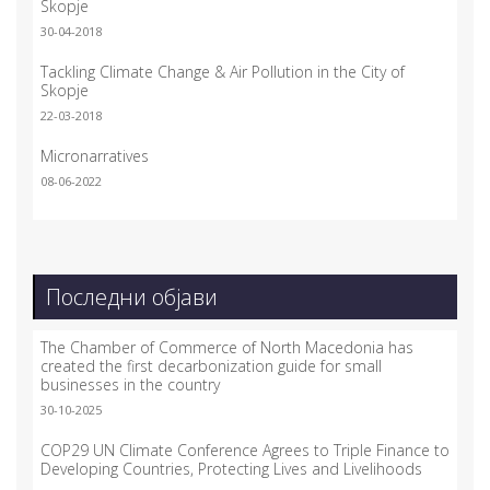
Skopje
30-04-2018
Tackling Climate Change & Air Pollution in the City of
Skopje
22-03-2018
Micronarratives
08-06-2022
Последни објави
The Chamber of Commerce of North Macedonia has
created the first decarbonization guide for small
businesses in the country
30-10-2025
COP29 UN Climate Conference Agrees to Triple Finance to
Developing Countries, Protecting Lives and Livelihoods