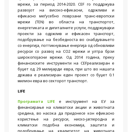
мрежи, за период 2014-2020. CEF го поддржува
развојот на високо-ефикасни, одржливи и
ефикасно меѓусебно поврзани транс-европски
мрежи (TEN) во областа на транспортот,
енергетиката и дигиталните услуги, поддржувајки
проекти за одржлив и ефикасен транспорт,
подобрување на безбедноста во снабдувањето
со енергија, поттикнување енергија од обновливи
ресурси со развој на CO2 мрежи и ултра брзи
широкопојасни мрежи. Од 2014 година, преку
финансиските инструменти на CEFреализиран e
буџет од 29 милијарди евра, при што во нашата
држава е реализиран еден проект со буџет 0.1
милион евра во секторот транспорт.
LIFE
Програмата LIFE
е инструмент на ЕУ за
финансирање на климатски акции и животната
средина, во насока да придонесе кон ефикасно
користење на ресурси, ниско-јаглеродна и
климатски подобна економија, заштита и
подобрување на квалитетот на животната