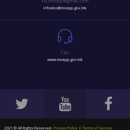
skj.mzspp@gmail.com
infoeko@moepp.gov.mk
Сајт
www.moepp.gov.mk
2021 © All Rights Reserved.
Privacy Policy
|
Terms of Service