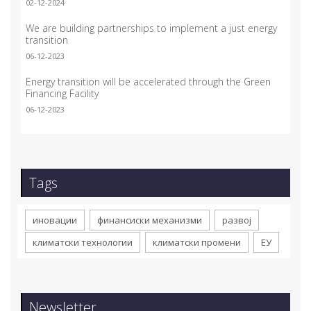
02-12-2024
We are building partnerships to implement a just energy
transition
06-12-2023
Energy transition will be accelerated through the Green
Financing Facility
06-12-2023
Tags
иновации
финансиски механизми
развој
климатски технологии
климатски промени
ЕУ
Newsletter