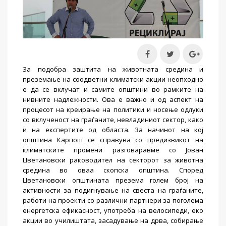
За подобра заштита на животната средина и
преземање на соодветни климатски акции неопходно
е да се вклучат и самите општини во рамките на
нивните надлежности. Ова е важно и од аспект на
процесот на креирање на политики и носење одлуки
со вклученост на граѓаните, невладиниот сектор, како
и на експертите од областа. За начинот на кој
општина Карпош се справува со предизвикот на
климатските промени разговаравме со Јован
Цветановски раководител на секторот за животна
средина во оваа скопска општина. Според
Цветановски општината презема голем број на
активности за подигнување на свеста на граѓаните,
работи на проекти со различни партнери за поголема
енергетска ефикасност, употреба на велосипеди, еко
акции во училиштата, засадување на дрва, собирање