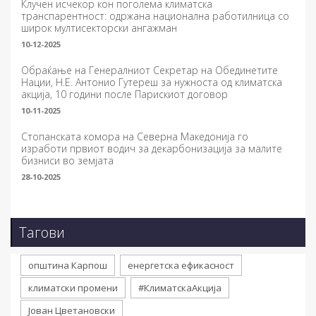
Клучен исчекор кон поголема климатска
транспарентност: одржана национална работилница со
широк мултисекторски ангажман
10-12-2025
Обраќање на Генералниот Секретар на Обединетите
Нации, Н.Е. Антонио Гутереш за нужноста од климатска
акција, 10 години после Парискиот договор
10-11-2025
Стопанската комора на Северна Македонија го
изработи првиот водич за декарбонизација за малите
бизниси во земјата
28-10-2025
Тагови
општина Карпош
енергетска ефикасност
климатски промени
#КлиматскаАкција
Јован Цветановски