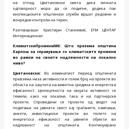
на отпад. Цветановски смета дека личната
одговорност мора да се подигне, додека пак
инспекциските општински служби вршат редовни и
вонредни контроли на терен.
Разговараше: Христијан Станоевиќ, ЕПИ ЦЕНТАР
Интернационал
КлиматскиПромениМК
: Што презема општина
Карпош за справување со климатските промени
во рамки на своите надлежности на локално
ниво?
Цветановски
:
Во изминатиот период општината
превзема низа активности и голем број на проекти во
областа на заштита на животна средина и енергетска
ефикасност. Целокупноста на својата активност се
темели, како на локални, така и на партнерски
проекти. Спроведени се проекти од видот на
подигање на јавната свест кај граѓаните, кампањи,
анкети, инвестициски проекти во полето на
енергетска ефикасност на јавните објекти во
надлежност на општината. Континуирано