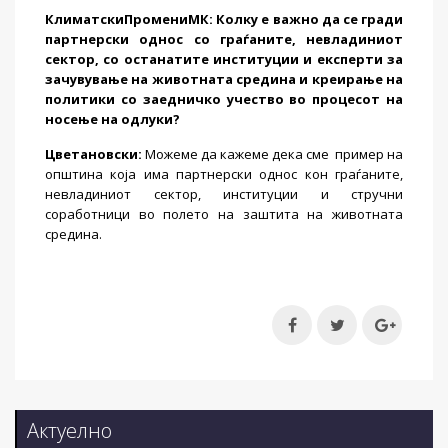
КлиматскиПромениМК
: Колку е важно да се гради
партнерски однос со граѓаните, невладиниот
сектор, со останатите институции и експерти за
зачувување на животната средина и креирање на
политики со заедничко учество во процесот на
носење на одлуки?
Цветановски
:
Можеме да кажеме дека сме пример на
општина која има партнерски однос кон граѓаните,
невладиниот сектор, институции и стручни
соработници во полето на заштита на животната
средина.
Актуелно