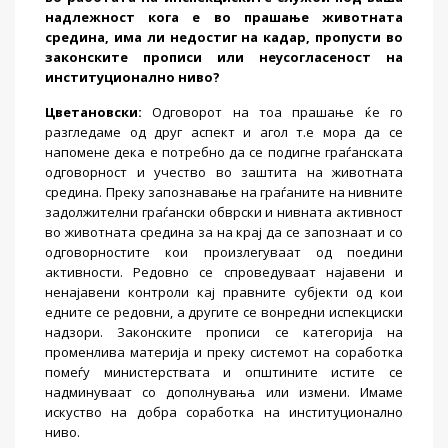
надлежност кога е во прашање животната
средина, има ли недостиг на кадар, пропусти во
законските прописи или неусогласеност на
институционално ниво?
Цветановски
:
Одговорот на тоа прашање ќе го
разгледаме од друг аспект и агол т.е мора да се
напомене дека е потребно да се подигне граѓанската
одговорност и учество во заштита на животната
средина. Преку запознавање на граѓаните на нивните
задолжителни граѓански обврски и нивната активност
во животната средина за на крај да се запознаат и со
одговорностите кои произлегуваат од поедини
активности. Редовно се спроведуваат најавени и
ненајавени контроли кај правните субјекти од кои
едните се редовни, а другите се вонредни испекциски
надзори. Законските прописи се категорија на
променлива материја и преку системот на соработка
помеѓу министерствата и општините истите се
надминуваат со дополнувања или измени. Имаме
искуство на добра соработка на институционално
ниво.