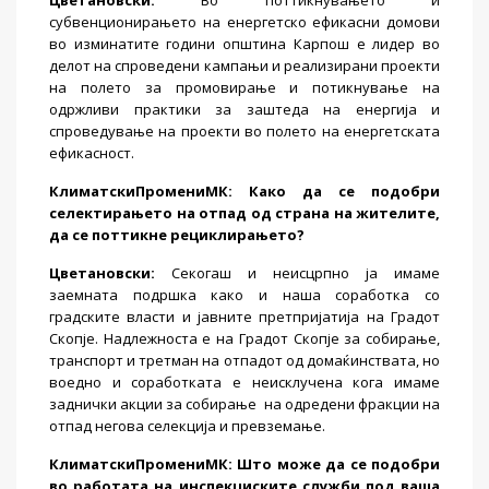
Цветановски
:
Во поттикнувањето и
субвенционирањето на енергетско ефикасни домови
во изминатите години општина Карпош е лидер во
делот на спроведени кампањи и реализирани проекти
на полето за промовирање и потикнување на
одржливи практики за заштеда на енергија и
спроведување на проекти во полето на енергетската
ефикасност.
КлиматскиПромениМК
: Како да се подобри
селектирањето на отпад од страна на жителите,
да се поттикне рециклирањето?
Цветановски
:
Секогаш и неисцрпно ја имаме
заемната подршка како и наша соработка со
градските власти и јавните претпријатија на Градот
Скопје. Надлежноста е на Градот Скопје за собирање,
транспорт и третман на отпадот од домаќинствата, но
воедно и соработката е неисклучена кога имаме
заднички акции за собирање на одредени фракции на
отпад негова селекција и превземање.
КлиматскиПромениМК
:
Што може да се подобри
во работата на инспекциските служби под ваша