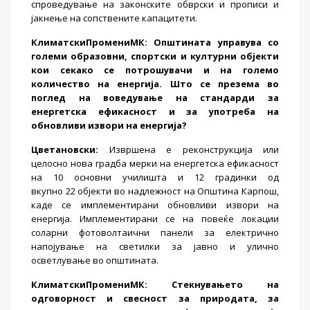
спроведување на законските обврски и прописи и
јакнење на сопствените капацитети.
КлиматскиПромениМК
: Општината управува со
големи образовни, спортски и културни објекти
кои секако се потрошувачи и на големо
количество на енергија. Што се презема во
поглед на воведување на стандарди за
енергетска ефикасност и за употреба на
обновливи извори на енергија?
Цветановски:
Извршена е реконструкција или
целосно нова градба мерки на енергетска ефикасност
на 10 основни училишта и 12 градинки од
вкупно 22 објекти во надлежност на Општина Карпош,
каде се имплементирани обновливи извори на
енергија. Имплементирани се на повеќе локации
соларни фотоволтаични панели за електрично
напојување на светилки за јавно и улично
осветлување во општината.
КлиматскиПромениМК
: Стекнувањето на
одговорност и свесност за природата, за