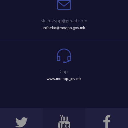
skj.mzspp@gmail.com
infoeko@moepp.gov.mk
Сајт
www.moepp.gov.mk