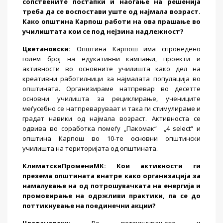
сопствените постапки и наоѓање на решенија
треба да се воспостави уште од најмала возраст.
Како општина Карпош работи на ова прашање во
училиштата кои се под нејзина надлежност?
Цветановски
:
Општина Карпош има спроведено
голем број на едукативни кампањи, проекти и
активности во основните училишта како дел на
креативни работилници за најмалата популација во
општината. Организираме натпревар во десетте
основни училишта за рециклирање, учениците
меѓусебно се натпреваруваат и така ги стимулираме и
градат навики од најмала возраст. Активноста се
одвива во соработка помеѓу „Пакомак“ „4 select“ и
општина Карпош во 10-те основни општински
училишта на територијата од општината.
КлиматскиПромениМК
: Кои активности ги
презема општината внатре како организација за
намалување на од потрошувачката на енергија и
промовирање на одржливи практики, па се до
поттикнување на поединечни акции?