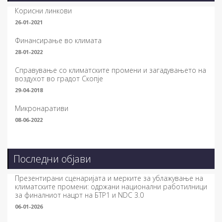
Корисни линкови
26-01-2021
Финансирање во климата
28-01-2022
Справување со климатските промени и загадувањето на
воздухот во градот Скопје
29-04-2018
Микронаративи
08-06-2022
Последни објави
Презентирани сценаријата и мерките за ублажување на
климатските промени: одржани национални работилници
за финалниот нацрт на БТР1 и NDC 3.0
06-01-2026