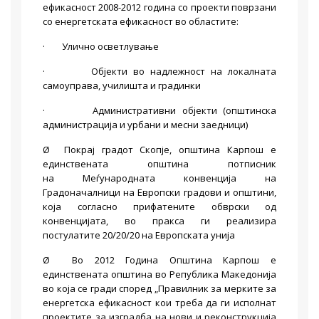
ефикасност 2008-2012 година со проекти поврзани
со енергетската ефикасност во областите:
· Улично осветлување
· Објекти во надлежност на локалната
самоуправа, училишта и градинки
· Административни објекти (општинска
администрација и урбани и месни заедници)
Ø Покрај градот Скопје, општина Карпош е
единствената општина потписник
на Меѓународната конвенција на
Градоначалници на Европски градови и општини,
која согласно прифатените обврски од
конвенцијата, во пракса ги реализира
постулатите 20/20/20 на Европската унија
Ø Во 2012 Година Општина Карпош е
единствената општина во Република Македонија
во која се гради според „Правилник за мерките за
енергетска ефикасност кои треба да ги исполнат
проектите за изградба на нови и реконструкција