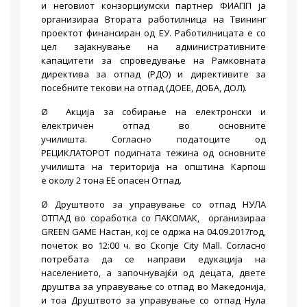
и неговиот конзорциумски партнер ФИАПП ја
организираа Втората работилница на Твининг
проектот финансиран од ЕУ. Работилницата е со
цел зајакнување на административните
капацитети за спроведување на Рамковната
директива за отпад (РДО) и директивите за
посебните текови на отпад (ДОЕЕ, ДОБА, ДОЛ).
Ø Акција за собирање на електронски и
електричен отпад во основните
училишта. Согласно податоците од
РЕЦИКЛАТОРОТ подигната тежина од основните
училишта на територија на општина Карпош
е околу 2 тона ЕЕ опасен Отпад.
Ø Друштвото за управување со отпад НУЛА
ОТПАД во соработка со ПАКОМАК, организираа
GREEN GAME Настан, кој се одржа на 04.09.2017год,
почеток во 12:00 ч. во Скопје City Mall. Согласно
потребата да се направи едукација на
населението, а започнувајќи од децата, двете
друштва за управување со отпад во Македонија,
и тоа Друштвото за управување со отпад Нула