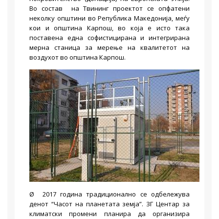
Во состав на Твининг проектот се опфатени
неколку општини во Република Македонија, меѓу
кои и општина Карпош, во која е исто така
поставена една софистицирана и интегрирана
мерна станица за мерење на квалитетот на
воздухот во општина Карпош.
Ø 2017 година традиционално се одбележува
денот “Часот на планетата земја”. ЗГ Центар за
климатски промени планира да организира