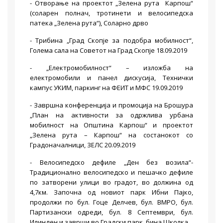
- Отворање на проектот „Зелена рута Карпош“
(соларен полнач, тротинети и велосипедска
патека „Зелена рута“), Соларно дрво
- Трибина „Град Скопје за подобра мобилност“,
Голема сала на Советот на Град Скопје 18.09.2019
- „Електромобилност“ – изложба на
електромобили и панел дискусија, Технички
кампус УКИМ, паркинг на ФЕИТ и МФС 19.09.2019
- Завршна конференција и промоција на Брошура
„План на активности за одржлива урбана
мобилност на Општина Карпош“ и проектот
„Зелена рута – Карпош“ на состанокот со
Градоначалници, ЗЕЛС 20.09.2019
- Велосипедско дефиле „Ден без возила“-
Традиционално велосипедско и пешачко дефиле
по затворени улици во градот, во должина од
4,7км. Започна од новиот парк Ибни Пајко,
продолжи по бул. Гоце Делчев, бул. ВМРО, бул.
Партизански одреди, бул. 8 Септември, бул.
Илинден и заврши во Градски парк, бина Школка