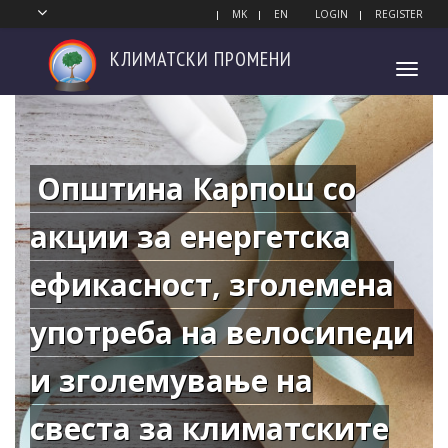
MK
EN
LOGIN
REGISTER
КЛИМАТСКИ
ПРОМЕНИ
Toggl
navig
Општина Карпош со
акции за енергетска
ефикасност, зголемена
употреба на велосипеди
и зголемување на
свеста за климатските