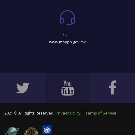
Сајт
www.moepp.gov.mk
2021 © All Rights Reserved.
Privacy Policy
|
Terms of Service