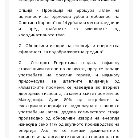
Опција - Промоција на Брошура „План на
активности за одржлива урбана мобилност на
Општина Карпош“ во 14 урбани и месни заедници
и пред граѓаните со членовите од
координативното тело.
Ø Обновливи извори на енергија и енергетска
ефикасност за подобра животна средина“
Ø Секторот Енергетика создава најмногу
стакленички гасови во воздухот, пред се поради
употребата на фосилни горива, и најмногу
придонесува за штетните влијанија од
климатските промени, се наведува во Вториот
двогодишен извештај за климатските промени, во
Македонија. Дури 80% од потребите за
електрична енергија се задоволуваат главно со
употреба на јаглен, додека количеството струја
производно од обновливи извори на енергија
изнесува само 11% од вкупното производство на
енергија. Ако не се намали доминантното
користење на фосилните горива за производство