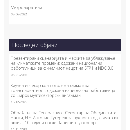
Микронаративи
08-06-2022
Последни објави
Презентирани сценаријата и мерките за ублажување
на климатските промени: одржани национални
работилници за финалниот нацрт на БТР1 и NDC 3.0
06-01-2026
Клучен исчекор кон поголема климатска
транспарентност: одржана национална работилница
со широк мултисекторски ангажман
10-12-2025
Обраќање на Генералниот Секретар на Обединетите
Нации, Н.Е. Антонио Гутереш за нужноста од климатска
акција, 10 години после Парискиот договор
10-11-2025