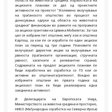
областа на животната средина. Изработката на
акциските планови се дел од проектните
активности на проектот “Зголемено вклучување
на граѓанското општество во процесот на
донесување одлуки од областа на животната
средина” финансиран во рамките на програмата
за акциски грантови на Цивика Мобилитас. За таа
цел се избрани пет општини, меѓу кои и општина
Карпош, за кои ќе се изработи по еден акциски
план за период од три години. Плановите ќе
вклучуваат директни акции за вклучување на
јавноста (граѓанските организации, стручната
јавност, засегнати и релевантни страни).
Содржината на предлог акциските планови ќе
биде изработена во соработка со ГО кои се
активни во општината/регионот. Воедно во
избраните општини во првата година од
акцискиот план ќе биде реализирана една
заедничка активност.
Ø Делегацијата на Европската Унија,
Министерството за животна средина и просторно,
НИКО (Меѓународна соработка на Северна Ирска)