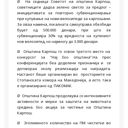
Ø На седница Советот на општина Карпош,
советниците дадоа зелено светло за предлог –
иницијативата за повторно субвенционирање
при купување на нови велосипеди за карпошани.
За оваа намена, локалната самоуправа обезбеди
буџет од 500.000 денари, при што ќе
субвенционира 30% од вредноста на купениот
нов велосипед, но најмногу до 3.000 денари.
Ø Општина Карпош го освои третото место на
конкурсот за “Нај Еко општина“.На прес
конференцијата беа доделени признанија и се
договораа околу реализација на наградата.
Настанот беше организиран во просториите на
Стопанската комора на Македонија, а исто така
е организиранo од ПАКОМАК.
Ø Општина Карпош продолжува со интензивните
активности и мерки за заштита на животната
средина. Еко акција за чистење на Општина
Карпош.
Ø Зголеменото количество на ПМ честитки во