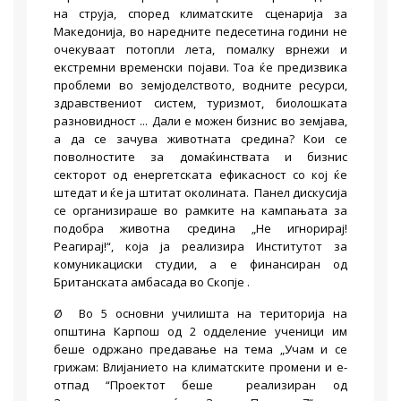
на струја, според климатските сценарија за
Македонија, во наредните педесетина години не
очекуваат потопли лета, помалку врнежи и
екстремни временски појави. Тоа ќе предизвика
проблеми во земјоделството, водните ресурси,
здравствениот систем, туризмот, биолошката
разновидност ... Дали е можен бизнис во земјава,
а да се зачува животната средина? Кои се
поволностите за домаќинствата и бизнис
секторот од енергетската ефикасност со кој ќе
штедат и ќе ја штитат околината. Панел дискусија
се организираше во рамките на кампањата за
подобра животна средина „Не игнорирај!
Реагирај!“, која ја реализира Институтот за
комуникациски студии, а е финансиран од
Британската амбасада во Скопје .
Ø Во 5 основни училишта на територија на
општина Карпош од 2 одделение ученици им
беше одржано предавање на тема „Учам и се
грижам: Влијанието на климатските промени и е-
отпад “Проектот беше реализиран од