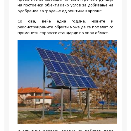
на постоечки објекти како услов за добивање на
одобрение за градење од општина Карпош“.
Со ова, веќе една година, новите и
реконструираните објекти може да се пофалат со
применети европски стандарди во оваа област.
Ø Општина Карпош, заедно со Хабитат, прва