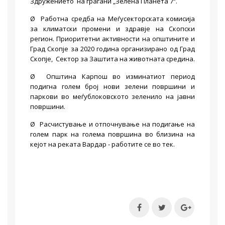
Здружението на граѓани „Зелена Планета 7“.
Ø Работна средба на Меѓусекторската комисија
за климатски промени и здравје на Скопски
регион. Приоритетни активности на општините и
Град Скопје за 2020 година организирано од Град
Скопје, Сектор за Заштита на животната средина.
Ø Општина Карпош во изминатиот период
подигна голем број нови зелени површини и
паркови во меѓублоковското зеленило на јавни
површини.
Ø Расчистување и отпочнување на подигање на
голем парк на голема површина во близина на
кејот на реката Вардар - работите се во тек.