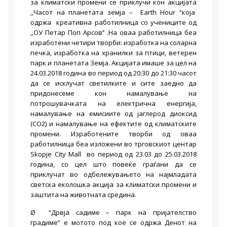
за климатски промени се приклучи кон акцијата
,,Часот на планетата земја – Earth Hour “која
одржа креативна работилница со учениците од
,,ОУ Петар Поп Арсов’’ .На оваа работилница беа
изработени четири творби: изработка на соларна
печка, изработка на хранилки за птици, ветерен
парк и планетата Земја. Акцијата имаше за цел на
24.03.2018 година во период од 20:30 до 21:30 часот
да се исклучат светилките и сите заедно да
придонесеме кон намалување на
потрошувачката на електрична енергија,
намалување на емисиите од јаглерод диоксид
(CO2) и намалување на ефектите од климатските
промени. Изработените творби од оваа
работилница беа изложени во трговскиот центар
Skopje City Mall во период од 23.03 до 25.03.2018
година, со цел што повеќе граѓани да се
приклучат во одбележувањето на најмладата
светска еколошка акција за климатски промени и
заштита на животната средина.
Ø “Дрвја садиме – парк на пријателство
градиме” е мотото под кое се одржа Денот на