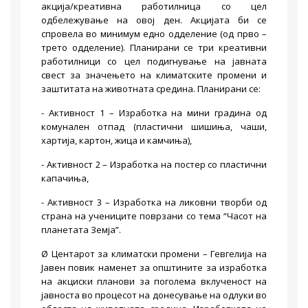
акција/креативна работилница со цел
одбележување на овој ден. Акцијата би се
спровела во минимум едно одделение (од прво –
трето одделение). Планирани се три креативни
работилници со цел подигнување на јавната
свест за значењето на климатските промени и
заштитата на животната средина. Планирани се:
- Активност 1 – Изработка на мини градина од
комунален отпад (пластични шишиња, чаши,
хартија, картон, жица и камчиња),
- Активност 2 – Изработка на постер со пластични
капачиња,
- Активност 3 – Изработка на ликовни творби од
страна на учениците поврзани со тема “Часот на
планетата Земја”.
Ø Центарот за климатски промени – Гевгелија на
Јавен повик наменет за општините за изработка
на акциски планови за поголема вклученост на
јавноста во процесот на донесување на одлуки во