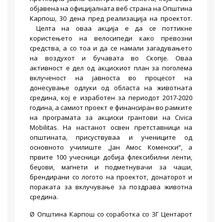
објавена на официјалната веб страна на Општина
Карпош, 30 дена пред реализација на проектот.
Целта на оваа акција е да се поттикне
користењето на велосипеди како превозни
средства, а со тоа и да се намали загадувањето
на воздухот и бучавата во Скопје. Оваа
активност е дел од акцискиот план за поголема
вклученост на јавноста во процесот на
донесување одлуки од областа на животната
средина, кој е изработен за периодот 2017-2020
година, а самиот проект е финансиран во рамките
на програмата за акциски грантови на Civica
Mobilitas. На настанот освен претставници на
општината, присуствуваа и учениците од
основното училиште „Јан Амос Коменски“, а
првите 100 учесници добија флексибилни ленти,
беџови, магнети и подметнувачи за чаши,
брендирани со логото на проектот, донаторот и
пораката за вклучување за поздрава животна
средина.
Ø Општина Карпош со соработка со ЗГ Центарот