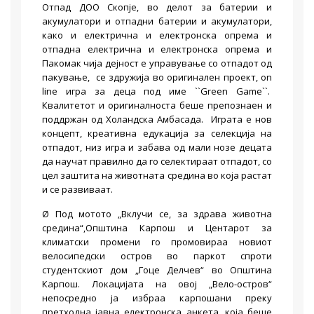
Отпад ДОО Скопје, во делот за батерии и
акумулатори и отпадни батерии и акумулатори,
како и електрична и електронска опрема и
отпадна електрична и електронска опрема и
Пакомак чија дејност е управување со отпадот од
пакување, се здружија во оригинален проект, on
line игра за деца под име ``Green Game``.
Квалитетот и оригиналноста беше препознаен и
поддржан од Холандска Амбасада. Играта е нов
концепт, креативна едукација за селекција на
отпадот, низ игра и забава од мали нозе децата
да научат правилно да го селектираат отпадот, со
цел заштита на животната средина во која растат
и се развиваат.
Ø Под мотото „Вклучи се, за здрава животна
средина“,Општина Карпош и Центарот за
климатски промени го промовираа новиот
велосипедски остров во паркот спроти
студентскиот дом „Гоце Делчев“ во Општина
Карпош. Локацијата на овој „Вело-остров“
непосредно ја избраа карпошани преку
претходна јавна електронска анкета, која беше