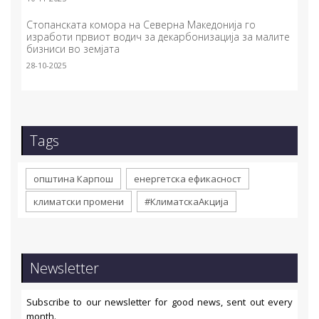
Стопанската комора на Северна Македонија го
изработи првиот водич за декарбонизација за малите
бизниси во земјата
28-10-2025
Tags
општина Карпош
енергетска ефикасност
климатски промени
#КлиматскаАкција
Newsletter
Subscribe to our newsletter for good news, sent out every
month.