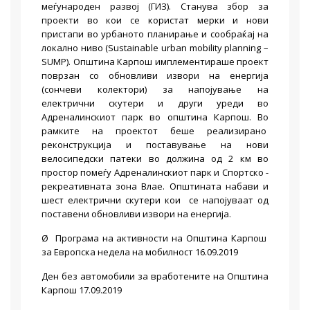
меѓународен развој (ГИЗ). Станува збор за
проекти во кои се користат мерки и нови
пристапи во урбаното планирање и сообраќај на
локално ниво (Sustainable urban mobility planning –
SUMP). Општина Карпош имплементираше проект
поврзан со обновливи извори на енергија
(сончеви колектори) за напојување на
електрични скутери и други уреди во
Адреналинскиот парк во општина Карпош. Во
рамките на проектот беше реализирано
реконструкција и поставување на нови
велосипедски патеки во должина од 2 км во
простор помеѓу Адреналинскиот парк и Спортско -
рекреативната зона Влае. Општината набави и
шест електрични скутери кои се напојуваат од
поставени обновливи извори на енергија.
Ø Програма на активности на Општина Карпош
за Европска недела на мобилност 16.09.2019
Ден без автомобили за вработените на Општина
Карпош 17.09.2019