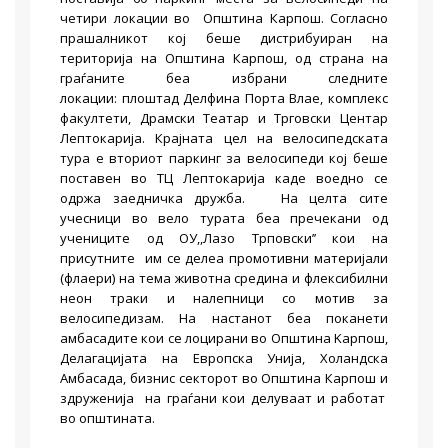
четири локации во Општина Карпош. Согласно
прашалникот кој беше дистрибуиран на
територија на Општина Карпош, од страна на
граѓаните беа избрани следните
локации: плоштад Делфина Порта Влае, комплекс
факултети, Драмски Театар и Трговски Центар
Лептокарија. Крајната цел на велосипедската
тура е вториот паркинг за велосипеди кој беше
поставен во ТЦ Лептокарија каде воедно се
одржа заедничка дружба. На целта сите
учесници во вело турата беа пречекани од
учениците од ОУ,,Лазо Трповски’’ кои на
присутните им се делеа промотивни материјали
(флаери) на тема животна средина и флексибилни
неон траки и налепници со мотив за
велосипедизам. На настанот беа поканети
амбасадите кои се лоцирани во Општина Kарпош,
Делагацијата на Европска Унија, Холандска
Амбасада, бизнис секторот во Општина Карпош и
здруженија на граѓани кои делуваат и работат
во општината.