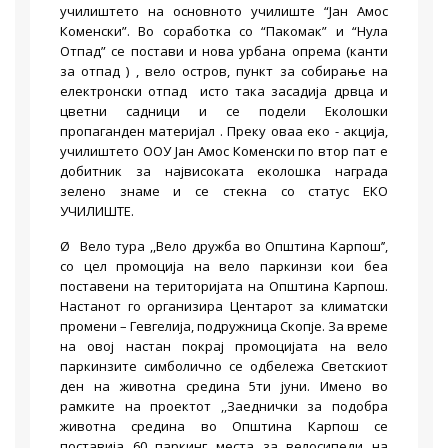
училиштето на основното училиште “Јан Амос
Коменски”. Во соработка со “Пакомак” и “Нула
Отпад” се постави и нова урбана опрема (канти
за отпад ) , вело остров, пункт за собирање на
електронски отпад исто така засадија дрвца и
цветни садници и се подели Еколошки
пропаганден материјал . Преку оваа еко - акција,
училиштето ООУ Јан Амос Коменски по втор пат е
добитник за највисоката еколошка награда
зелено знаме и се стекна со статус ЕКО
УЧИЛИШТЕ.
Ø Вело тура ,,Вело дружба во Општина Карпош’’,
со цел промоција на вело паркинзи кои беа
поставени на територијата на Општина Карпош.
Настанот го организира Центарот за климатски
промени – Гевгелија, подружница Скопје. За време
на овој настан покрај промоцијата на вело
паркинзите симболично се одбележа Светскиот
ден на животна средина 5ти јуни. Имено во
рамките на проектот ,,Заеднички за подобра
животна средина во Општина Карпош се
поставија 60 паркинг места за велосипеди на