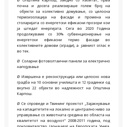
почна и досега реализираше голем број на
објекти за колективно домување, со целосна
термоизолација на фасади и промена на
столаријата со енергетски ефикасни прозори кои
ја штедат енергијата. Сега во 2020 Година
продолжуваме со 30% субвенционирање на
енергетски ефикасни термо фасади во
колективните домови (згради), а јавниот оглас е
во тек.
Ø Соларни фотоволтаични панели за електрично
напојување
Ø Извршена е реконструкција или целосно нова
градба на 10 основни училишта и 12 градинки од
вкупно 22 објекти во надлежност на Општина
Карпош.
Ø Се спроведе и Твининг проектот „Зајакнување
на капацитетите на локално и централно ниво за
управување со животната средина во областа на
квалитетот на воздухот“ 2008-2011 година, под
покровителство (донација) на Европската Унија.