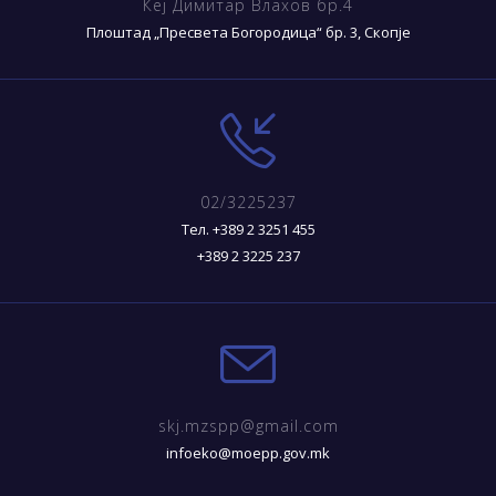
Кеј Димитар Влахов бр.4
Плоштад „Пресвета Богородица“ бр. 3, Скопје
02/3225237
Тел. +389 2 3251 455
+389 2 3225 237
skj.mzspp@gmail.com
infoeko@moepp.gov.mk