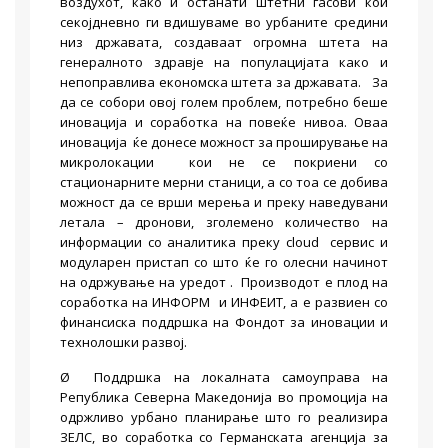
воздухот, како и останати штетни гасови кои
секојдневно ги вдишуваме во урбаните средини
низ државата, создаваат огромна штета на
генералното здравје на популацијата како и
непоправлива економска штета за државата. За
да се собори овој голем проблем, потребно беше
иновација и соработка на повеќе нивоа. Оваа
иновација ќе донесе можност за проширување на
микролокации кои не се покриени со
стационарните мерни станици, а со тоа се добива
можност да се врши мерења и преку наведувани
летала – дронови, зголемено количество на
информации со аналитика преку cloud сервис и
модуларен пристап со што ќе го олесни начинот
на одржување на уредот . Производот е плод на
соработка на ИНФОРМ и ИНФЕИТ, а е развиен со
финансиска поддршка на Фондот за иновации и
технолошки развој.
Ø Поддршка на локалната самоуправа на
Република Северна Македонија во промоција на
одржливо урбано планирање што го реализира
ЗЕЛС, во соработка со Германската агенција за