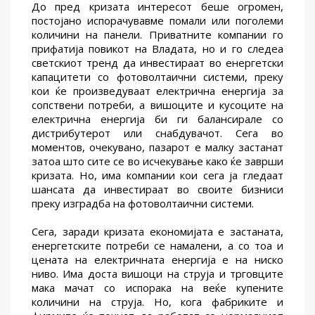
До пред кризата интересот беше огромен,
постојано испорачувавме помали или поголеми
количини на панели. Приватните компании го
прифатија повикот на Владата, но и го следеа
светскиот тренд да инвестираат во енергетски
капацитети со фотоволтаични системи, преку
кои ќе произведуваат електрична енергија за
сопствени потреби, а вишоците и кусоците на
електрична енергија би ги балансирале со
дистрибутерот или снабдувачот. Сега во
моментов, очекувано, пазарот е малку застанат
затоа што сите се во исчекување како ќе заврши
кризата. Но, има компании кои сега ја гледаат
шансата да инвестираат во своите бизниси
преку изградба на фотоволтаични системи.
Сега, заради кризата економијата е застаната,
енергетските потреби се намалени, а со тоа и
цената на електричната енергија е на ниско
ниво. Има доста вишоци на струја и трговците
мака мачат со испорака на веќе купените
количини на струја. Но, кога фабриките и