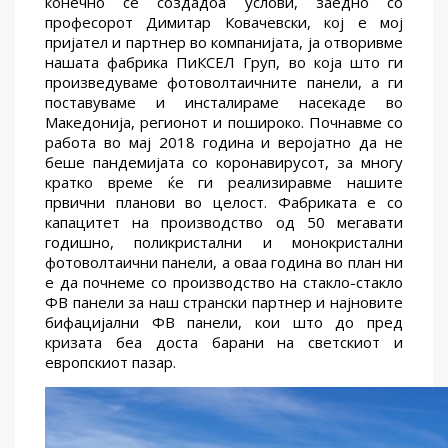
конечно се создадоа услови, заедно со
професорот Димитар Ковачевски, кој е мој
пријател и партнер во компанијата, ја отворивме
нашата фабрика ПиКСЕЛ Груп, во која што ги
произведуваме фотоволтаичните панели, а ги
поставуваме и инсталираме насекаде во
Македонија, регионот и пошироко. Почнавме со
работа во мај 2018 година и веројатно да не
беше пандемијата со коронавирусот, за многу
кратко време ќе ги реализиравме нашите
првични планови во целост. Фабриката е со
капацитет на производство од 50 мегавати
годишно, поликристални и монокристални
фотоволтаични панели, а оваа година во план ни
е да почнеме со производство на стакло-стакло
ФВ панели за наш странски партнер и најновите
бифацијални ФВ панели, кои што до пред
кризата беа доста барани на светскиот и
европскиот пазар.