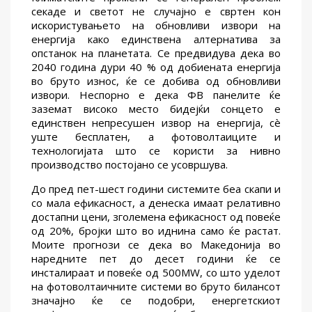
секаде и светот не случајно е свртен кон
искористувањето на обновливи извори на
енергија како единствена алтернатива за
опстанок на планетата. Се предвидува дека во
2040 година дури 40 % од добиената енергија
во бруто износ, ќе се добива од oбновливи
извори. Неспорно е дека ФВ панелите ќе
заземат високо место бидејќи сонцето е
единствен непресушен извор на енергија, сè
уште бесплатен, а фотоволтаиците и
технологијата што се користи за нивно
производство постојано се усовршува.
До пред пет-шест години системите беа скапи и
со мала ефикасност, а денеска имаат релативно
достапни цени, зголемена ефикасност од повеќе
од 20%, бројки што во иднина само ќе растат.
Моите прогнози се дека во Македонија во
наредните пет до десет години ќе се
инсталираат и повеќе од 500MW, со што уделот
на фотоволтаичните системи во бруто билансот
значајно ќе се подобри, енергетскиот