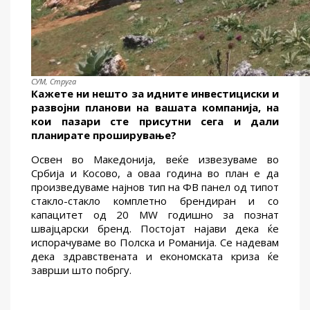
СУМ, Струга
Кажете ни нешто за идните инвестициски и
развојни планови на вашата компанија, на
кои пазари сте присутни сега и дали
планирате проширување?
Освен во Македонија, веќе извезуваме во
Србија и Косово, а оваа година во план е да
произведуваме најнов тип на ФВ панел од типот
стакло-стакло комплетно брендиран и со
капацитет од 20 MW годишно за познат
швајцарски бренд. Постојат најави дека ќе
испорачуваме во Полска и Романија. Се надевам
дека здравствената и економската криза ќе
заврши што побргу.