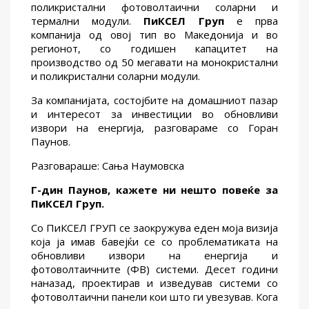
поликристални фотоволтаични соларни и
термални модули.
ПиКСЕЛ Груп
е прва
компанија од овој тип во Македонија и во
регионот, со годишен капацитет на
производство од 50 мегавати на монокристални
и поликристални соларни модули.
За компанијата, состојбите на домашниот пазар
и интересот за инвестиции во обновливи
извори на енергија, разговараме со Горан
Паунов.
Разговараше: Сања Наумовска
Г-дин Паунов, к
ажете ни нешто повеќе за
Пи
КСЕЛ Г
руп
.
Со ПиКСЕЛ ГРУП се заокружува еден моја визија
која ја имав бавејќи се со проблематиката на
обновливи извори на енергија и
фотоволтаичните (ФВ) системи. Десет години
наназад, проектирав и изведував системи со
фотоволтаични панели кои што ги увезував. Кога