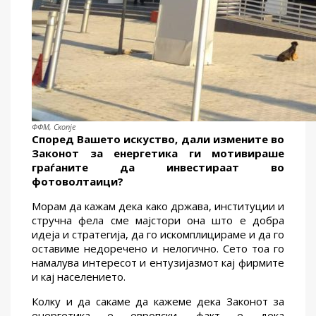
ФФМ, Скопје
Според Вашето искуство, дали измените во
Законот за енергетика ги мотивираше
граѓаните да инвестираат во
фотоволтаици?
Mорам да кажам дека како држава, институции и
стручна фела сме мајстори она што е добра
идеја и стратегија, да го искомплицираме и да го
оставиме недоречено и нелогично. Сето тоа го
намалува интересот и ентузијазмот кај фирмите
и кај населението.
Колку и да сакаме да кажеме дека Законот за
енергетика е европски, факт е дека