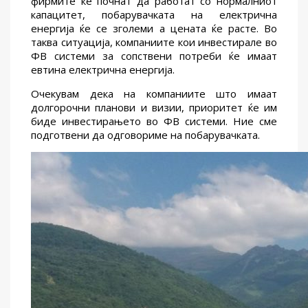
фирмите ќе почнат да работат со нормалниот
капацитет, побарувачката на електрична
енергија ќе се зголеми а цената ќе расте. Во
таква ситуација, компаниите кои инвестирале во
ФВ системи за сопствени потреби ќе имаат
евтина електрична енергија.
Очекувам дека на компаниите што имаат
долгорочни планови и визии, приоритет ќе им
биде инвестирањето во ФВ системи. Ние сме
подготвени да одговориме на побарувачката.