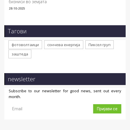
бизниси во земјата
28-10-2025
Тагови
фотоволтаици
сончева енергија
Пиксел груп
заштеда
newsletter
Subscribe to our newsletter for good news, sent out every
month.
Пријави се