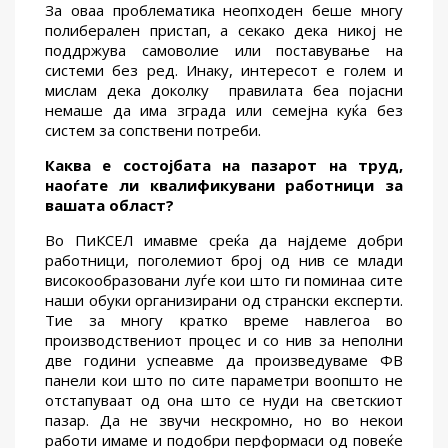
За оваа проблематика неопходен беше многу
полиберален пристап, а секако дека никој не
поддржува самоволие или поставување на
системи без ред. Инаку, интересот е голем и
мислам дека доколку правилата беа појасни
немаше да има зграда или семејна куќа без
систем за сопствени потреби.
Каква е состојбата на пазарот на труд,
наоѓате
ли
квалификувани работници
за
вашата област?
Во ПиКСЕЛ имавме среќа да најдеме добри
работници, поголемиот број од нив се млади
високообразовани луѓе кои што ги поминаа сите
наши обуки организирани од странски експерти.
Тие за многу кратко време навлегоа во
производствениот процес и со нив за неполни
две години успеавме да произведуваме ФВ
панели кои што по сите параметри воопшто не
отстапуваат од она што се нуди на светскиот
пазар. Да не звучи нескромно, но во некои
работи имаме и подобри перформаси од повеќе