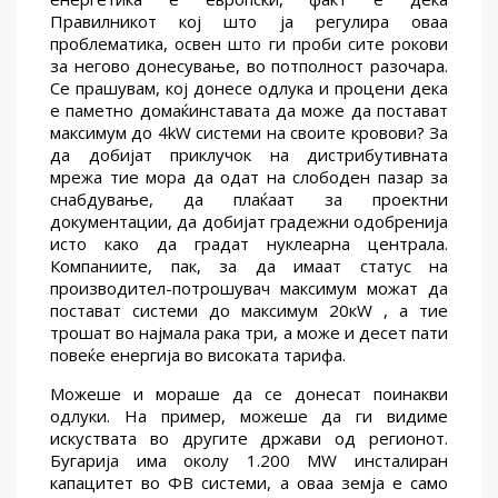
Правилникот кој што ја регулира оваа
проблематика, освен што ги проби сите рокови
за негово донесување, во потполност разочара.
Се прашувам, кој донесе одлука и процени дека
е паметно домаќинставата да може да постават
максимум до 4kW системи на своите кровови? За
да добијат приклучок на дистрибутивната
мрежа тие мора да одат на слободен пазар за
снабдување, да плаќаат за проектни
документации, да добијат градежни одобренија
исто како да градат нуклеарна централа.
Компаниите, пак, за да имаат статус на
производител-потрошувач максимум можат да
постават системи до максимум 20кW , а тие
трошат во најмала рака три, а може и десет пати
повеќе енергија во високата тарифа.
Можеше и мораше да се донесат поинакви
одлуки. На пример, можеше да ги видиме
искуствата во другите држави од регионот.
Бугарија има околу 1.200 MW инсталиран
капацитет во ФВ системи, а оваа земја е само