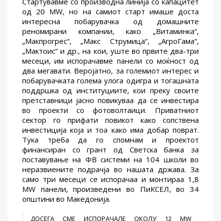
Стартувавме со производна линија со капацитет
од 20 МW, но на самиот старт имаше доста
интересна побарувачка од домашните
реномирани компании, како „Витаминка“,
„Макпрогрес“, „Макс Струмица“, „АгроГама“,
„Мактоис“ и др., на кои, уште во првите два-три
месеци, им испорачавме панели со моќност од
два мегавати. Веројатно, за големиот интерес и
побарувачката голема улога одигра и тогашната
поддршка од институциите, кои преку своите
претставници јасно повикуваа да се инвестира
во проекти со фотоволтаици. Приватниот
сектор го прифати повикот како сопствена
инвестиција која и тоа како има добар поврат.
Тука треба да го спомнам и проектот
финансиран со грант од Светска банка за
поставување на ФВ системи на 104 школи во
неразвиените подрачја во нашата држава. За
само три месеци се испорачаа и монтираа 1,8
MW панели, произведени во ПиКСЕЛ, во 34
општини во Македонија.
ДОСЕГА СМЕ ИСПОРАЧАЛЕ ОКОЛУ 12 MW