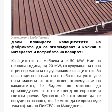
Училиштето Владо Тасевски
Дали планирате капацитетите на
фабриката да се зголемуваат и колкав е
интересот и потребата на пазарот?
Капацитетот на фабриката е 50 MW. Ние за
неполна година, од 20 MW, со купување на нова
стрингер машина го дуплиравме капацитетот. За
оваа година во план ни е набавка на уште две
нови машини со што, освен зголемување на
капацитетот, ќе бидеме во можност да
произведуваме се што е тренд во европски и
светски рамки. Буквално сè што може да се
понуди на пазарот, тоа ќе може да се произведе
тука кај нас, во ПиКСЕЛ, во Македонија.