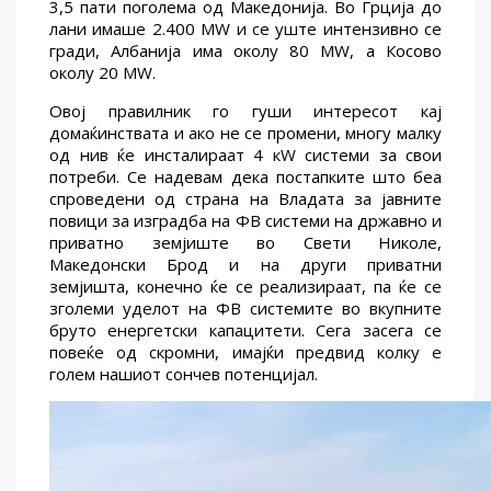
3,5 пати поголема од Македонија. Во Грција до
лани имаше 2.400 MW и се уште интензивно се
гради, Албанија има околу 80 MW, а Косово
околу 20 MW.
Овој правилник го гуши интересот кај
домаќинствата и ако не се промени, многу малку
од нив ќе инсталираат 4 кW системи за свои
потреби. Се надевам дека постапките што беа
спроведени од страна на Владата за јавните
повици за изградба на ФВ системи на државно и
приватно земјиште во Свети Николе,
Македонски Брод и на други приватни
земјишта, конечно ќе се реализираат, па ќе се
зголеми уделот на ФВ системите во вкупните
бруто енергетски капацитети. Сега засега се
повеќе од скромни, имајќи предвид колку е
голем нашиот сончев потенцијал.