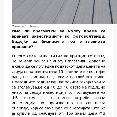
“Мактоис“, с.Теарце
И
ма ли пресметки за колку време се
враќаат инвестициите
во фотоволтаици
,
бидејќи
за бизнисите
тоа е главното
прашање
?
Енергетските инвестиции во принцип се скапи,
но на долг рок се најмногу исплатливи. Доволно
е само да се погледне податокот дека цената на
струјата во изминативе 15 години е во постојан
раст, не само кај нас, туку и на глобално ниво.
Последните години кај нас речиси секоја година
се зголемуваше од 10 до 16 отсто на годишно
ниво, па секоја инвестиција со поставување на
ФВ систем за сопствени потреби значи
инвестиција во произвоство на сопствена
енергија, која се заменува со енергијата што би
ја купиле од снабдувачот. Тоа значи дека ФВ