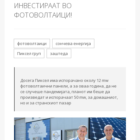
ИНВЕСТИРААТ ВО
ФОТОВОЛТАИЦИ!
фотоволтаици
сончева енергија
Пиксел груп
заштеда
Досега Пиксел има испорачано околу 12 mw
фотоволтаични панели, а за оваа година, да не
се случеше пандемијата, планот им беше да
произведат и испорачаат 50 mw, за домашниот,
но и за странскиот пазар