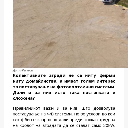
Дата-Ресурси
К
олективни
те
згради
не се ниту фирми
ниту домаќинства, а имаат голем интерес
за поставување на фотоволтаични системи.
Дали и за нив исто така постапката е
сложена?
Правилникот важи и за нив, што дозволува
поставување на ФВ системи, но во услови во кои
секој би се запрашал дали вреди толкав труд за
на кровот на зградата да се стават само 20kW.