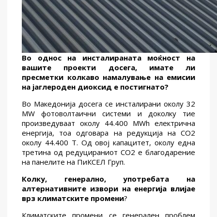
Во однос на инсталираната моќност на
вашите проекти досега, имате ли
пресметки колкаво намалување на емисии
на јаглероден диоксид е постигнато?
Во Македонија досега се инсталирани околу 32
MW фотоволтаични системи и доколку тие
произведуваат околу 44.400 MWh електрична
енергија, тоа одговара на редукција на CO2
околу 44.400 Т. Од овој капацитет, околу една
третина од редуцираниот CO2 е благодарение
на панелите на ПиКСЕЛ Груп.
Колку
,
генерално
,
употребата на
алтернативните извори на енергија влијае
врз климатските промени
?
Климатските промени се генерален проблем