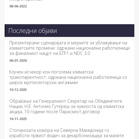
08-06-2022
Последни објави
Презентирани сценаријата и мерките за ублажување на
климатските промени: одржани национални работилници
за финалниот нацрт на БТР1 и NDC 3.0
06-01-2026
Клучен исчекор кон поголема климатска
транспарентност: одржана национална работилница со
широк мултисекторски ангажман
10-12-2025
Обраќање на Генералниот Секретар на Обединетите
Нации, Н.Е. Антонио Гутереш за нужноста од климатска
акција, 10 години после Парискиот договор
10-11-2025
Стопанската комора на Северна Македонија го
изработи првиот водич за декарбонизација за малите