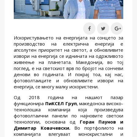
Искористувањето на енергијата на сонцето за
производство на електрична енергија е
апсолутен приоритет на светот, а обновливите
извори на енергија се иднината на одржливото
живеење на планетата. Македонија, во тој
поглед, е на светскиот врв по бројот на сончеви
денови во годината. И покрај тоа, кај нас,
фотоволтаиците и обновливите извори на
енергија, се многу малку искористени.
Од 2018 година на нашиот пазар
функционира
ПиКСЕЛ Груп
, македонска високо-
технолошка компанија која произведува
фотоволтаични панели по најновите светски
технологии, основана од
Горан Паунов и
Димитар Ковачевски.
Во портфолиото на
компанијата влегуваат монокристални и