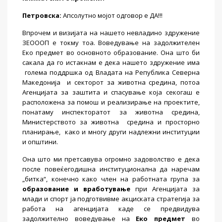
Петровска
:
Апсолутно мојот одговор е ДА!!!
Впрочем и визијата на нашето невладино здружение
ЗЕОООП е токму тоа. Воведување на задолжителен
Еко предмет во основното образование. Она што би
сакала да го истакнам е дека нашето здружение има
голема поддршка од Владата на Република Северна
Македонија
и секторот за животна средина, потоа
Агенцијата за заштита и спасување која секогаш е
расположена за помош и реализирање на проектите,
понатаму инспекторатот за животна средина,
Министерството за животна
средина и просторно
планирање,
како и многу други надлежни институции
и општини.
Она што ми претсавува огромно задоволство е дека
после повеќегодишна институционална да наречам
„битка“, конечно како член на работната група за
образование и вработување
при Агенцијата за
млади и спорт ја подготвивме акциската стратегија за
работа на агенцијата каде се предвидува
задолжително воведување на
Еко предмет
во