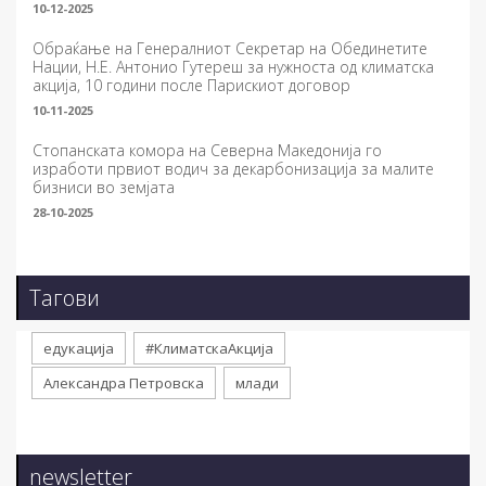
10-12-2025
Обраќање на Генералниот Секретар на Обединетите
Нации, Н.Е. Антонио Гутереш за нужноста од климатска
акција, 10 години после Парискиот договор
10-11-2025
Стопанската комора на Северна Македонија го
изработи првиот водич за декарбонизација за малите
бизниси во земјата
28-10-2025
Тагови
едукација
#КлиматскаАкција
Александра Петровска
млади
newsletter