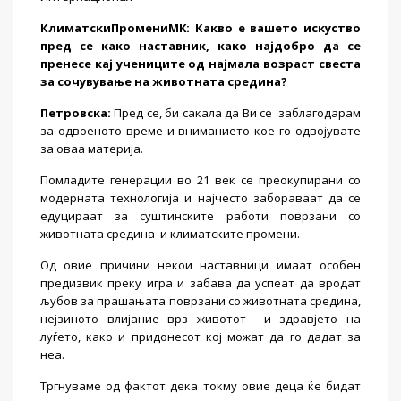
КлиматскиПромени
MK:
Какво е вашето искуство
пред се како наставник, како најдобро да се
пренесе кај учениците од најмала возраст свеста
за сочувување на животната средина?
Петровска
:
Пред се, би сакала да Ви се
заблагодарам
за одвоеното време и вниманието кое го одвојувате
за оваа материја.
Помладите генерации во 21 век се преокупирани со
модерната технологија и најчесто забораваат да се
едуцираат за суштинските работи поврзани со
животната средина
и климатските промени.
Од овие причини некои наставници имаат особен
предизвик преку игра и забава да успеат да вродат
љубов за прашањата поврзани со животната средина,
нејзиното влијание врз животот
и здравјето на
луѓето, како и придонесот кој можат да го дадат за
неа.
Тргнуваме од фактот дека токму овие деца ќе бидат