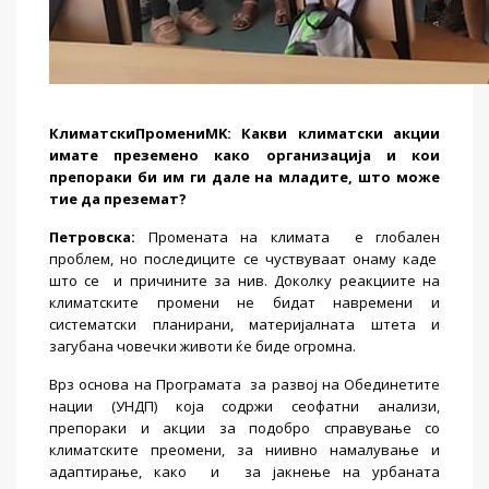
КлиматскиПромени
MK:
Какви климатски акции
имате преземено како организација и кои
препораки би им ги дале на младите, што може
тие да преземат?
Петровска
:
Промената на климата
е глобален
проблем, но последиците се чуствуваат онаму каде
што се
и причините за нив. Доколку реакциите на
климатските промени не бидат навремени и
систематски планирани, материјалната штета и
загубана човечки животи ќе биде огромна.
Врз основа на Програмата
за развој на Обединетите
нации (УНДП) која содржи сеофатни анализи,
препораки и акции за подобро справување со
климатските преомени, за ниивно намалување и
адаптирање, како
и
за јакнење на урбаната