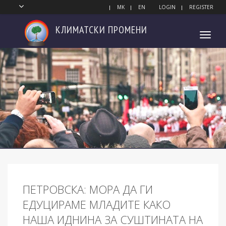
MK
EN
LOGIN
REGISTER
КЛИМАТСКИ
ПРОМЕНИ
Toggl
navig
ПЕТРОВСКА: МОРА ДА ГИ
ЕДУЦИРАМЕ МЛАДИТЕ КАКО
НАША ИДНИНА ЗА СУШТИНАТА НА