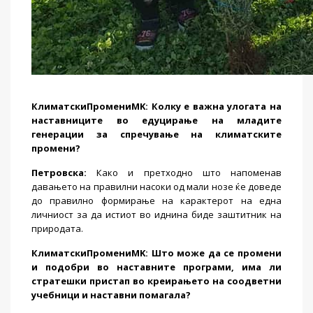
КлиматскиПромени
MK:
Колку е важна улогата на
наставниците во едуцирање на младите
генерации за спречување на климатските
промени?
Петровска
:
Како и претходно што напоменав
давањето на правилни насоки од мали нозе ќе доведе
до правилно формирање на карактерот на една
личниост за да истиот во иднина биде заштитник на
природата.
КлиматскиПромени
MK:
Што може да се промени
и подобри во наставните програми, има ли
стратешки пристап во креирањето на соодветни
учебници и наставни помагала?