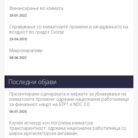
Финансирање во климата
28-01-2022
Справување со климатските промени и загадувањето на
воздухот во градот Скопје
29-04-2018
Микронаративи
08-06-2022
Последни објави
Презентирани сценаријата и мерките за ублажување на
климатските промени: одржани национални работилници
за финалниот нацрт на БТР1 и NDC 3.0
06-01-2026
Клучен исчекор кон поголема климатска
транспарентност: одржана национална работилница со
широк мултисекторски ангажман