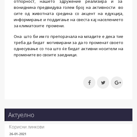
отпорност, нашето здружение реализира и за
вониднина предвидува голем број на активности
во
сите од животната средина со акцент на едукција,
информирање и поддигање на свеста кај населението
за климатските
промени.
Она
што би им го препорачала на младите е дека тие
треба да бидат
мотивирани за да го променат своето
однесување со тоа што ќе бидат активни носители на
промените во своите заедници.
Актуелно
Корисни линкови
26-01-2021