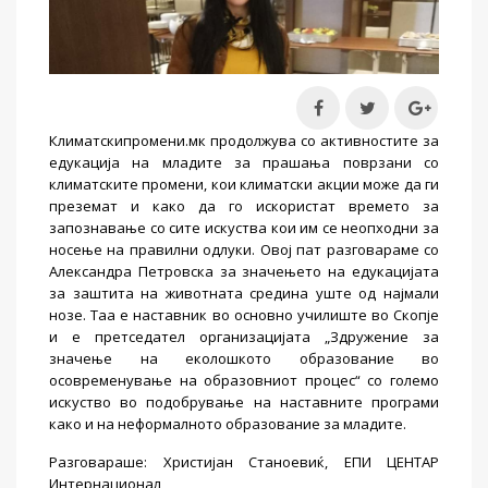
Климатскипромени.мк продолжува со активностите за
едукација на младите за прашања поврзани со
климатските промени, кои климатски акции може да ги
преземат и како да го искористат времето за
запознавање со сите искуства кои им се неопходни за
носење на правилни одлуки. Овој пат разговараме со
Александра Петровска за значењето на едукацијата
за заштита на животната средина уште од најмали
нозе. Таа е наставник во основно училиште во Скопје
и е претседател организацијата „
Здружение за
значење на еколошкото образование во
осовременување на образовниот процес“ со големо
искуство во подобрување на наставните програми
како и на неформалното образование за младите.
Разговараше
:
Христијан Станоевиќ, ЕПИ ЦЕНТАР
Интернационал