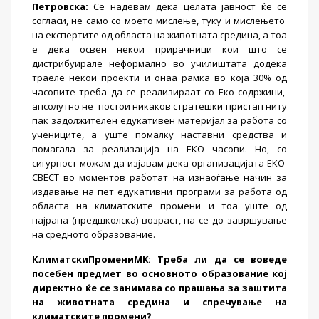
Петровска
:
Се надевам дека целата јавност ќе се
согласи, не само со моето мислење, туку и мислењето
на експертите од областа на животната средина, а тоа
е дека освен некои прирачници кои што се
дистрибуирале неформално во училиштата додека
траеле некои проекти и онаа рамка во која 30% од
часовите треба да се реализираат со Еко содржини,
апсолутно не
постои никаков стратешки пристап ниту
пак задолжителен едукативен материјал за работа со
учениците, а уште помалку наставни средства и
помагала за реализација на ЕКО часови. Но, со
сигурност можам да изјавам дека организацијата ЕКО
СВЕСТ во моментов работат на изнаоѓање начин за
издавање на пет едукативни програми за работа од
областа на климатските промени и тоа уште од
најрана (предшколска) возраст, па се до завршување
на средното образование.
КлиматскиПромени
MK:
Треба ли да се воведе
посебен предмет во основното образование кој
директно ќе се занимава со прашања за заштита
на животната средина и спречување на
климатските промени?