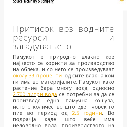
Притисок врз водните
ресурси и
загадувањето
Памукот е природно влакно кое
најчесто се користи за производство
на облека, и со него се произведуваат
околу 33 проценти
од сите влакна кои
ги има во материјалите. Памукот како
растение бара многу вода, односно
2.700 литри вода
се потребни за да се
произведе една памучна кошула,
истото количество што еден човек го
пие во период од
2,5 години
. Во
подрачја каде што веќе има
недоволно вода, производството на