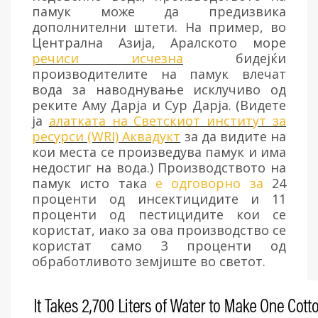
памук може да предизвика
дополнителни штети. На пример, во
Централна Азија, Аралското море
речиси исчезна
бидејќи
производителите на памук влечат
вода за наводнување исклучиво од
реките Аму Дарја и Сур Дарја. (Видете
ја
алатката на Светскиот институт за
ресурси (WRI) Аквадукт
за да видите на
кои места се произведува памук и има
недостиг на вода.) Производството на
памук исто така
е одговорно за
24
проценти од инсектицидите и 11
проценти од пестицидите кои се
користат, иако за ова производство се
користат само 3 проценти од
обработливото земјиште во светот.