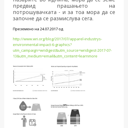
предвид прашањето на
потрошувачката - и за тоа мора да се
започне да се размислува сега.
Преземено на 24.07.2017 од
http://www.wri.org/blog/2017/07/apparel-industrys-
environmental-impact-6-graphics?
utm_campaign=wridigest&utm_source=wridigest-2017-07-
13&utm_medium=email&utm_content=learnmore