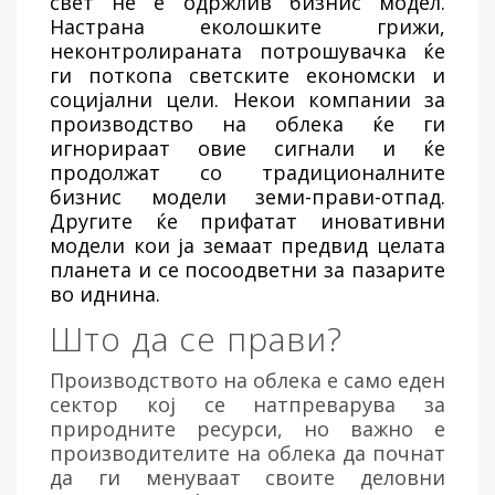
свет не е одржлив бизнис модел.
Настрана еколошките грижи,
неконтролираната потрошувачка ќе
ги поткопа светските економски и
социјални цели. Некои компании за
производство на облека ќе ги
игнорираат овие сигнали и ќе
продолжат со традиционалните
бизнис модели земи-прави-отпад.
Другите ќе прифатат иновативни
модели кои ја земаат предвид целата
планета и се посоодветни за пазарите
во иднина.
Што да се прави?
Производството на облека е само еден
сектор кој се натпреварува за
природните ресурси, но важно е
производителите на облека да почнат
да ги менуваат своите деловни