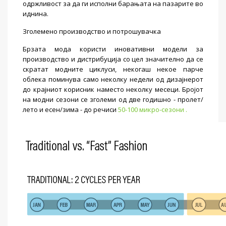
одржливост за да ги исполни барањата на пазарите во
иднина.
Зголемено производство и потрошувачка
Брзата мода користи иновативни модели за
производство и дистрибуција со цел значително да се
скратат модните циклуси, некогаш некое парче
облека поминува само неколку недели од дизајнерот
до крајниот корисник наместо неколку месеци. Бројот
на модни сезони се зголеми од две годишно - пролет/
лето и есен/зима - до речиси
50-100 микро-сезони .