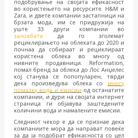
подобрување на својата ефикасност
во користењето на ресурсите. H&M и
Zara, и двете компании застапници на
брзата мода, им се придружија на
уште 33 други компании во
заложбата
да го зголемат
рециклирањето на облеката до 2020 и
почнаа да собираат и рециклираат
користена облека во многу од
нивните продавници. Reformation,
помал бренд за облека до Лос Анџелес
кој станува се попопуларен, тврди
дека произведува облека со
многу
помалку вода и емисии
од останатите
компании, и дури на својата интернет
страница ги објавува заштедените
количини вода и намалените емисии.
Следниот чекор е да се признае дека
компаниите мора да направат повеќе
за да ја подобрат ефикасноста со цел