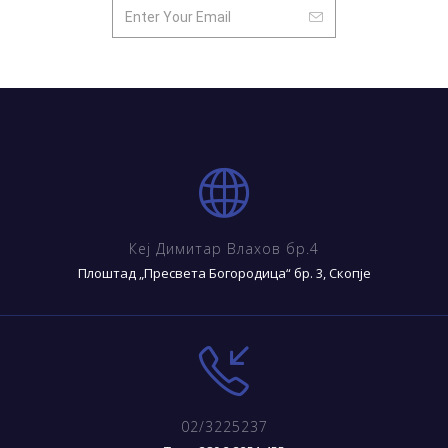
Кеј Димитар Влахов бр.4
Плоштад „Пресвета Богородица“ бр. 3, Скопје
02/3225237