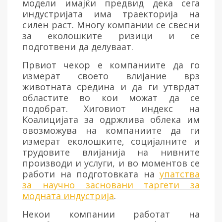
модели имајќи предвид дека сега
индустријата има траекторија на
силен раст. Многу компании се свесни
за еколошките ризици и се
подготвени да делуваат.
Првиот чекор е компаниите да го
измерат своето влијание врз
животната средина и да ги утврдат
областите во кои можат да се
подобрат. Хиговиот индекс на
Коалицијата за одржлива облека им
овозможува на компаниите да ги
измерат еколошките, социјалните и
трудовите влијанија на нивните
производи и услуги, и во моментов се
работи на подготовката на
упатства
за научно засновани таргети за
модната индустрија
.
Некои компании работат на