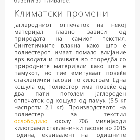
базени за пливање.
Климатски промени
Јаглеродниот отпечаток на некој
материјал главно зависи од
природата на самиот текстил.
Синтетичките влакна како што е
полиестерот имаат помало влијание
врз водата и почвата во споредба со
природните материјали како што е
памукот, но тие емитуваат повеќе
стакленички гасови по килограм. Една
кошула од полиестер има повеќе од
два пати поголем јаглероден
отпечаток од кошула од памук (5.5 кг
наспроти 2.1 кг). Производството на
полиестер за текстил
ослободило
околу 706 милијарди
килограми стакленички гасови во 2015
година, еквивалент на годишните