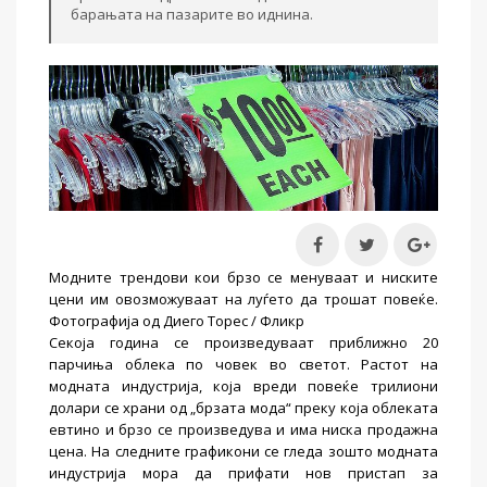
барањата на пазарите во иднина.
Модните трендови кои брзо се менуваат и ниските
цени им овозможуваат на луѓето да трошат повеќе.
Фотографија од Диего Торес / Фликр
Секоја година се произведуваат приближно 20
парчиња облека по човек во светот. Растот на
модната индустрија, која вреди повеќе трилиони
долари се храни од „брзата мода“ преку која облеката
евтино и брзо се произведува и има ниска продажна
цена. На следните графикони се гледа зошто модната
индустрија мора да прифати нов пристап за