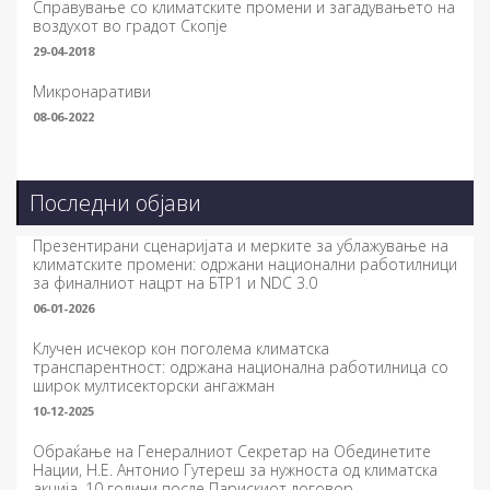
Справување со климатските промени и загадувањето на
воздухот во градот Скопје
29-04-2018
Микронаративи
08-06-2022
Последни објави
Презентирани сценаријата и мерките за ублажување на
климатските промени: одржани национални работилници
за финалниот нацрт на БТР1 и NDC 3.0
06-01-2026
Клучен исчекор кон поголема климатска
транспарентност: одржана национална работилница со
широк мултисекторски ангажман
10-12-2025
Обраќање на Генералниот Секретар на Обединетите
Нации, Н.Е. Антонио Гутереш за нужноста од климатска
акција, 10 години после Парискиот договор