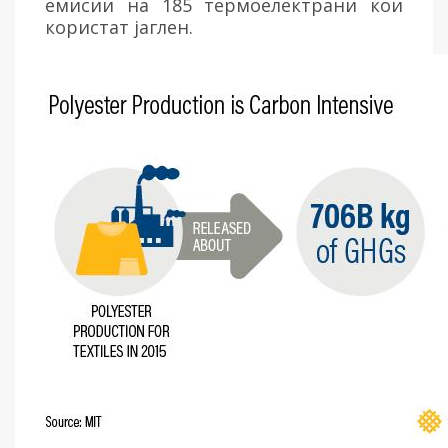
емисии на 185 термоелектрани кои
користат јаглен.