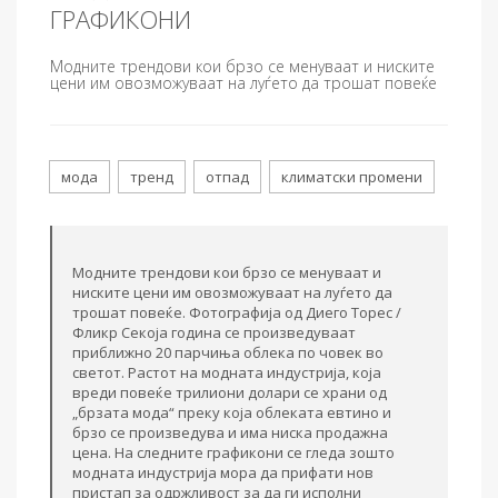
ГРАФИКОНИ
Модните трендови кои брзо се менуваат и ниските
цени им овозможуваат на луѓето да трошат повеќе
мода
тренд
отпад
климатски промени
Модните трендови кои брзо се менуваат и
ниските цени им овозможуваат на луѓето да
трошат повеќе. Фотографија од Диего Торес /
Фликр Секоја година се произведуваат
приближно 20 парчиња облека по човек во
светот. Растот на модната индустрија, која
вреди повеќе трилиони долари се храни од
„брзата мода“ преку која облеката евтино и
брзо се произведува и има ниска продажна
цена. На следните графикони се гледа зошто
модната индустрија мора да прифати нов
пристап за одржливост за да ги исполни