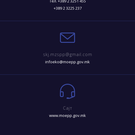
Тел. +389 2 3251 455
+389 2 3225 237
skj.mzspp@gmail.com
infoeko@moepp.gov.mk
Сајт
www.moepp.gov.mk