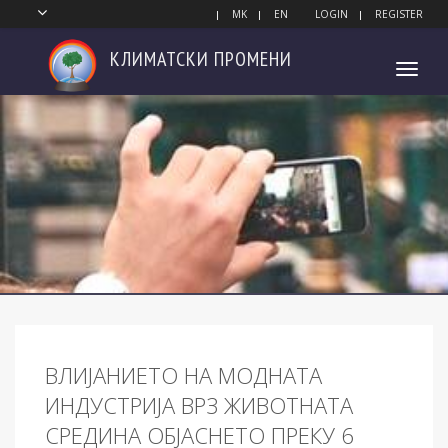
MK
EN
LOGIN
REGISTER
КЛИМАТСКИ
ПРОМЕНИ
Toggl
navig
ВЛИЈАНИЕТО НА МОДНАТА
ИНДУСТРИЈА ВРЗ ЖИВОТНАТА
СРЕДИНА ОБЈАСНЕТО ПРЕКУ 6