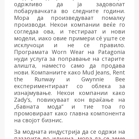
одржливо да ја задоволат
побарувачката во следните години.
Мора да произведуваат помалку
производи. Некои компании веќе го
согледаа ова, и тестираат и нови
модели, иако овие примери сé уште се
исклучоци и не се правило.
Програмата Worn Wear на
Patagonia
нуди услуга за поправање на старите
алишта, наместо само да продава
нови. Компаниите како Mud Jeans, Rent
the Runway и Gwynnie Bee
експериментираат со облека за
изнајмување. Некои компании како
Zady’s, повикуваат кон враќање на
„бавната мода“ и тие тоа го
промовираат како главна компонента
на својот бизнис.
За модната индустрија да се одржи на
пазарите во иднина, мора да се земе