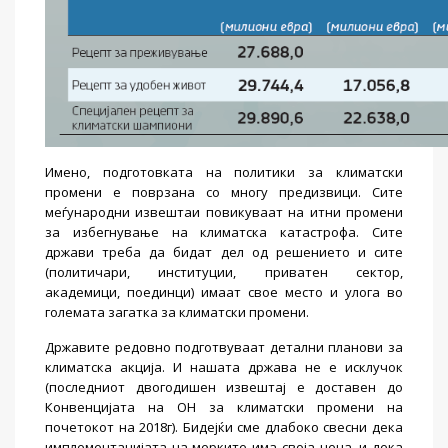
Имено, подготовката на политики за климатски
промени е поврзана со многу предизвици. Сите
меѓународни извештаи повикуваат на итни промени
за избегнување на климатска катастрофа. Сите
држави треба да бидат дел од решението и сите
(политичари, институции, приватен сектор,
академици, поединци) имаат свое место и улога во
големата загатка за климатски промени.
Државите редовно подготвуваат детални планови за
климатска акција. И нашата држава не е исклучок
(последниот двогодишен извештај е доставен до
Конвенцијата на ОН за климатски промени на
почетокот на 2018г). Бидејќи сме длабоко свесни дека
имплементацијата на мерките има своја цена, и дека