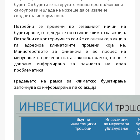
буџет. Од буџетите на другите министерства/локални
самоуправи и Влада не можеше да се извлече
соодветна информација.
Потребни се промени во сегашниот начин на
буџетирање, со цел да се потттикне климатска акција.
Потребни се критериуми со кои ќе се оцени која акција
ги адресира климатските промени која не.
Министерството за финансии е во процес на
менување на релевантната законска рамка, но не е
доволно информирано за важноста на оваа
проблематика.
Градењето на рамка за климатско буџетирање
започнува со информирање па со акција.