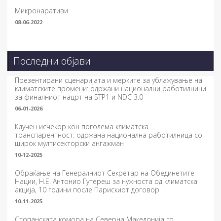
Микронаративи
08-06-2022
Последни објави
Презентирани сценаријата и мерките за ублажување на
климатските промени: одржани национални работилници
за финалниот нацрт на БТР1 и NDC 3.0
06-01-2026
Клучен исчекор кон поголема климатска
транспарентност: одржана национална работилница со
широк мултисекторски ангажман
10-12-2025
Обраќање на Генералниот Секретар на Обединетите
Нации, Н.Е. Антонио Гутереш за нужноста од климатска
акција, 10 години после Парискиот договор
10-11-2025
Стопанската комора на Северна Македонија го