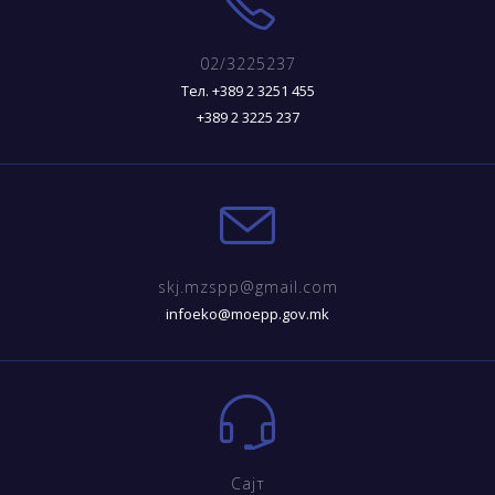
02/3225237
Тел. +389 2 3251 455
+389 2 3225 237
skj.mzspp@gmail.com
infoeko@moepp.gov.mk
Сајт