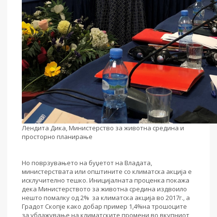
Лендита Дика,
Министерство за животна средина и
просторно планирање
Но поврзувањето на буџетот на Владата,
министерствата или општините со климатска акција е
исклучително тешко. Иницијалната проценка покажа
дека Министерството за животна средина издвоило
нешто помалку од 2% за климатска акција во 2017г., а
Градот Скопје како добар пример 1,4%на трошоците
за ублажување на климатските промени во вкупниот