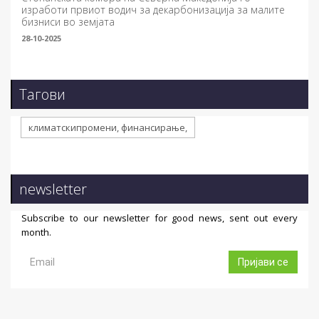
изработи првиот водич за декарбонизација за малите
бизниси во земјата
28-10-2025
Тагови
климатскипромени, финансирање,
newsletter
Subscribe to our newsletter for good news, sent out every
month.
Пријави се