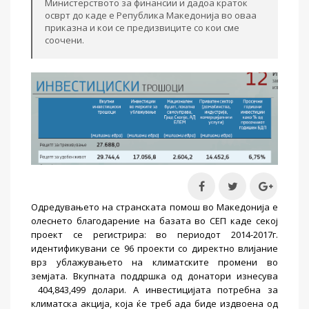
Министерството за финансии и дадоа краток
осврт до каде е Република Македонија во оваа
приказна и кои се предизвиците со кои сме
соочени.
Одредувањето на странската помош во Македонија е
олеснето благодарение на базата во СЕП каде секој
проект се регистрира: во периодот 2014-2017г.
идентификувани се 96 проекти со директно влијание
врз ублажувањето на климатските промени во
земјата. Вкупната поддршка од донатори изнесува
404,843,499 долари. А инвестицијата потребна за
климатска акција, која ќе треб ада биде издвоена од