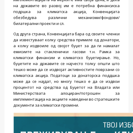
на државите во развој им е потребна финансиска
подршка за климатска акција, Конвенцијата
обезбедува различни механизми/фондови/
билатерални проекти и сл.
Од друга страна, Конвенцијата бара од своите членки
да известуваат колку средства примиле од донатори,
а колку издвоиле од својот буџет за да ги намалат
емисиите на стакленички гасови т.н. Рамка за
климатски финансии и климатско буџетирање. Но,
буџетите на државите се најчесто толку општи што
тешко може да се издвојат активностите поврзани со
климатска акција. Податоци за донаторска поддшка
може да се најдат, но многу тешко е да се издвои
процентот на средства од Буџетот на Владата или
Министерствата алоциран/потрошен за
имплементација на акциите наведени во стратешките
документи за климатски промени.