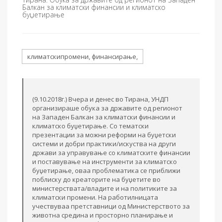
Балкан за климатски финансии и климатско
буџетирање
климатскипромени, финансирање,
(9.10.2018г.) Вчера и денес во Тирана, УНДП
организираше обука за државите од регионот
на Западен Балкан за климатски финансии и
климатско буџетирање. Со тематски
презентации за можни реформи на буџетски
системи и добри практики/искуства на други
држави за управување со климатските финансии
и поставување на инструменти за климатско
буџетирање, оваа проблематика се приближи
поблиску до креаторите на буџетите во
министерствата/владите и на политиките за
климатски промени. На работилницата
учествуваа претставници од Министерството за
животна средина и просторно планирање и