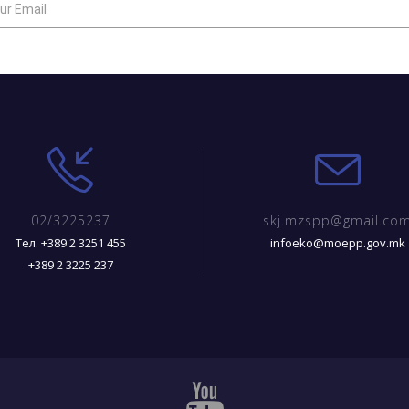
02/3225237
skj.mzspp@gmail.co
Тел. +389 2 3251 455
infoeko@moepp.gov.mk
+389 2 3225 237