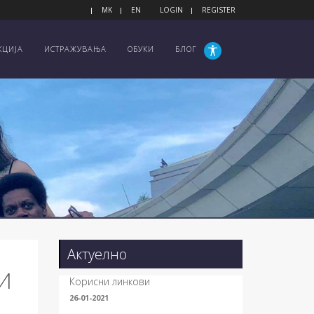
MK
EN
LOGIN
REGISTER
КЦИЈА
ИСТРАЖУВАЊА
ОБУКИ
БЛОГ
Актуелно
И
Корисни линкови
26-01-2021