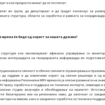
јат и кои предности можат да се постигнат.
лат во групи, да дискутираат и да градат консензус за разво
жната структура, области за соработка и рамката за координациј
а мрежа ќе биде од корист за нашата држава?
 структури кои овозможуваат ефикасно управување со монитор
лесни интеграцијата на генерираната информација во подготовка
итуционалната сличност и обично сличните ограничувања и празнини
и да најдеме и да извлечеме корист од слични решенија и од 
а неформална Регионална MRV мрежа ќе ја олесни размената на зна
RV преку соработка и поддршка на технички експерти, семинари и 
лезни студии, вклучејќи и обезбедување на квалитет. Истотак
ти билатерално или на регионално ниво, да започнат со заедн
 фактори на емисии, како и заедничко соработка за техничка поддрш