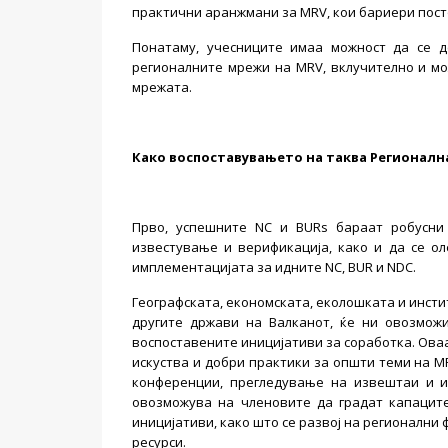
практични аранжмани за MRV, кои бариери посто
Понатаму, учесниците имаа можност да се де
регионалните мрежи на MRV, вклучително и мо
мрежата.
Како воспоставувањето на таква Регионалн
Прво, успешните NC и BURs бараат робусни
известување и верификација, како и да се о
имплементацијата за идните NC, BUR и NDC.
Географската, економската, еколошката и инст
другите држави на Валканот, ќе ни овозмож
воспоставените иницијативи за соработка. Ова
искуства и добри практики за општи теми на M
конференции, прегледување на извештаи и из
овозможува на членовите да градат капаците
иницијативи, како што се развој на регионални
ресурси.