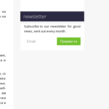
ј на
newsletter
а на
Subscribe to our newsletter for good
news, sent out every month.
Пријави се
инг,
та и
, со
веќе
ење,
веб-
а им
ички
ка и