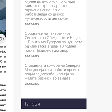
Клучен исчекор кон поголема
климатска транспарентност:
одржана национална
работилница со широк
мултисекторски ангажман
10-12-2025
Обраќање на Генералниот
Секретар на Обединетите Нации,
Н.Е. Антонио Гутереш за нужноста
од климатска акција, 10 години
ви и
после Парискиот договор
ија,
енти
10-11-2025
CC и
Стопанската комора на Северна
е во
Македонија го изработи првиот
ти и
водич за декарбонизација за
малите бизниси во земјата
28-10-2025
вање
њето
чени
сови
Тагови
ваат
вање