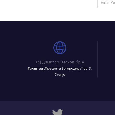
Кеј Димитар Влахов бр.4
Плоштад „Пресвета Богородица“ бр. 3,
Скопје