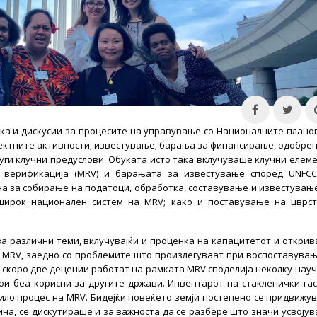
ка и дискусии за процесите на управување со Националните плано
ктните активности; известување; барања за финансирање, одобрен
ги клучни предуслови. Обуката исто така вклучуваше клучни елем
и верификација (MRV) и барањата за известување според UNFC
на за собирање на податоци, обработка, составување и известувањ
широк национален систем на MRV; како и поставување на цврс
 за различни теми, вклучувајќи и проценка на капацитетот и откри
а MRV, заедно со проблемите што произлегуваат при воспоставува
 скоро две децении работат на рамката MRV споделија неколку нау
ои беа корисни за другите држави. Инвентарот на стакленички га
било процес на MRV. Бидејќи повеќето земји постепено се придвижу
дина, се дискутираше и за важноста да се разбере што значи усвоју