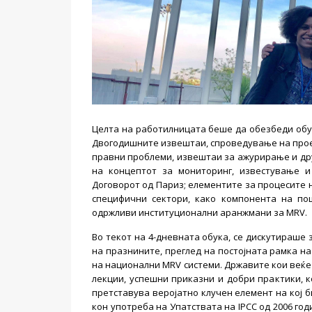
Целта на работилницата беше да обезбеди обу
Двогодишните извештаи, спроведување на прое
правни проблеми, извештаи за ажурирање и дру
на концептот за мониторинг, известување 
Договорот од Париз; елементите за процесите 
специфични сектори, како компонента на по
одржливи институционални аранжмани за MRV.
Во текот на 4-дневната обука, се дискутираше
на празнините, преглед на постојната рамка н
на национални MRV системи. Државите кои веќе
лекции, успешни приказни и добри практики, к
претставува веројатно клучен елемент на кој 
кон употреба на Упатствата на IPCC од 2006 го