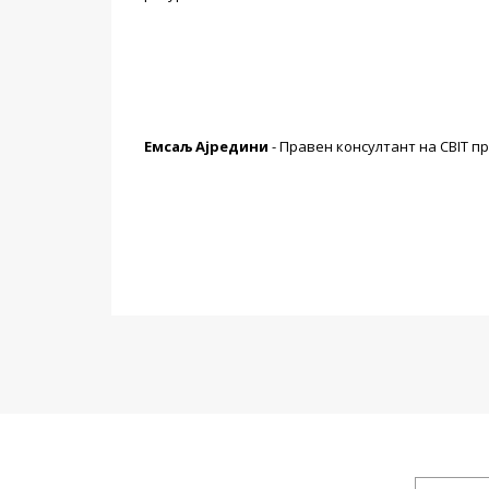
Емсаљ Ајредини
- Правен консултант на CBIT 