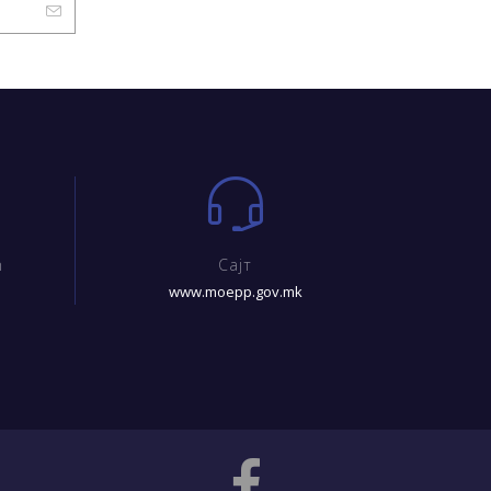
m
Сајт
www.moepp.gov.mk