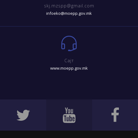
skj.mzspp@gmail.com
infoeko@moepp.gov.mk
Сајт
www.moepp.gov.mk