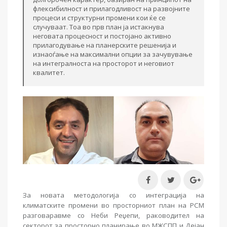
флексибилност и прилагодливост на развојните
процеси и структурни промени кои ќе се
случуваат. Тоа во прв план ја истакнува
неговата процесност и постојано активно
прилагодување на планерските решенија и
изнаоѓање на максимални опции за зачувување
на интегралноста на просторот и неговиот
квалитет.
За новата методологија со интеграција на
климатските промени во просторниот план на РСМ
разговаравме со Неби Реџепи, раководител на
секторот за просторно планирање во МЖСПП и Дејан