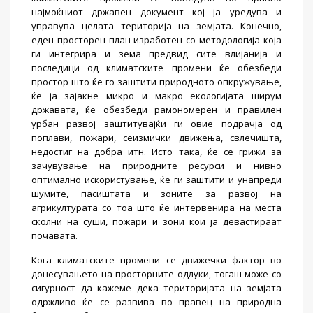
најмоќниот државен документ кој ја уредува и
управува целата територија на земјата. Конечно,
еден просторен план изработен со методологија која
ги интегрира и зема предвид сите влијанија и
последици од климатските промени ќе обезбеди
простор што ќе го заштити природното опкружување,
ќе ја зајакне микро и макро екологијата ширум
државата, ќе обезбеди рамономерен и правилен
урбан развој заштитувајќи ги овие подрачја од
поплави, пожари, сеизмички движења, свлечишта,
недостиг на добра итн. Исто така, ќе се грижи за
зачувување на природните ресурси и нивно
оптимално искористување, ќе ги заштити и унапреди
шумите, пасиштата и зоните за развој на
агрикултурата со тоа што ќе интервенира на места
сколни на суши, пожари и зони кои ја девастираат
почавата.
Кога климатските промени се движечки фактор во
донесувањето на просторните одлуки, тогаш може со
сигурност да кажеме дека територијата на земјата
одржливо ќе се развива во правец на природна