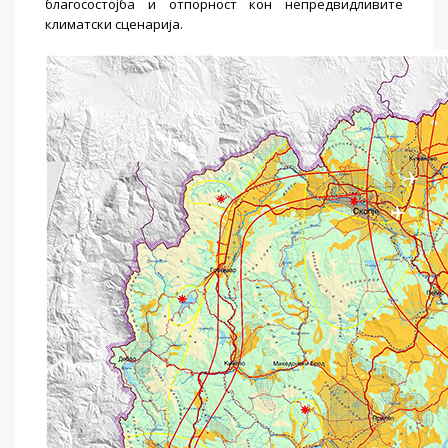
благосостојба и отпорност кон непредвидливите
климатски сценарија.