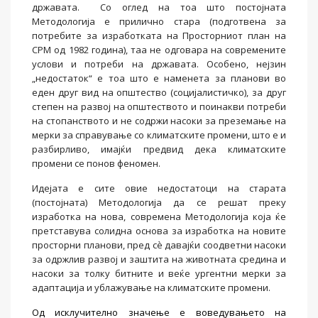
државата. Со оглед на тоа што постојната
Методологија е прилично стара (подготвена за
потребите за изработката на Просторниот план на
СРМ од 1982 година), таа не одговара на современите
услови и потреби на државата. Особено, нејзин
„недостаток“ е тоа што е наменета за планови во
еден друг вид на општество (социјалистичко), за друг
степен на развој на општеството и поинакви потреби
на стопанството и не содржи насоки за преземање на
мерки за справување со климатските промени, што е и
разбирливо, имајќи предвид дека климатските
промени се понов феномен.
Идејата е сите овие недостатоци на старата
(постојната) Методологија да се решат преку
изработка на нова, современа Методологија која ќе
претставува солидна основа за изработка на новите
просторни планови, пред сè давајќи соодветни насоки
за одржлив развој и заштита на животната средина и
насоки за толку битните и веќе ургентни мерки за
адаптација и ублажување на климатските промени.
Од исклучително значење е воведувањето на