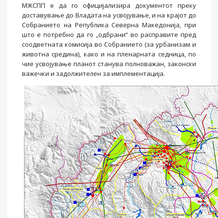
МЖСПП е да го официјализира документот преку
доставување до Владата на усвојување, и на крајот до
Собранието на Република Северна Македонија, при
што е потребно да го „одбрани“ во расправите пред
соодветната комисија во Собранието (за урбанизам и
животна средина), како и на пленарната седница, по
чие усвојување планот станува полноважан, законски
важечки и задолжителен за имплементација.