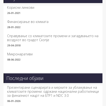
Корисни линкови
26-01-2021
Финансирање во климата
28-01-2022
Справување со климатските промени и загадувањето на
воздухот во градот Скопје
29-04-2018
Микронаративи
08-06-2022
Последни објави
Презентирани сценаријата и мерките за ублажување на
климатските промени: одржани национални работилници
за финалниот нацрт на БТР1 и NDC 3.0
06-01-2026