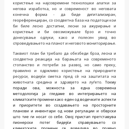
користење на најсовремени технолошки алатки за
негова изработка, но и современост во неговата
конечна форма - да биде дигитализиран,
геореференциран, со соодветна база на податоци кои
би биле лесно достапни, лесни за ажурирање и
користење и би овозможувале брзо и точно
донесување одлуки, како и полесен увид во
спроведувањето на планот и неговото мониторирање.
Таквиот план би требало да обезбеди брза, лесна и
соодветна реакција на барањата на современото
стопанство и потреби за развој, но само преку,
правилно и одржливо користење на природните
ресурси, водејќи сметка пред сè на заштитата на
животната средина и здравјето на луѓето.
Токму
поради ова, можноста за една современа
методологија ја гледаме во интегрирањето на
климатските промени како еден од водечките аспекти
и приоритети во создавањето на просторните
планови и инвентари од нови регулации и обврски
што тие ги носат со себе. Овој пристап претставува
пионерски потег бидејќи справувањето со
климатските промени се воведува во правно