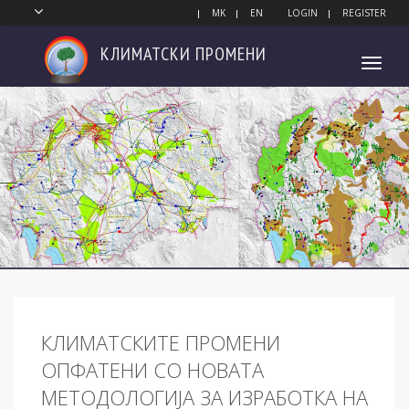
MK
EN
LOGIN
REGISTER
КЛИМАТСКИ
ПРОМЕНИ
Toggl
navig
КЛИМАТСКИТЕ ПРОМЕНИ
ОПФАТЕНИ СО НОВАТА
МЕТОДОЛОГИЈА ЗА ИЗРАБОТКА НА