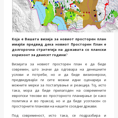
Која е Вашата визија за новиот просторен план
имајќи предвид дека новиот Просторен План е
долгорочна стратегија на државата со плански
хоризонт за дваесет години
?
Визијата за новиот просторен план е да биде
современ, што значи да одговара на денешните
услови и потреби, но и да биде визионерски,
предвидувајќи ги сите можни идни сценарија и
можните мерки за постапување и реакција. Тој, исто
така, мора да биде прилагоден на современите
европски текови во просторното планирање (и како
политика и во пракса), но и да биде усогласен со
просторните планови на нашите соседни држави.
Под современост, исто така, се подразбира и