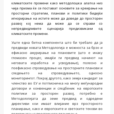
климатските промени како методолошка алатка низ
чија призма ќе се постават основите за креирање на
просторни стратегии, планови и политики бидејќи
игнорирање на истите може да доведе до просторен
развој кој нема да може да се справи со
непредвидливите сценарија предизвикани од
климатските промени.
Уште една битна компонента што би требало да ја
предвиди новата Методологија е можноста за брзо и
ефикасно ажурирање на плановите (што е инаку
гломазен процес, имајќи ги предвид начинот на
неговата изработка и усвојување), полесно и
поефикасно спроведување на просторните планови и
следењето на спроведувањето, односно
мониторингот. Покрај другото, како земја кандидат за
членство во ЕУ и потписничка на многу меѓународни
договори и конвенции и следбеник на европските
политики за просторен развој, потребно е
Методологијата да земе предвид и одредени
директиви кои имаат влијание врз просторното
планирање, како и европските и светските текови во
политиката на просторното планирање.