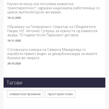
Клучен исчекор кон поголема климатска
транспарентност: одржана национална работилница со
широк мултисекторски ангажман
10-12-2025
Обраќање на Генералниот Секретар на Обединетите
Нации, Н.Е. Антонио Гутереш за нужноста од климатска
акција, 10 години после Парискиот договор
10-11-2025
Стопанската комора на Северна Македонија го
изработи првиот водич за декарбонизација за малите
бизниси во земјата
28-10-2025
Тагови
климатски промени
просторен план