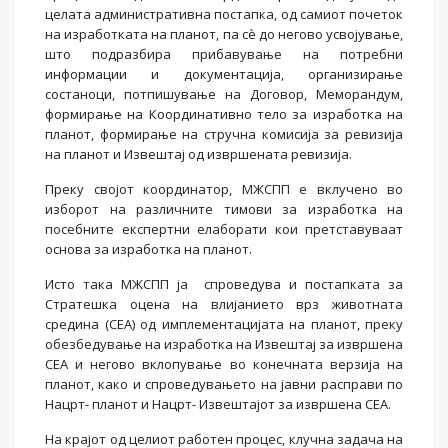
целата административна постапка, од самиот почеток
на изработката на планот, па сè до негово усвојување,
што подразбира прибавување на потребни
информации и документација, организирање
состаноци, потпишување на Договор, Меморандум,
формирање на Координативно тело за изработка на
планот, формирање на стручна комисија за ревизија
на планот и Извештај од извршената ревизија.
Преку својот координатор, МЖСПП е вклучено во
изборот на различните тимови за изработка на
посебните експертни елаборати кои претставуваат
основа за изработка на планот.
Исто така МЖСПП ја спроведува и постапката за
Стратешка оцена на влијанието врз животната
средина (СЕА) од имплементацијата на планот, преку
обезбедување на изработка на Извештај за извршена
СЕА и негово вклопување во конечната верзија на
планот, како и спроведувањето на јавни расправи по
Нацрт- планот и Нацрт- Извештајот за извршена СЕА.
На крајот од целиот работен процес, клучна задача на