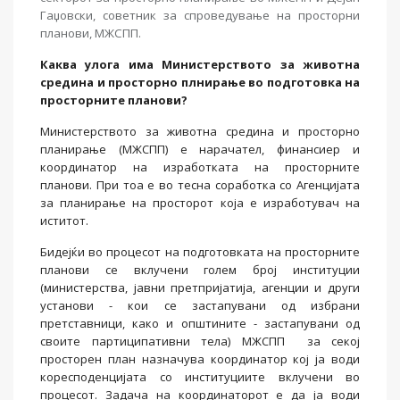
Гаџовски, советник за спроведување на просторни
планови, МЖСПП.
Каква улога има Министерството за животна
средина и просторно плнирање во подготовка на
просторните планови?
Министерството за животна средина и просторно
планирање (МЖСПП) е нарачател, финансиер и
координатор на изработката на просторните
планови. При тоа е во тесна соработка со Агенцијата
за планирање на просторот која е изработувач на
иститот.
Бидејќи во процесот на подготовката на просторните
планови се вклучени голем број институции
(министерства, јавни претпријатија, агенции и други
установи - кои се застапувани од избрани
претставници, како и општините - застапувани од
своите партиципативни тела) МЖСПП за секој
просторен план назначува координатор кој ја води
коресподенцијата со институциите вклучени во
процесот. Задача на координаторот е да ја води