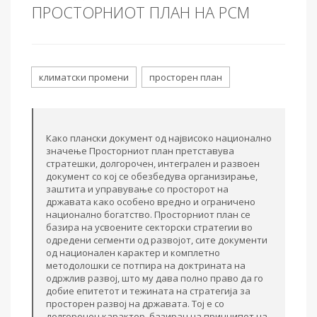
ПРОСТОРНИОТ ПЛАН НА РСМ
климатски промени
просторен план
Како плански документ од највисоко национално
значење Просторниот план претставува
стратешки, долгорочен, интегрален и развоен
документ со кој се обезбедува организирање,
заштита и управување со просторот на
државата како особено вредно и ограничено
национално богатство. Просторниот план се
базира на усвоените секторски стратегии во
одредени сегменти од развојот, сите документи
од национален карактер и комплетно
методолошки се потпира на доктрината на
одржлив развој, што му дава полно право да го
добие епитетот и тежината на стратегија за
просторен развој на државата. Тој е со
долгорочен карактер, базиран на принципот на