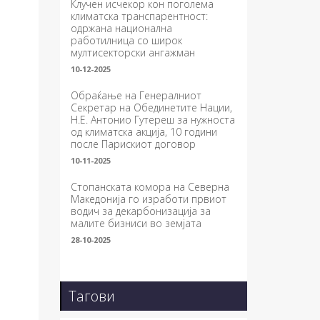
Клучен исчекор кон поголема
климатска транспарентност:
одржана национална
работилница со широк
мултисекторски ангажман
10-12-2025
Обраќање на Генералниот
Секретар на Обединетите Нации,
Н.Е. Антонио Гутереш за нужноста
од климатска акција, 10 години
после Парискиот договор
10-11-2025
Стопанската комора на Северна
Македонија го изработи првиот
водич за декарбонизација за
малите бизниси во земјата
28-10-2025
Тагови