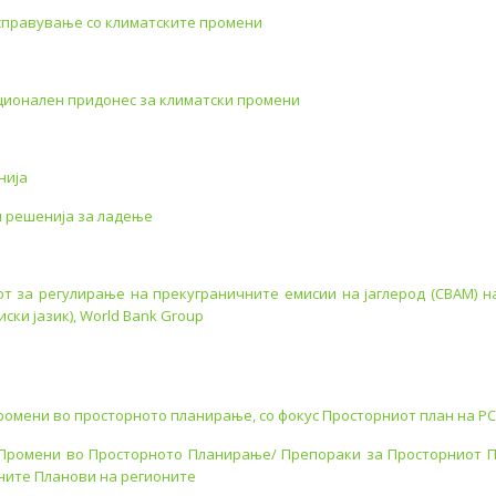
справување со климатските промени
ионален придонес за климатски промени
нија
и решенија за ладење
т за регулирање на прекуграничните емисии на јаглерод (CBAM) н
ски јазик), World Bank Group
ромени во просторното планирање, со фокус Просторниот план на Р
Промени во Просторното Планирање/ Препораки за Просторниот 
ните Планови на регионите