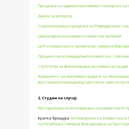
Проценка на административниот капацитет за 
Данок на јаглерод
Социоекономска проценка на Ревидираниот нац
Циркуларна економија и климатски промени
ЦОР и климатските промени во Северна Македо
Процена на потенцијалните климатски - поволн
Стратегија за финансирање на климатски акции
Влијанието на имплементацијата на Механизмо
врз Северна Македонија (достапно само на англи
2. Студии на случај:
Методологија за интегрирање на климатските п
Кратка брошура
Интегрирање на Климатските 
на Република Северна Македонија и за Простор