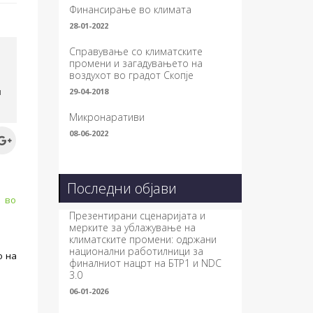
Финансирање во климата
28-01-2022
Справување со климатските
промени и загадувањето на
воздухот во градот Скопје
и
29-04-2018
Микронаративи
08-06-2022
Последни објави
а во
Презентирани сценаријата и
мерките за ублажување на
климатските промени: одржани
национални работилници за
о на
финалниот нацрт на БТР1 и NDC
3.0
06-01-2026