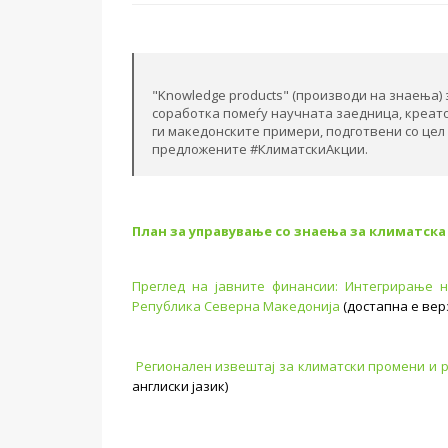
"Knowledge products" (производи на знаења)
соработка помеѓу научната заедница, креато
ги македонските примери, подготвени со цел
предложените #КлиматскиАкции.
План за управување со знаења за климатска
Преглед на јавните финансии: Интегрирање 
Република Северна Македонија
(достапна е верз
Регионален извештај за климатски промени и 
англиски јазик)