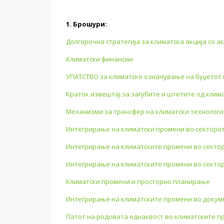
1. Брошури:
Долгорочна стратегија за климатска акција со а
Климатски финансии
УПАТСТВО за климатско означување на буџетот
Краток извештај за загубите и штетите од кли
Механизми за трансфер на климатски технологи
Интегрирање на климатски промени во секторот
Интегрирање на климатските промени во секто
Интегрирање на климатските промени во секто
Климатски промени и просторно планирање
Интегрирање на климатските промени во докум
Патот на родовата еднаквост во климатските п