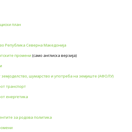
кциски план
 во Република Северна Македонија
матските промени
(само англиска верзија)
и
 земјоделство, шумарство и употреба на земјиште (АФОЛУ)
рот транспорт
рот енергетика
ентите за родова политика
ромени