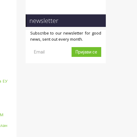
newsletter
Subscribe to our newsletter for good
news, sent out every month.
Пријави се
а ЕУ
СМ
План