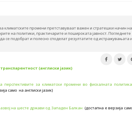
 за климатските промени претставуваат важен и стратешки начин на
рите на политики, практичарите и пошироката јавност. Погледнете
 да се подобрат и полесно споделат резултатите од истражувањата 
 транспарентност (англиски јазик)
на перспективите за климатски промени во фискалната политик
ија само на англиски јазик)
развој на шесте држави од Западен Балкан
(достапна е верзија сам