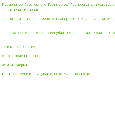
е Промени во Просторното Планирање/ Препораки за подготовк
урбанистички планови)
 организација на просторното планирање кои се чувствителн
 на климатските промени во Република Северна Македонија – Се
ики и мерки - СТУТРА
атека кон зелен транспорт
политики и мерки
атските промени и загадување на воздухот во Скопје