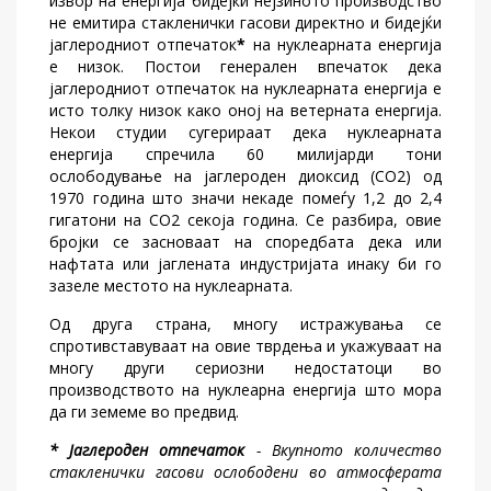
извор на енергија бидејќи нејзиното производство
не емитира стакленички гасови директно и бидејќи
јаглеродниот отпечаток
*
на нуклеарната енергија
е низок. Постои генерален впечаток дека
јаглеродниот отпечаток на нуклеарната енергија е
исто толку низок како оној на ветерната енергија.
Некои студии сугерираат дека нуклеарната
енергија спречила 60 милијарди тони
ослободување на јаглероден диоксид (СО2) од
1970 година што значи некаде помеѓу 1,2 до 2,4
гигатони на СО2 секоја година. Се разбира, овие
бројки се засноваат на споредбата дека или
нафтата или јаглената индустријата инаку би го
зазеле местото на нуклеарната.
Од друга страна, многу истражувања се
спротивставуваат на овие тврдења и укажуваат на
многу други сериозни недостатоци во
производството на нуклеарна енергија што мора
да ги земеме во предвид.
* Јаглероден отпечаток
- Вкупното количество
стакленички гасови ослободени во атмосферата