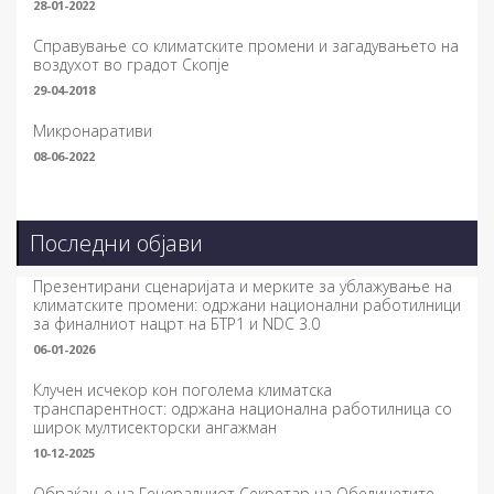
28-01-2022
Справување со климатските промени и загадувањето на
воздухот во градот Скопје
29-04-2018
Микронаративи
08-06-2022
Последни објави
Презентирани сценаријата и мерките за ублажување на
климатските промени: одржани национални работилници
за финалниот нацрт на БТР1 и NDC 3.0
06-01-2026
Клучен исчекор кон поголема климатска
транспарентност: одржана национална работилница со
широк мултисекторски ангажман
10-12-2025
Обраќање на Генералниот Секретар на Обединетите