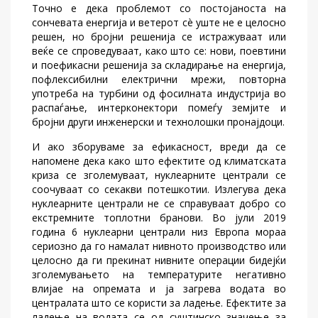
Точно е дека проблемот со постојаноста на
сончевата енергија и ветерот сè уште не е целосно
решен, но бројни решенија се истражуваат или
веќе се спроведуваат, како што се: нови, поевтини
и поефикасни решенија за складирање на енергија,
пофлексибилни електрични мрежи, повторна
употреба на турбини од фосилната индустрија во
распаѓање, интерконектори помеѓу земјите и
бројни други инженерски и технолошки пронајдоци.
И ако зборуваме за ефикасност, вреди да се
напомене дека како што ефектите од климатската
криза се зголемуваат, нуклеарните централи се
соочуваат со секакви потешкотии. Излегува дека
нуклеарните централи не се справуваат добро со
екстремните топлотни бранови. Во јули 2019
година 6 нуклеарни централи низ Европа мораа
сериозно да го намалат нивното производство или
целосно да ги прекинат нивните операции бидејќи
зголемувањето на температурите негативно
влијае на опремата и ја загрева водата во
централата што се користи за ладење. Ефектите за
ладење на водата се од суштинско значење за