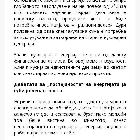
глобалното затоплување на не повеќе од 2°C (за
што повеќето научници тврдат дека веќе е
премногу високо), процениле дека ќе биде
потребна инвестиција од 4 трилиони долари. Дури
половина од оваа спектакуларна сума е потребна
за исклучување и затворање на старите нуклеарни
централи.
Значи, нуклеарната енергија не е ни од далеку
финансиски исплатлива. Во овој момент всушност,
Кина и Русија се единствените две земји во светот
кои инвестираат во нови нуклеарни проекти.
Дебатата за „постојаноста“ на енергијата ја
губи релевантноста
Нејзините приврзаници тврдат дека нуклеарната
енергија може да обезбеди „чиста“ енергија кога
сонцето не сјае
и
ветерот не дува
. Иако можеби
тоа беше вистина во минатото, денес
непостојаноста на нуклеарната енергија всушност
работи против самата себе.