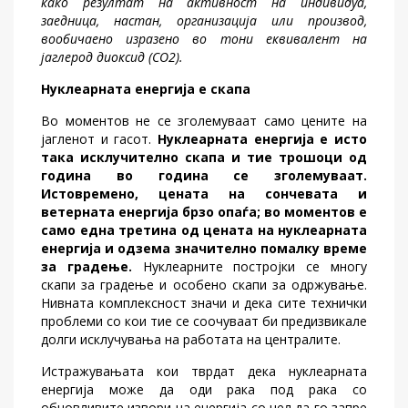
како резултат на активност на индивидуа,
заедница, настан, организација или производ,
вообичаено изразено во тони еквивалент на
јаглерод диоксид (CO2).
Нуклеарната енергија е скапа
Во моментов не се зголемуваат само цените на
јагленот и гасот.
Нуклеарната енергија е исто
така исклучително скапа и тие трошоци од
година во година се зголемуваат.
Истовремено, цената на сончевата и
ветерната енергија брзо опаѓа; во моментов е
само една третина од цената на нуклеарната
енергија и одзема значително помалку време
за градење.
Нуклеарните постројки се многу
скапи за градење и особено скапи за одржување.
Нивната комплексност значи и дека сите технички
проблеми со кои тие се соочуваат би предизвикале
долги исклучувања на работата на централите.
Истражувањата кои тврдат дека нуклеарната
енергија може да оди рака под рака со
обновливите извори на енергија со цел да го запре