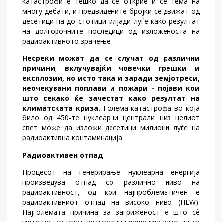
катастрофи е тешко да се открие и се тема на
многу дебати, и предвидените бројки се движат од
десетици па до стотици илјади луѓе како резултат
на долгорочните последици од изложеноста на
радиоактивното зрачење.
Несреќи можат да се случат од различни
причини, вклучувајќи човечки грешки и
експлозии, но исто така и заради земјотреси,
неочекувани поплави и пожари - појави кои
што секако ќе зачестат како резултат на
климатската криза.
Голема катастрофа во која
било од 450-те нуклеарни централи низ целиот
свет може да изложи десетици милиони луѓе на
радиоактивна контаминација.
Радиоактивен отпад
Процесот на генерирање нуклеарна енергија
произведува отпад со различно ниво на
радиоактивност, од кои најпроблематичен е
радиоактивниот отпад на високо ниво (HLW).
Најголемата причина за загриженост е што сè
уште не постојат долгорочни решенија како да се