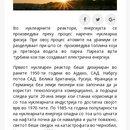
Во нуклеарните реактори, енергијата се
произведува преку процес наречен нуклеарна
фисија. При овој процес атомите на ураниум се
разделуваат при што се произведува топлина која
ја претвора водата во пареа. Пареата врти
турбини кои пак создаваат електрична енергија.
Првиот нуклеарен реактор беше дизајниран во
раните 1950-ти години во Ајдахо, САД. Набргу
потоа САД, Велика Британија, Русија, Франција и
Германија беа земји пионери кои започнаа да ја
користат технологијата комерцијално, а подоцна
следеа уште 20-ина земји кои станаа корисници и
со тоа нуклеарната индустрија го достигна својот
врв во 1970-тите. По 1985-та година популарноста
на нуклеарната енергија опадна со тоа што цената
на нафтата почна да се намалува и уште поважно,
светот беше сведок на катастрофата во Чернобил,