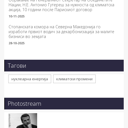
Нации, Н.Е. Антонио Гутереш за нужноста од климатска
акција, 10 години после Парискиот договор
10-11-2025
Стопанската комора на Северна Македонија го
изработи првиот водич за декарбонизација за малите
бизниси во земјата
28-10-2025
Тагови
нуклеарна енергија
климатски промени
Photostream