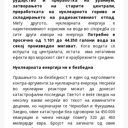
рударство и преработка на ураниум,
затворањето на старите централи,
преработката на нуклеарното гориво и
складирањето на радиоактивниот отпад
.
Меѓу другото, нуклеарната енергија е
најинтензивниот корисник на вода во споредба со
сите други извори на енергија.
Потребно е
просечно од 1.101 до 44.350 галони вода за
секој произведен мегават.
Кога водата се
испушта од централата, истата има негативни
ефекти врз морскиот свет и крајбрежните средини.
Нуклеарната енергија не е безбедна
Прашањето за безбедност е еден од најголемите
контра-аргументи за нуклеарната енергија. Несреќи
во нуклеарни реактори можат да донесат
катастрофални последици. Светот е веќе сведок на
неколку вакви несреќи во текот на изминатите
децении, но најзначајни се Чернобил и Фукушима.
Заедно, овие катастрофи беа одговорни за 450.000
евакуации и чинеа некаде помеѓу 320 до 460
милијарди евра. Бројот на загинати од овие