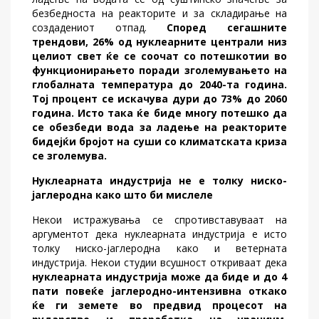
безбедноста на реакторите и за складирање на
создадениот отпад.
Според сегашните
трендови, 26% од нуклеарните централи низ
целиот свет ќе се соочат со потешкотии во
функционирањето поради зголемувањето на
глобалната температура до 2040-та година.
Тој процент се искачува дури до 73% до 2060
година. Исто така ќе биде многу потешко да
се обезбеди вода за ладење на реакторите
бидејќи бројот на суши со климатската криза
се зголемува.
Нуклеарната индустрија не е толку ниско-
јаглеродна како што би мислеле
Некои истражувања се спротивставуваат на
аргументот дека нуклеарната индустрија е исто
толку ниско-јаглеродна како и ветерната
индустрија. Некои студии всушност откриваат дека
нуклеарната индустрија може да биде и до 4
пати повеќе јаглеродно-интензивна откако
ќе ги земете во предвид процесот на