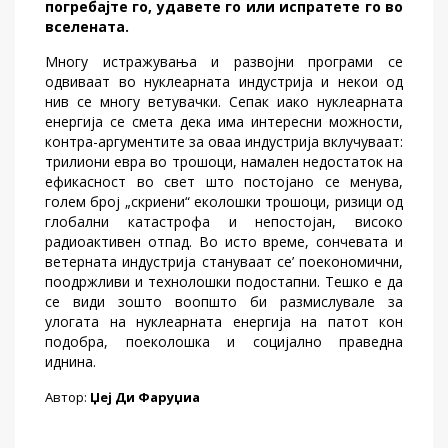
погребајте го, удавете го или испратете го во
вселената.
Многу истражувања и развојни програми се
одвиваат во нуклеарната индустрија и некои од
нив се многу ветувачки. Сепак иако нуклеарната
енергија се смета дека има интересни можности,
контра-аргументите за оваа индустрија вклучуваат:
трилиони евра во трошоци, намален недостаток на
ефикасност во свет што постојано се менува,
голем број „скриени“ еколошки трошоци, ризици од
глобални катастрофа и непостојан, високо
радиоактивен отпад. Во исто време, сончевата и
ветерната индустрија стануваат сe’ поекономични,
поодржливи и технолошки подостапни. Тешко е да
се види зошто воопшто би размислувале за
улогата на нуклеарната енергија на патот кон
подобра, поеколошка и социјално праведна
иднина.
Автор:
Џеј Ди Фаруџиа