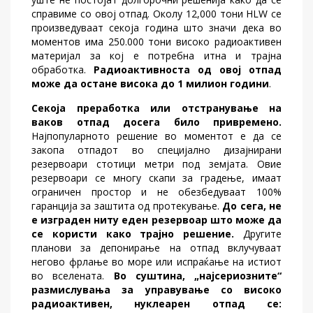
справиме со овој отпад. Околу 12,000 тони HLW се
произведуваат секоја година што значи дека во
моментов има 250.000 тони високо радиоактивен
материјал за кој е потребна итна и трајна
обработка.
Радиоактивноста од овој отпад
може да остане висока до 1 милион години
.
Секоја преработка или отстранување на
ваков отпад досега било привремено.
Најпопуларното решение во моментот е да се
закопа отпадот во специјално дизајнирани
резервоари стотици метри под земјата. Овие
резервоари се многу скапи за градење, имаат
ограничен простор и не обезбедуваат 100%
гаранција за заштита од протекување.
До сега, не
е изграден ниту еден резервоар што може да
се користи како трајно решение.
Другите
планови за депонирање на отпад вклучуваат
негово фрлање во море или испраќање на истиот
во вселената.
Во суштина, „најсериозните“
размислувања за управување со високо
радиоактивен, нуклеарен отпад се: