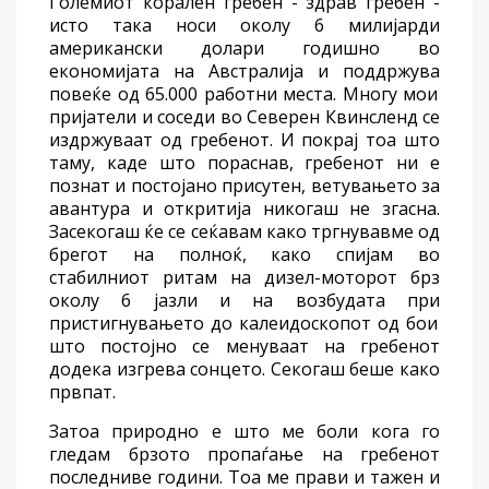
Големиот корален гребен - здрав гребен -
исто така
носи
околу 6 милијарди
американски долари годишно во
економијата на Австралија и
поддржува
повеќе од 65.000 работни места.
М
ногу мои
пријатели и соседи
во
Северен Квинсленд
се
издржуваат од
гребенот. И покрај тоа што
таму, каде што пораснав,
гребенот
ни
е
познат и постојано присутен, ветувањето за
авантура и открити
ја
никогаш не
згасна
.
Зас
екогаш ќе се сеќавам
како
тргн
ував
м
е
од
брегот на полноќ
, како
спијам
во
стабилниот ритам на дизел-моторот брз
околу
6 јазли и
на
возбуда
та при
пристигнувањето до калеидоскопот
од
бои
што постојно се менуваат на гребенот
додека
изгре
в
а сонцето.
Секогаш беше како
првпат
.
Затоа
природно
е
што ме боли кога
го
гледа
м
брзото
пропаѓање
на гребенот
последниве години.
Тоа ме
прави и тажен и