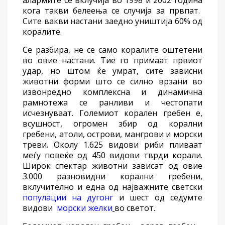
алармите се вклучија
во 1998 и 2002 година
кога такви белеења се случија за првпат.
Сите вакви
настани
заедно
уништија 60% од
коралите.
Се разбира, не се само коралите оштетени
во овие настани.
Тие
го
примаат првиот
удар
, но штом ќе умрат, сите зависни
животни форми што се
силно врзани во
из
вонредно комплексна и динамична
рамнотежа се ранливи и честопати
исчезнуваат
.
Г
олемиот корален гребен е
,
всушност,
огромен збир
од
корални
гребени,
атоли
, острови, мангрови и
морски
треви
. Околу 1.625 видови риби пливаат
меѓу повеќе од 450 видови тврди корали.
Широк спектар животни
зависат од
овие
3.000 разновидни корални гребени,
вклучително и една од најважните светски
популации на дугонг
и шест
од седумте
видови
морски желки
во светот.