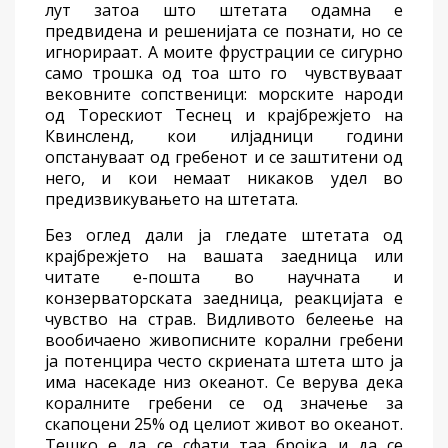
лут затоа што штетата одамна
е
предвиде
на
и решенијата се познати, но
се
игнорира
ат
.
А
моите фрустрации
се сигурно
само трошка од тоа што го
чувствуваат
вековните
сопственици: морските народи
од
Т
орескиот
Т
еснец и крајбрежјето на
Квинсленд, кои илјадници години
опстануваат од гребенот и се
заштитени од
него
, и кои
немаат никаков удел во
предизвикувањето на
штета
та
.
Без
оглед
дали ја гледате штетата од
крајбрежје
то
на вашата заедница или
читате е-пошта
во
научната и
конзерваторската заедница, реакцијата е
чувство на страв. Видливо
то
беле
е
ње на
вообичаено
живописни
те
корални гребени
ја
потенцира
често
скриената штета што ја
има
насекаде низ океанот
. Се верува дека
коралните гребени
се од
значење за
скапоцен
и
25% од целиот живот во океанот.
Тешко е да се
сфати
таа бројка и да се