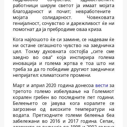
работници ширум светот
ја
имаат моја
та
благодарност и почит; невработените
моја
та
солидарност. Чове
ковата
генијалност, сочувство и дарежливост ќе ни
помогнат да ја пребродиме
оваа криза.
Кога најлошото ќе
си замине
, се надевам
ќе
ни остане
сегашното чувство на заедничка
цел.
Токму духовната состојба
„сите сме
заедно
во ова
“
која
инспирира голема
иновација и голема жртва е
тоа
што ни
треба
за
да го победиме друг
иот
заеднички
непријател: климатските промени.
Март и април 2020 година донесоа
вести
з
а
третото големо избелување на
Големиот
корален гребен
во последните
пет години.
Бел
е
ењето се јавува кога коралите се
загрозени од
високи
те
температури на
водата. Претходните големи беле
е
њ
а
беа
забележани во 2016 и 2017 година. Сепак,