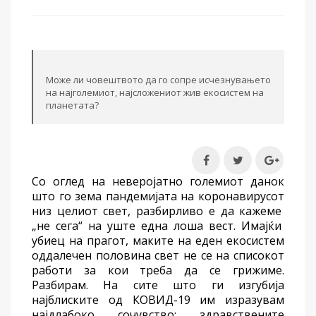
Може ли човештвото да го сопре исчезнувањето
на најголемиот, најсложениот жив екосистем на
планетата?
Со оглед на неверојатно големиот данок
што го зема
пандемијата на коронавирус
от
низ целиот свет, разбирливо е да каже
ме
„не сега“ на уште една лоша вест.
Имајќи
убиец на прагот, маките на еден екосистем
оддалечен
половина свет
не се на
списокот
работи за кои треба да се грижиме.
Разбирам.
На сите
што ги изгубија
најблиските
од
КОВИД
-19
им изразувам
нај
длабок
о
сочувство; здравствените