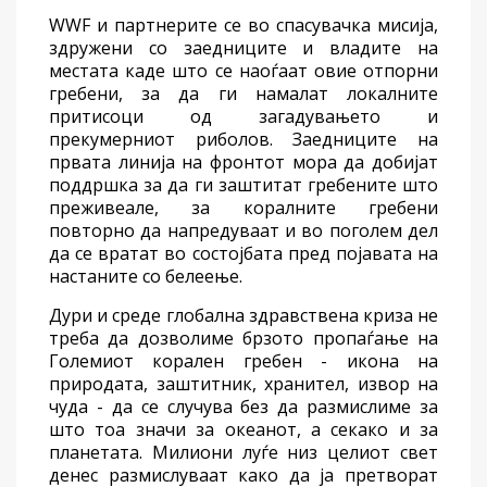
WWF и партнерите се во
спасувачка
мисија,
здруж
ени
со заедниците и владите на
местата каде што се наоѓаат овие
отпорни
гребени
,
за да ги намалат локалните
притисоци
од
загадувањето и
прекумерниот риболов. Заедниците на
првата
линија на фронтот мора да
добијат
поддршка за да ги заштитат
гребените што
преживеале, за коралните гребени
повторно
да
напредуваат
и во
поголем дел
да се вратат во состојбата
пред
појавата на
настаните со
бел
е
ење.
Дури и среде глобална здравствена криза не
треба да дозволиме брзото
пропаѓање
на
Големиот корален гребен - икона на
природата,
заштитник
,
хранител
, извор на
чуда - да
се случува
без да размислиме за
што тоа значи за океанот
,
а секако и за
планетата. Милиони
луѓе
низ целиот свет
денес размислуваат како да
ја
претворат