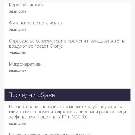
Корисни линкови
26-01-2021
Финансирање во климата
28-01-2022
Справување со климатските промени и загадувањето на
воздухот во градот Скопје
29-04-2018
Микронаративи
08-06-2022
Последни објави
Презентирани сценаријата и мерките за ублажување на
климатските промени: одржани национални работилници
за финалниот нацрт на БТР1 и NDC 3.0
06-01-2026
Клучен исчекор кон поголема климатска