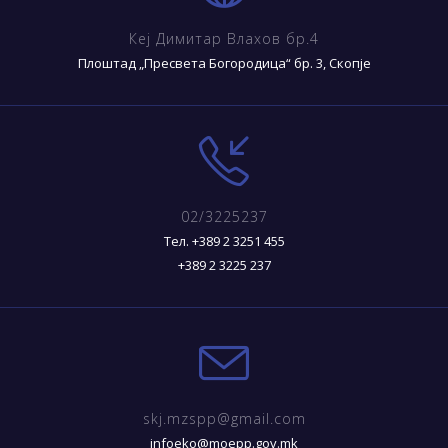
Кеј Димитар Влахов бр.4
Плоштад „Пресвета Богородица“ бр. 3, Скопје
02/3225237
Тел. +389 2 3251 455
+389 2 3225 237
skj.mzspp@gmail.com
infoeko@moepp.gov.mk