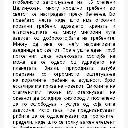
глобално
то
затоплување на 1,5 степени
Целзиусови, многу корални гребени
во
светот
ќе
настрадаат преку
беле
е
ње. Во
повеќето места каде
што
има огромни
корални гребени, здравјето, храната и
егзистенцијата на многу милиони луѓе
зависат од
добросотојбата
на гребени
те
.
Многу од
нив
се меѓу најранливите
заедници во светот. Тоа е уште еден груб
потсетник дека човековата состојба не
може да се одвои од здравјето на
планетата. Значи, природната загуба
поврзана со огромното оштетување
на
коралните гребени е, всушност,
брзо
ескалирачка
криза
на човекот
. Емисиите на
стакленички гасови
му
отежнуваат
на
океанот
да складира
кислород и постепено
да го
ослободува - услуга од која сите
зависиме. Исто така,
тие
предизвикува
ат
риби
те
да се оддалеч
ува
ат од тропските
предели, каде што се толку важен
елемент