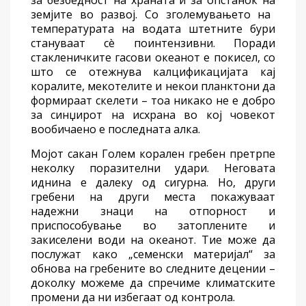
за
безбедност на храната и
за опстанок на
земјите во развој.
С
о зголемувањето на
температурата на водата
штетните бури
стануваат сè поинтензивни
.
Поради
стакленичките гасови
океанот
е
по
кисел, со
што
се
отежнува калцификацијата
кај
корали
те
, мекотели
те
и некои планктони да
формираат скелети –
тоа никако
не е добро
за синџирот на исхрана
во
кој
човекот
вообичаено
е последната алка.
Мојот сакан Голем корален гребен претрпе
неколку
поразителни
удари. Неговата
иднина е далеку од сигурна. Но, други
гребени на други места покажуваат
надежни знаци на
отпорност
и
приспособување
во затопл
ените и
закиселени води на
океанот.
Тие
може
да
послужат како
„семенски
материјал
“ за
обнова на гребени
те
во
следните
децении –
доколку
можеме да спречиме климатски
те
промени
да ни избегаат од контрола
.