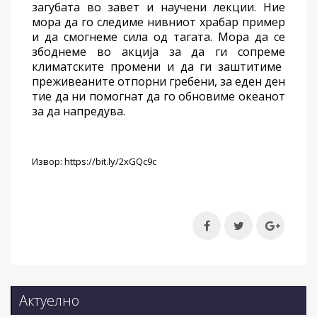
загуб
ата
во
завет
и
научени
лекции. Ние
мора да го следиме нивниот храбар пример
и да
смогнеме
сила од тагата.
М
ора да
се
збоднеме во
акција
за
да ги
сопреме
климатските промени и да ги заштитиме
преживеаните
отпорни
гребени, за еден ден
тие
да
ни
помогнат
да го обновиме
океан
от
за да напредува.
Извор: https://bit.ly/2xGQc9c
Актуелно