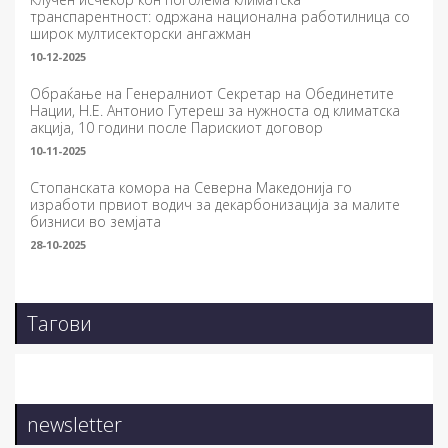
транспарентност: одржана национална работилница со
широк мултисекторски ангажман
10-12-2025
Обраќање на Генералниот Секретар на Обединетите
Нации, Н.Е. Антонио Гутереш за нужноста од климатска
акција, 10 години после Парискиот договор
10-11-2025
Стопанската комора на Северна Македонија го
изработи првиот водич за декарбонизација за малите
бизниси во земјата
28-10-2025
Тагови
newsletter