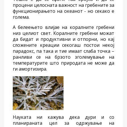
процени
целосната важност
на гребени
те
за
функционирањето на океанот - но
секако
е
голема.
А
беле
е
њето влијае на коралните гребени
низ целиот свет. Коралните гребени можат
да бидат и продуктивни и
отпорни
, но
кај
сложени
те
креации секогаш постои некој
парадокс
,
па така и
тие имаат слаба
точка
–
ранливи
се
на
брзото зголемување на
температури
те
што
природата не може да
ги
амортизира
.
Науката ни кажува дека дури и
со
планираната
цел за одржување на