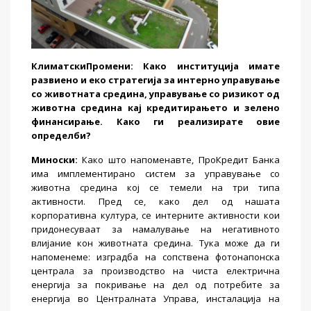
КлиматскиПромени
: Како институција имате
развиено и еко стратегија за интерно управување
со животната средина, управување со ризикот од
животна средина кај кредитирањето и зелено
финансирање. Како ги реализирате овие
определби?
Миноски
:
Како што напоменавте, ПроКредит Банка
има имплементирано систем за управување со
животна средина кој се темели на три типа
активности. Пред се, како дел од нашата
корпоративна култура, се интерните активности кои
придонесуваат за намалување на негативното
влијание кон животната средина. Тука може да ги
напоменеме: изградба на сопствена фотонапонска
централа за производство на чиста електрична
енергија за покривање на дел од потребите за
енергија во Централната Управа, инсталација на