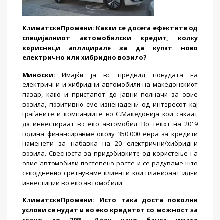
КлиматскиПромени
: Какви се досега ефектите од
специјалниот автомобилски кредит, колку
корисници аплицирале за да купат ново
електрично или хибридно возило?
Миноски
:
Имајќи ја во предвид понудата на
електрични и хибридни автомобили на македонскиот
пазар, како и пристапот до јавни полначи за овие
возила, позитивно сме изненадени од интересот кај
граѓаните и компаниите во С.Македонија кои сакаат
да инвестираат во еко автомобил. Во текот на 2019
година финансиравме околу 350.000 евра за кредити
наменети за набавка на 20 електрични/хибридни
возила. Свесноста за придобивките од користење на
овие автомобили постепено расте и се радуваме што
секојдневно сретнуваме клиенти кои планираат идни
инвестиции во еко автомобили.
КлиматскиПромени
: Исто така доста поволни
услови се нудат и во еко кредитот со можност за
грант до 20%. Дали како банка имате