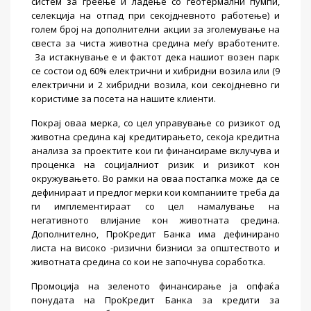
систем за греење и ладење со геотермални пумпи,
селекција на отпад при секојдневното работење) и
голем број на дополнителни акции за зголемување на
свеста за чиста животна средина меѓу вработените.
За истакнување е и фактот дека нашиот возен парк
се состои од 60% електрични и хибридни возила или (9
електрични и 2 хибридни возила, кои секојдневно ги
користиме за посета на нашите клиенти.
Покрај оваа мерка, со цел управување со ризикот од
животна средина кај кредитирањето, секоја кредитна
анализа за проектите кои ги финансираме вклучува и
проценка на социјалниот ризик и ризикот кон
окружувањето. Во рамки на оваа постапка може да се
дефинираат и предлог мерки кои компаниите треба да
ги имплементираат со цел намалување на
негативното влијание кон животната средина.
Дополнително, ПроКредит Банка има дефинирано
листа на високо -ризични бизниси за општеството и
животната средина со кои не започнува соработка.
Промоција на зеленото финансирање ја опфаќа
понудата на ПроКредит Банка за кредити за