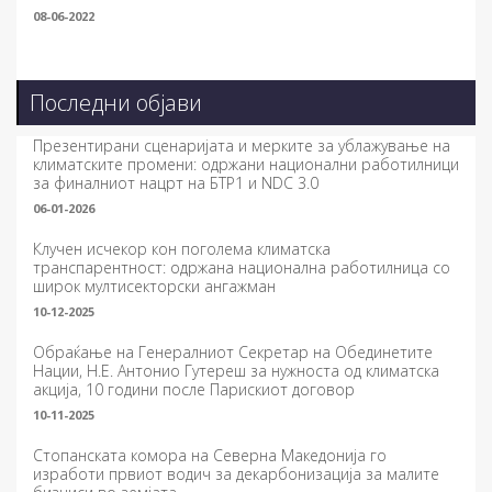
08-06-2022
Последни објави
Презентирани сценаријата и мерките за ублажување на
климатските промени: одржани национални работилници
за финалниот нацрт на БТР1 и NDC 3.0
06-01-2026
Клучен исчекор кон поголема климатска
транспарентност: одржана национална работилница со
широк мултисекторски ангажман
10-12-2025
Обраќање на Генералниот Секретар на Обединетите
Нации, Н.Е. Антонио Гутереш за нужноста од климатска
акција, 10 години после Парискиот договор
10-11-2025
Стопанската комора на Северна Македонија го
изработи првиот водич за декарбонизација за малите