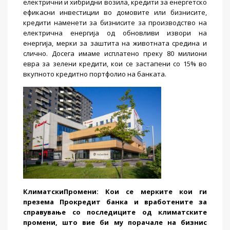
електрични и хибридни возила, кредити за енергетско
ефикасни инвестиции во домовите или бизнисите,
кредити наменети за бизнисите за производство на
електрична енергија од обновливи извори на
енергија, мерки за заштита на животната средина и
слично. Досега имаме исплатено преку 80 милиони
евра за зелени кредити, кои се застапени со 15% во
вкупното кредитно портфолио на банката.
КлиматскиПромени
: Кои се мерките кои ги
презема Прокредит банка и вработените за
справување со последиците од климатските
промени, што вие би му порачале на бизнис