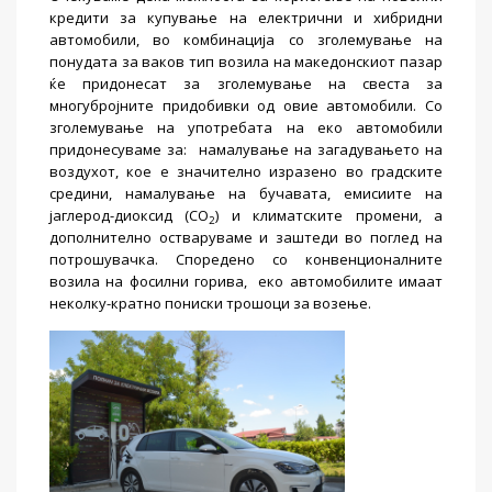
кредити за купување на електрични и хибридни
автомобили, во комбинација со зголемување на
понудата за ваков тип возила на македонскиот пазар
ќе придонесат за зголемување на свеста за
многубројните придобивки од овие автомобили. Со
зголемување на употребата на еко автомобили
придонесуваме за: намалување на загадувањето на
воздухот, кое е значително изразено во градските
средини, намалување на бучавата, емисиите на
јаглерод-диоксид (CO
) и климатските промени, a
2
дополнително остваруваме и заштеди во поглед на
потрошувачка. Споредено со конвенционалните
возила на фосилни горива, еко автомобилите имаат
неколку-кратно пониски трошоци за возење.