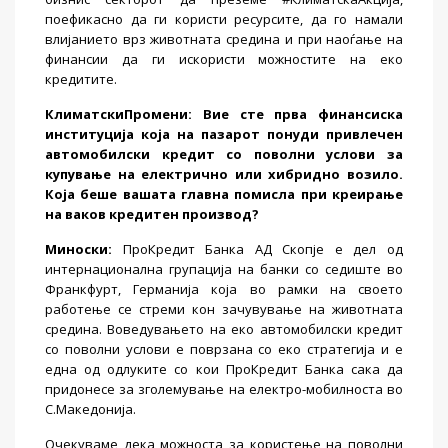
поефикасно да ги користи ресурсите, да го намали
влијанието врз животната средина и при наоѓање на
финансии да ги искористи можностите на еко
кредитите.
КлиматскиПромени
: Вие сте прва финансиска
институција која на пазарот понуди привлечен
автомобилски кредит со поволни услови за
купување на електрично или хибридно возило.
Која беше вашата главна помисла при креирање
на ваков кредитен производ?
Миноски
:
ПроКредит Банка АД Скопје е дел од
интернационална групација на банки со седиште во
Франкфурт, Германија која во рамки на своето
работење се стреми кон зачувување на животната
средина. Воведувањето на еко автомобилски кредит
со поволни услови е поврзана со еко стратегија и е
една од одлуките со кои ПроКредит Банка сака да
придонесе за зголемување на електро-мобилноста во
С.Македонија.
Очекуваме дека можноста за користење на поволни