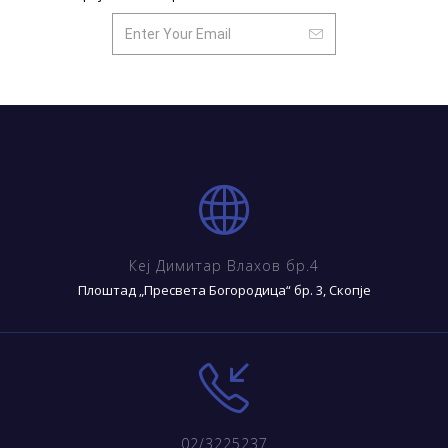
Кеј Димитар Влахов бр.4
Плоштад „Пресвета Богородица“ бр. 3, Скопје
02/3225237