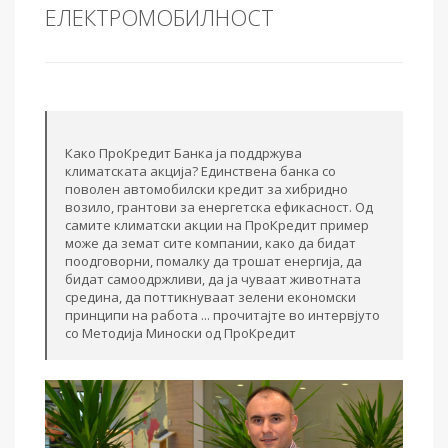
ЕЛЕКТРОМОБИЛНОСТ
Како ПроКредит Банка ја поддржува
климатската акција? Единствена банка со
поволен автомобилски кредит за хибридно
возило, грантови за енергетска ефикасност. Од
самите климатски акции на ПроКредит пример
може да земат сите компании, како да бидат
поодговорни, помалку да трошат енергија, да
бидат самоодржливи, да ја чуваат животната
средина, да поттикнуваат зелени економски
принципи на работа ... прочитајте во интервјуто
со Методија Миноски од ПроКредит