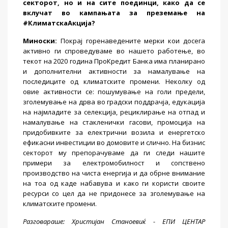
секторот, но и на сите поединци, како да се
вклучат во кампањата за преземање на
#КлиматскаАкција?
Миноски
:
Покрај горенаведените мерки кои досега
активно ги спроведуваме во нашето работење, во
текот на 2020 година ПроКредит Банка има планирано
и дополнителни активности за намалување на
последиците од климатските промени. Неколку од
овие активности се: пошумување на голи предели,
зголемување на дрва во градски поддрачја, едукација
на најмладите за селекција, рециклирање на отпад и
намалување на стакленички гасови, промоција на
придобивките за електрични возила и енергетско
ефикасни инвестиции во домовите и слично. На бизнис
секторот му препорачуваме да ги следи нашите
примери за електромобилност и сопствено
производство на чиста енергија и да обрне внимание
на тоа од каде набавува и како ги користи своите
ресурси со цел да не придонесе за зголемување на
климатските промени.
Разговараше: Христијан Станоевиќ - ЕПИ ЦЕНТАР