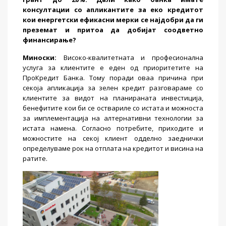
консултации со апликантите за еко кредитот
кои енергетски ефикасни мерки се најдобри да ги
преземат и притоа да добијат соодветно
финансирање?
Миноски
:
Високо-квалитетната и професионална
услуга за клиентите е еден од приоритетите на
ПроКредит Банка. Тому поради оваа причина при
секоја апликација за зелен кредит разговараме со
клиентите за видот на планираната инвестиција,
бенефитите кои би се оствариле со истата и можноста
за имплементација на алтернативни технологии за
истата намена. Согласно потребите, приходите и
можностите на секој клиент одделно заеднички
определуваме рок на отплата на кредитот и висина на
ратите.