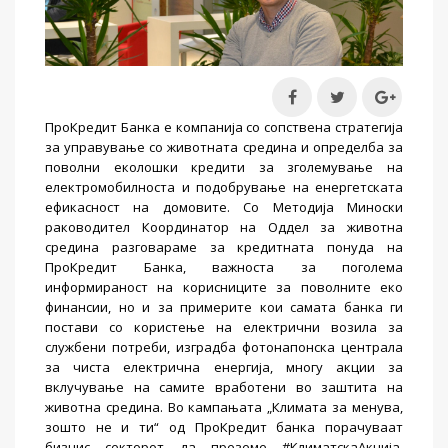
ПроКредит Банка е компанија со сопствена стратегија
за управување со животната средина и определба за
поволни еколошки кредити за зголемување на
електромобилноста и подобрување на енергетската
ефикасност на домовите. Со Методија Миноски
раководител Координатор на Оддел за животна
средина разговараме за кредитната понуда на
ПроКредит Банка, важноста за поголема
информираност на корисниците за поволните еко
финансии, но и за примерите кои самата банка ги
постави со користење на електрични возила за
службени потреби, изградба фотонапонска централа
за чиста електрична енергија, многу акции за
вклучување на самите вработени во заштита на
животна средина. Во кампањата „Климата за менува,
зошто не и ти“ од ПроКредит банка порачуваат
бизнис секторот да преземе #КлиматскаАкција,