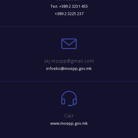
Тел. +389 2 3251 455
+389 2 3225 237
skj.mzspp@gmail.com
infoeko@moepp.gov.mk
Сајт
www.moepp.gov.mk