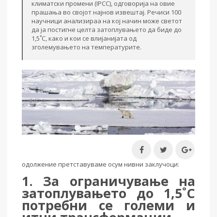
климатски промени (IPCC), одговорија на овие
прашања во својот најнов извештај. Речиси 100
научници анализираа на кој начин може светот
да ја постигне целта затоплувањето да биде до
1,5˚C, како и кои се влијанијата од
зголемувањето на температурите.
одолжение претставуваме осум нивни заклучоци:
1. За ограничување на
затоплувањето до 1,5˚C
потребни се големи и