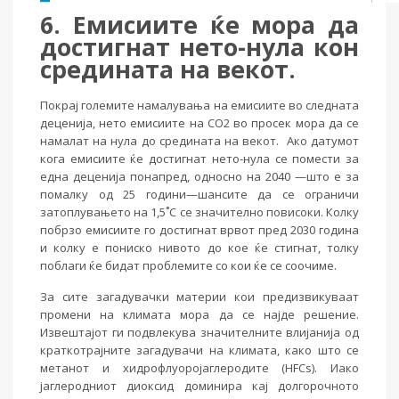
6. Емисиите ќе мора да
достигнат нето-нула кон
средината на векот.
Покрај големите намалувања на емисиите во следната
деценија, нето емисиите на CO2 во просек мора да се
намалат на нула до средината на векот. Ако датумот
кога емисиите ќе достигнат нето-нула се помести за
една деценија понапред, односно на 2040 —што е за
помалку од 25 години—шансите да се ограничи
затоплувањето на 1,5˚C се значително повисоки. Колку
побрзо емисиите го достигнат врвот пред 2030 година
и колку е пониско нивото до кое ќе стигнат, толку
поблаги ќе бидат проблемите со кои ќе се соочиме.
За сите загадувачки материи кои предизвикуваат
промени на климата мора да се најде решение.
Извештајот ги подвлекува значителните влијанија од
краткотрајните загадувачи на климата, како што се
метанот и хидрофлуоројаглеродите (HFCs). Иако
јаглеродниот диоксид доминира кај долгорочното