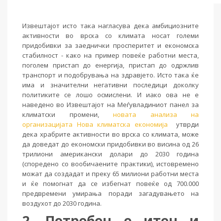
Извештајот исто така нагласува дека амбициозните
активности во врска со климата носат големи
придобивки за заеднички просперитет и економска
стабилност - како на пример повеќе работни места,
поголем пристап до енергија, пристап до одржлив
транспорт и подобрувања на здравјето. Исто така ќе
има и значителни негативни последици доколку
политиките се лошо осмислени. И иако ова не е
наведено во Извештајот на Меѓувладиниот панел за
климатски промени,
новата анализа на
организацијата Нова климатска економија
утврди
дека храбрите активности во врска со климата, може
да доведат до економски придобивки во висина од 26
трилиони американски долари до 2030 година
(споредено со вообичаените практики), истовремено
можат да создадат и преку 65 милиони работни места
и ќе помогнат да се избегнат повеќе од 700.000
предвремени умирања поради загадувањето на
воздухот до 2030 година.
2. Потребен е итен и