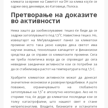
климата за време на Самитот на ОН за клима кој ќе се
одржи овој декември, во Катовице, Полска.
Претворање на доказите
во активности
Нема зашто да заобиколувавме: тешко ќе биде да се
задржи затоплувањето под 1,5˚C. Навистина тешко. Но,
извештајот на Меѓувладиниот панел за климатски
промени исто така јасно кажува дека светот има
научни знаења, технолошки капацитет и финансиски
средства да се справи со климатските промени. Сега
ни треба политичка волја да се спроведат до сега
невидени заеднички активности кои се потребни за
да се стабилизира растот на температурата под 1,5 C.
Храбрите климатски активности можат да донесат
значителни економски и развојни придобивки. А уште
поважно, ограничувањето на глобалното
затоплување на 1,5˚ е апсолутно неопходно. Ако не го
сториме тоа, ќе дојде до климатски последици кои се
толку катастрофални, што нашиот свет е стане
непрепознатлив. Владите, бизнисите и останатите