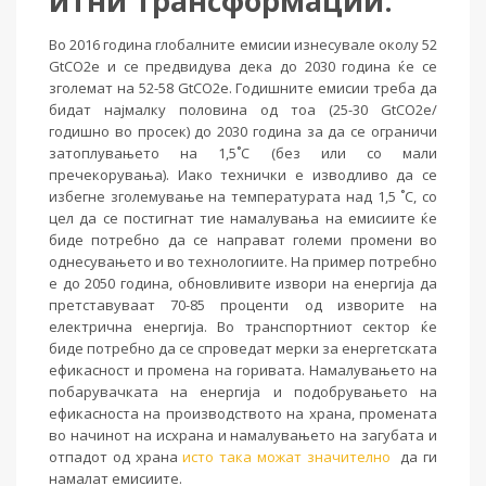
итни трансформации.
Во 2016 година глобалните емисии изнесувале околу 52
GtCO2e и се предвидува дека до 2030 година ќе се
зголемат на 52-58 GtCO2e. Годишните емисии треба да
бидат најмалку половина од тоа (25-30 GtCO2e/
годишно во просек) до 2030 година за да се ограничи
затоплувањето на 1,5˚C (без или со мали
пречекорувања). Иако технички е изводливо да се
избегне зголемување на температурата над 1,5 ˚C, со
цел да се постигнат тие намалувања на емисиите ќе
биде потребно да се направат големи промени во
однесувањето и во технологиите. На пример потребно
е до 2050 година, обновливите извори на енергија да
претставуваат 70-85 проценти од изворите на
електрична енергија. Во транспортниот сектор ќе
биде потребно да се спроведат мерки за енергетската
ефикасност и промена на горивата. Намалувањето на
побарувачката на енергија и подобрувањето на
ефикасноста на производството на храна, промената
во начинот на исхрана и намалувањето на загубата и
отпадот од храна
исто така можат значително
да ги
намалат емисиите.