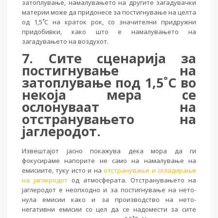
затоплување, намалувањето на другите загадувачки
материи може да придонесе за постигнување на целта
од 1,5˚C на краток рок, со значителни придружни
придобивки, како што е намалувањето на
загадувањето на воздухот.
7. Сите сценарија за
постигнување на
затоплување под 1,5˚C во
некоја мера се
ослонуваат на
отстранувањето на
јаглеродот.
Извештајот јасно покажува дека мора да ги
фокусираме напорите не само на намалување на
емисиите, туку исто и на
отстранување и складирање
на јаглеродот
од атмосферата. Отстранувањето на
јаглеродот е неопходно и за постигнување на нето-
нула емисии како и за производство на нето-
негативни емисии со цел да се надомести за сите