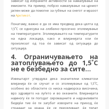
зависат од избраните активности за намалување на
емисиите. На пример, побрзо намалување на црниот
јаглен може да помогне за губење на снегот и мразот
на
Арктикот
.
Понатаму, важно е да се има предвид дека целта од
1,5˚C се однесува на
глобално
просечно зголемување
на температурите. Зголемувањето на температурите
на една локација, како и влијанијата кои ќе
произлезат од тоа ќе зависат од ситуација до
ситуација.
4. Ограничувањето на
затоплувањето до 1,5˚C
не е безбедно за сите…
Извештајот утврдува дека значителни климатски
влијанија ќе се случат и со зголемување од 1,5˚C,
особено во областите со ниска надморска височина,
врз здравјето на луѓето и во океаните. Влијанијата
најмногу ќе ги погодат сиромашните и најранливите
бидејќи тие ќе ги загубат изворите на приход, ќе
страдаат за храна, ќе се преселуваат, ќе трпат