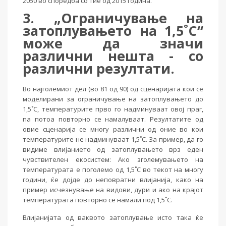
2050 во споредба со тие од 2015 година.
3. „Ограничување на
затоплувањето на 1,5˚C“
може да значи
различни нешта - со
различни резултати.
Во најголемиот дел (во 81 од 90) од сценаријата кои се
моделирани за ограничување на затоплувањето до
1,5˚C, температурите прво го надминуваат овој праг,
па потоа повторно се намалуваат. Резултатите од
овие сценарија се многу различни од оние во кои
температурите не надминуваат 1,5˚C. За пример, да го
видиме влијанието од затоплувањето врз еден
чувствителен екосистем: Ако зголемувањето на
температурата е поголемо од 1,5˚C во текот на многу
години, ќе дојде до неповратни влијанија, како на
пример исчезнување на видови, дури и ако на крајот
температурата повторно се намали под 1,5˚C.
Влијанијата од ваквото затоплување исто така ќе