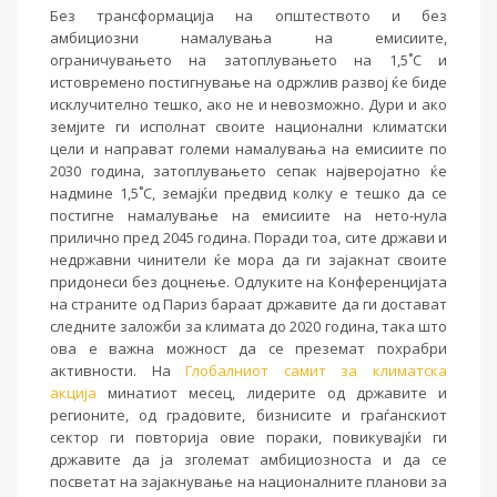
Без трансформација на општеството и без
амбициозни намалувања на емисиите,
ограничувањето на затоплувањето на 1,5˚C и
истовремено постигнување на одржлив развој ќе биде
исклучително тешко, ако не и невозможно. Дури и ако
земјите ги исполнат своите национални климатски
цели и направат големи намалувања на емисиите по
2030 година, затоплувањето сепак најверојатно ќе
надмине 1,5˚C, земајќи предвид колку е тешко да се
постигне намалување на емисиите на нето-нула
прилично пред 2045 година. Поради тоа, сите држави и
недржавни чинители ќе мора да ги зајакнат своите
придонеси без доцнење. Одлуките на Конференцијата
на страните од Париз бараат државите да ги достават
следните заложби за климата до 2020 година, така што
ова е важна можност да се преземат похрабри
активности. На
Глобалниот самит за климатска
акција
минатиот месец, лидерите од државите и
регионите, од градовите, бизнисите и граѓанскиот
сектор ги повторија овие пораки, повикувајќи ги
државите да ја зголемат амбициозноста и да се
посветат на зајакнување на националните планови за