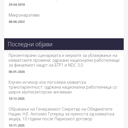
29-04-2018
Микронаративи
08-06-2022
Последни објави
Презентирани сценаријата и мерките за ублажување на
климатските промени: одржани национални работилници
за финалниот нацрт на БТР1 и NDC 3.0
06-01-2026
Клучен исчекор кон поголема климатска
транспарентност: одржана национална работилница со
широк мултисекторски ангажман
10-12-2025
Обраќање на Генералниот Секретар на Обединетите
Нации, Н.Е. Антонио Гутереш за нужноста од климатска
акција, 10 години после Парискиот договор
10-11-2025