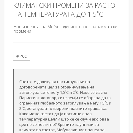
КЛИМАТСКИ ПРОМЕНИ ЗА РАСТОТ
НА ТЕМПЕРАТУРАТА ДО 1,5˚C
Нов извештај на Меѓувладиниот панел за климатски
промени
#IPCC
Светот е далеку од постигнување на
договорената цел за ограничување на
затоплувањето меѓу 1,5˚C и 2˚C. Иако согласно
Парискиот договор, сите земји се обврзаа да го
ограничат глобалното затоплување меѓу 1,5˚C и
2˚C, остануваат отворени главните прашања:
Како може светот да ја постигне оваа
температурна цел? И што ќе се случи ако оваа
цел не се постигне? Врвните научници за
климата во светот, Меѓувладиниот панел за