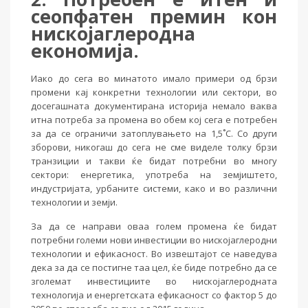
сеопфатен премин кон
нискојаглеродна
економија.
Иако до сега во минатото имало примери од брзи
промени кај конкретни технологии или сектори, во
досегашната документирана историја немало ваква
итна потреба за промена во обем кој сега е потребен
за да се ограничи затоплувањето на 1,5˚C. Со други
зборови, никогаш до сега не сме виделе толку брзи
транзиции и такви ќе бидат потребни во многу
сектори: енергетика, употреба на земјиштето,
индустријата, урбаните системи, како и во различни
технологии и земји.
За да се направи оваа голем промена ќе бидат
потребни големи нови инвестиции во нискојаглеродни
технологии и ефикасност. Во извештајот се наведува
дека за да се постигне таа цел, ќе биде потребно да се
зголемат инвестициите во нискојаглеродната
технологија и енергетската ефикасност со фактор 5 до