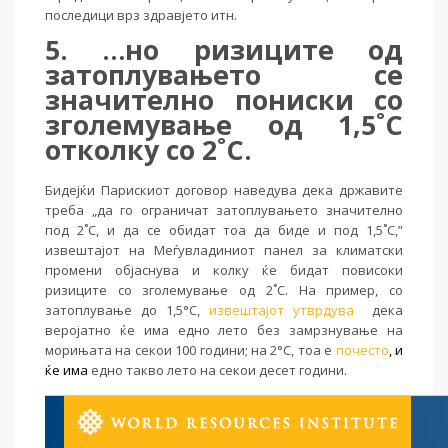
последици врз здравјето итн.
5. …но ризиците од
затоплувањето се
значително пониски со
зголемување од 1,5˚C
отколку со 2˚C.
Бидејќи Парискиот договор наведува дека државите
треба „да го ограничат затоплувањето значително
под 2˚C, и да се обидат тоа да биде и под 1,5˚C,”
извештајот на Меѓувладиниот панел за климатски
промени објаснува и колку ќе бидат повисоки
ризиците со зголемување од 2˚C. На пример, со
затоплување до 1,5°C,
извештајот утврдува
дека
веројатно ќе има едно лето без замрзнување на
морињата на секои 100 години; на 2°C, тоа е
почесто
, и
ќе има
едно такво лето на секои десет години.