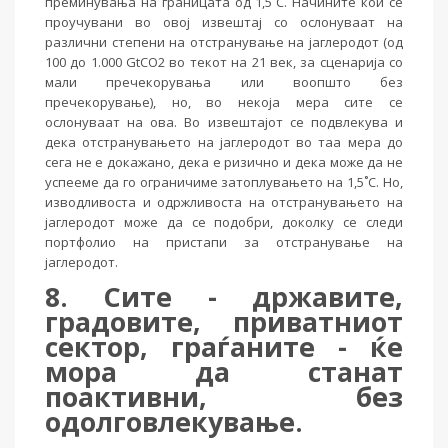
преминувања на границата од 1,5˚C. Начините кои се
проучувани во овој извештај со ослонуваат на
различни степени на отстранување на јаглеродот (од
100 до 1.000 GtCO2 во текот на 21 век, за сценарија со
мали пречекорувања или воопшто без
пречекорување), но, во некоја мера сите се
ослонуваат на ова. Во извештајот се подвлекува и
дека отстранувањето на јаглеродот во таа мера до
сега не е докажано, дека е ризично и дека може да не
успееме да го ограничиме затоплувањето на 1,5˚C. Но,
изводливоста и одржливоста на отстранувањето на
јаглеродот може да се подобри, доколку се следи
портфолио на пристапи за отстранување на
јаглеродот.
8. Сите - државите,
градовите, приватниот
сектор, граѓаните - ќе
мора да станат
поактивни, без
одолговлекување.