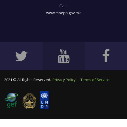
Сајт
www.moepp.gov.mk
2021 © All Rights Reserved.
Privacy Policy
|
Terms of Service