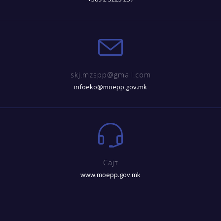
skj.mzspp@gmail.com
infoeko@moepp.gov.mk
Сајт
www.moepp.gov.mk