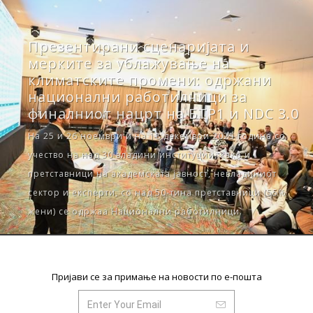
Презентирани сценаријата и
мерките за ублажување на
климатските промени: одржани
национални работилници за
финалниот нацрт на БТР1 и NDC 3.0
На 25 и 26 ноември и на 18 декември 2025 година со
учество на над 30 владини институции, како и
претставници на академската јавност, невладиниот
сектор и експерти, со над 50-тина претставници (55%
жени) се одржаа Национални работилници.
Пријави се за примање на новости по е-пошта