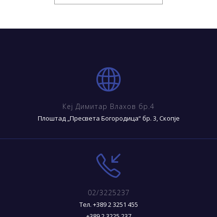
Кеј Димитар Влахов бр.4
Плоштад „Пресвета Богородица“ бр. 3, Скопје
02/3225237
Тел. +389 2 3251 455
+389 2 3225 237