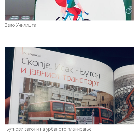
Вело Училишта
Њутнови закони на урбаното планирање