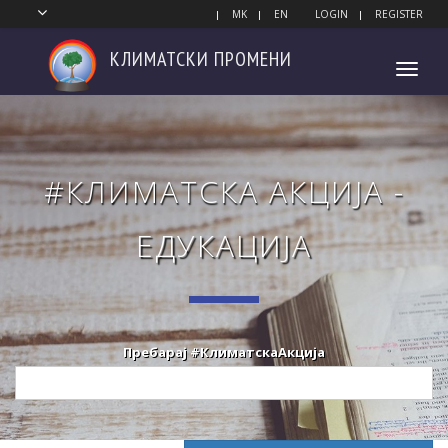
MK
EN
LOGIN
REGISTER
КЛИМАТСКИ
ПРОМЕНИ
Toggl
navig
#КЛИМАТСКА АКЦИЈА -
ЕДУКАЦИЈА
Пребарај #КлиматскаАкција