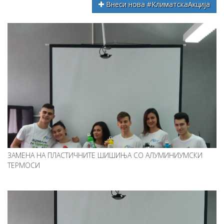
Внеси нова #КлиматскаАкција
ЗАМЕНА НА ПЛАСТИЧНИТЕ ШИШИЊА СО АЛУМИНИУМСКИ
ТЕРМОСИ