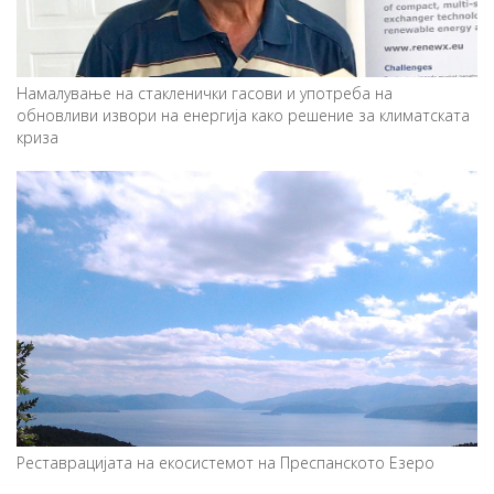
Намалување на стакленички гасови и употреба на
обновливи извори на енергија како решение за климатската
криза
Реставрацијата на екосистемот на Преспанското Езеро